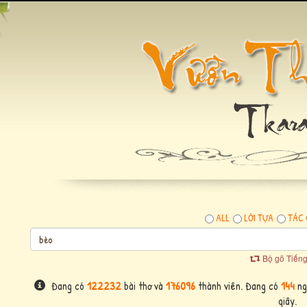
ALL
LỜI TỰA
TÁC 
Bộ gõ Tiếng
Đang có
122232
bài thơ và
176096
thành viên. Đang có
144
ng
giây.