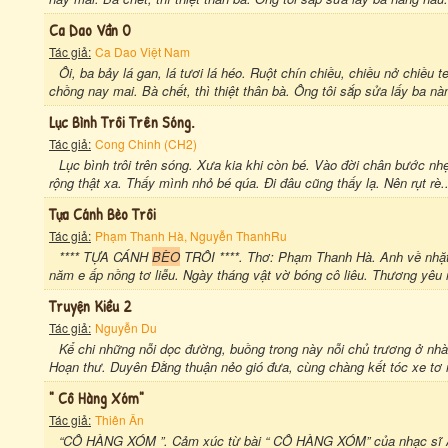
Ca Dao Vần O
Tác giả:
Ca Dao Việt Nam
Ôi, ba bảy lá gan, lá tươi lá héo. Ruột chín chiều, chiều nở chiều te
chồng nay mai. Bà chết, thì thiệt thân bà. Ông tôi sắp sửa lấy ba nà
Lục Bình Trôi Trên Sóng.
Tác giả:
Cong Chinh (CH2)
Lục bình trôi trên sóng. Xưa kia khi còn bé. Vào đời chân bước nh
rộng thật xa. Thấy mình nhỏ bé qúa. Đi đâu cũng thấy lạ. Nên rụt rè.
Tựa Cánh Bèo Trôi
Tác giả:
Phạm Thanh Hà, Nguyễn ThanhRu
**** TỰA CÁNH
BÈO
TRÔI ****. Thơ: Phạm Thanh Hà. Anh về nhặ
năm e ấp nồng tơ liễu. Ngày tháng vật vờ bóng cô liêu. Thương yêu 
Truyện Kiều 2
Tác giả:
Nguyễn Du
Kể chi những nỗi dọc đường, buồng trong này nỗi chủ trương ở nhà
Hoạn thư. Duyên Đằng thuận nẻo gió đưa, cùng chàng kết tóc xe tơ n
" Cô Hàng Xóm"
Tác giả:
Thiên Ân
“CÔ HÀNG XÓM ”. Cảm xúc từ bài “ CÔ HÀNG XÓM” của nhạc sĩ An