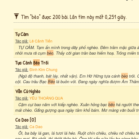
Tìm "bèo" được 200 bài. Lần tìm này mất 0,251 giây.
Tự Cảm
Tác giả:
Lê Cảnh Tiến
TỰ CẢM. Tạm ẩn mình trong dãy phố nghèo. Đêm trầm mặc giữa ánh
nhồi mưa rã cụm
bèo
. Thấy cõi gian trần bao hiểm hoạ. Trông miền 
Tựa Cánh
Bèo
Trôi
Tác giả:
Đinh Kim Chung
(Ngũ độ thanh, bát láy, nhất vận). Em Hờ Hững tựa cánh
bèo
trôi. 
cội. Cau trầu Bạc
Bẽo
lá buồn vôi. Đang ngày nghĩa đượm Âm Thầm 
Vẫn Cứ Nghèo
Tác giả:
YÊU THOÁNG QUA
Cặm cụi bao năm với kiếp nghèo. Xuân hồng bạc
bẽo
há người theo
mái chèo. Gắng gượng qua ngày tâm khổ bám. Mơ màng vãn buổi trí
Ca Dao [o]
Tác giả:
Ca Dao
Ôi, ba bảy lá gan, lá tươi lá héo. Ruột chín chiều, chiều nở chiều t
nay mai. Bà chết, thì thiệt thân bà. Ông tôi sắp sửa lấy ba nàng hầu