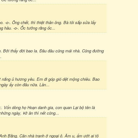
o. -o-. Ông chết, thì thiệt thân ông. Bà tôi sắp sửa lấy
ng hầu. -o-. Ốc tưởng rằng ốc...
ẹ. Bởi thấy đời bao la. Đâu đâu cũng mái nhà. Cũng đường
..
t nắng ủ hương yêu. Em đi góp gió dệt mộng chiều. Bao
ngày ấy còn đâu nữa. Lần...
:. Vốn dòng họ Hoạn danh gia, con quan Lại bộ tên là
hững ngàỵ. ¥ở ăn thì nết cũng...
h Bằng. Căn nhà tranh ở ngoại ô. Âm u, ẩm ướt ai tô