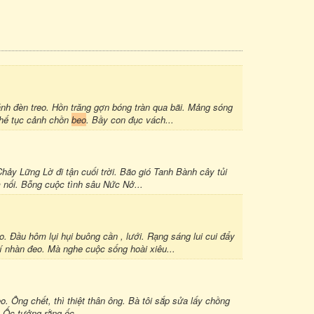
 đèn treo. Hồn trăng gợn bóng tràn qua bãi. Mảng sóng
thế tục cảnh chồn
beo
. Bầy con đục vách...
Chảy Lững Lờ đi tận cuối trời. Bão gió Tanh Bành cây tủi
nối. Bỗng cuộc tình sâu Nức Nở...
. Đầu hôm lụi hụi buông cần , lưới. Rạng sáng lui cui đẩy
 nhàn đeo. Mà nghe cuộc sống hoài xiêu...
eo. Ông chết, thì thiệt thân ông. Bà tôi sắp sửa lấy chồng
. Ốc tưởng rằng ốc...