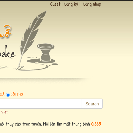
Guest
|
Đăng ký
|
Đăng nhập
GIẢ
LỜI THƠ
Search
 Việt
ười truy cập trực tuyến. Mỗi lần tìm mất trung bình
0,665