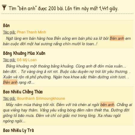
Tìm "bên anh" được 200 bài. Lần tìm này mất 1,441 giây.
Bán
Tác giả:
Phan Thanh Minh
Ngõ làng em bán hàng hoa Bến sông em bán phù sa lở bồi
Bên anh
em
bán cuộc đời một hai sương nắng chín mười lo toan..!
Bâng Khuâng Mùa Xuân
Tác giả:
Đỗ Mỹ Loan
Bâng khuâng một thoáng bâng khuâng. Cùng anh đi đón mùa xuân…
bên đời. . Tơ vàng óng ả rơi rơi. Buộc câu duyên nợ trói lời yêu thương. .
Xuân về rộn rã phố phường. Ngàn hoa khoe sắc thiên đường xinh tươi. .
Bên anh
rạng rỡ...
Bao Nhiêu Chẳng Thừa
Tác giả:
Bounthanh Sirimoungkhoune
Mấy năm mùa tháng trôi rồi. Đêm với trà chén ai ngồi
bên anh
. Chẳng ai
qua viếng hay thăm. Vắng yêu vắng bóng đêm nằm thiết tha. Đường đời
giông tố bão mưa. Đêm về chỉ có giấc mơ trong lòng. Xa nhau ngồi
ngóng ngồi...
Bao Nhiêu Ly Trà