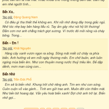
em nhé người tình...
Bến Xa..
Tác giả:
Đặng Quang Nam
Có điều gì tha thiết thế không em. Khi nỗi nhớ đong đầy trong giấc ngủ.
Nhớ tóc nhẹ bay bên hàng liễu rủ. Tay ấm gầy như nói hộ lời thương!
Đẫm cơn mơ anh chẳng trách giọt sương. Vì trước đó môi nồng và cháy
bỏng. Trong...
Biển - Em !
Tác giả:
Khải Nguyên
Hàng cây xanh vươn ngọn ra sông. Sông mải miết cứ chảy ra phía
biển. Anh hướng về em mỗi ngày thương mến. Em chớ buồn, anh luôn
ngóng mùa biển êm. Như con thuyền mong nước thuỷ triều lên. Để dập
dềnh, mơn man cùng con...
Biển Nhớ
Tác giả:
Trần Đức Phổ
Em sẽ là biển nhớ. Khung trời chờ riêng anh. Tim em như con sóng.
Cuồn cuộn vỗ vào gành... Tình em gửi trao anh. Muôn đời còn thắm mãi.
Như bến bờ hoang dại. Vẫn yêu hoài biển xanh! Đợi chờ anh trở lại. Biển
nhớ gọi...