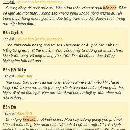
Tác giả:
Bounthanh Sirimoungkhoune
Sương đông đã cuối mùa rồi. Vẫn mình thân vắng ai ngồi
bên anh
. Đêm
về lạnh lẽo một thân. Không sắc không bóng không hồng không ai. Nỗi
buồn theo tháng năm ngày. Dạt dào từng trạm đâu đây duyên tình. Trong
mơ hiện bóng đẹp...
Bên Cạnh 3
Tác giả:
Bounthanh Sirimoungkhoune
Thơ thẩn chiều hoang nhớ tới em. Dạo chân chiều phố liếc mắt tìm.
Vắng bóng em mãi thêm thầm nhớ. Bỗng thấy tà dương đã khuất chìm.
Dạo bước quay về lòng chẳng yên. Trời đêm đã đổ ánh đèn đường.
Ngẩng lên bầu trời sao...
Bên Đời Từ Ly
Tác giả:
Miên Thụy
(bài hoạ). Sao quên câu hát từ ly. Buồn vui viễn xứ nhiều khi chạnh
lòng. Gửi về quê mẹ thương mong. Cánh diều tuổi nhỏ một vùng ấu thơ.
Ngày đi ai có đâu ngờ. Bên em vẫn đứng bên bờ biệt ly. Mất nhau mất
nẻo đường...
Bên Em
Tác giả:
Ngọc KTS
Bình lặng
bên anh
một buổi chiều. Mưa hay sưong giăng yêu phố núi.
Bận cả mùa đông bên nhau nhé. Đời anh đã có em, một đời vui. Hạnh
phúc bên em là mãi mãi. Khắc khoải chờ mong những đêm dài. Cầm tay