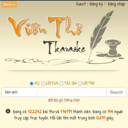
Guest
|
Đăng ký
|
Đăng nhập
Menu
ALL
LỜI TỰA
TÁC GIẢ
LỜI THƠ
Search
Bộ gõ Tiếng Việt
Đang có
122242
bài thơ và
176119
thành viên. Đang có
144
người
truy cập trực tuyến. Mỗi lần tìm mất trung bình
0,691
giây.