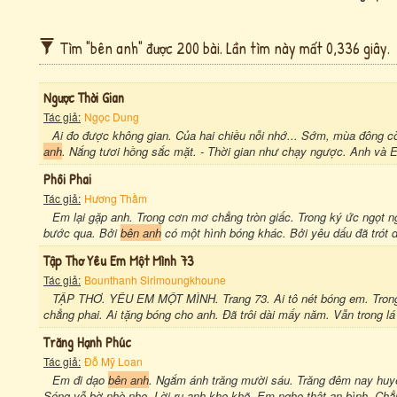
Tìm "bên anh" được 200 bài. Lần tìm này mất 0,336 giây.
Ngược Thời Gian
Tác giả:
Ngọc Dung
Ai đo được không gian. Của hai chiều nỗi nhớ... Sớm, mùa đông c
anh
. Nắng tươi hồng sắc mặt. - Thời gian như chạy ngược. Anh và E
Phôi Phai
Tác giả:
Hương Thầm
Em lại gặp anh. Trong cơn mơ chẳng tròn giấc. Trong ký ức ngọt n
bước qua. Bởi
bên anh
có một hình bóng khác. Bởi yêu dấu đã trót dầ
Tập Thơ Yêu Em Một Mình 73
Tác giả:
Bounthanh Sirimoungkhoune
TẬP THƠ. YÊU EM MỘT MÌNH. Trang 73. Ai tô nét bóng em. Trong l
chẳng phai. Ai tặng bóng cho anh. Đã trôi dài mấy năm. Vẫn trong l
Trăng Hạnh Phúc
Tác giả:
Đỗ Mỹ Loan
Em đi dạo
bên anh
. Ngắm ánh trăng mười sáu. Trăng đêm nay huyề
Sóng vỗ bờ nhè nhẹ. Lời ru anh khe khẽ. Em nghe thật an bình. Chẳn