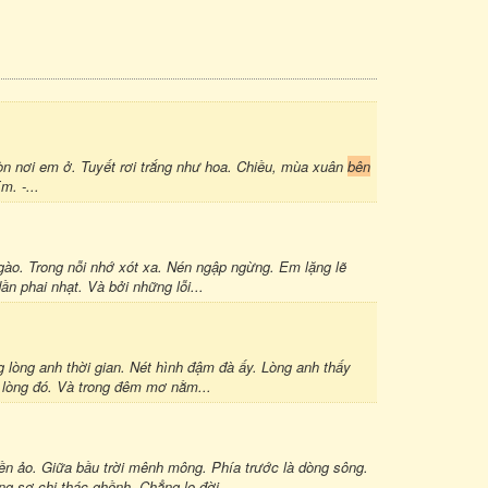
òn nơi em ở. Tuyết rơi trắng như hoa. Chiều, mùa xuân
bên
m. -...
gào. Trong nỗi nhớ xót xa. Nén ngập ngừng. Em lặng lẽ
n phai nhạt. Và bởi những lỗi...
òng anh thời gian. Nét hình đậm đà ấy. Lòng anh thấy
á lòng đó. Và trong đêm mơ nằm...
n ảo. Giữa bầu trời mênh mông. Phía trước là dòng sông.
g sợ chi thác ghềnh. Chẳng lo đời...