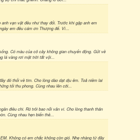
p anh vạn vật đều như thay đổi. Trước khi gặp anh em
i ngày em đều cám ơn Thượng đế. Vì...
h sống. Có màu của cỏ cây không gian chuyển động. Gửi về
lá vàng rơi mặt trời tắt vội...
đó thổi về tim. Cho lòng dào dạt dịu êm. Toả niềm lai
ững tối thu phong. Cùng nhau lên cõi...
ần điều chi. Rũ trôi bao nỗi vân vi. Cho lòng thanh thản
òn. Cùng nhau hẹn biển thề...
M. Không có em chắc không còn gió. Nhẹ nhàng từ đây