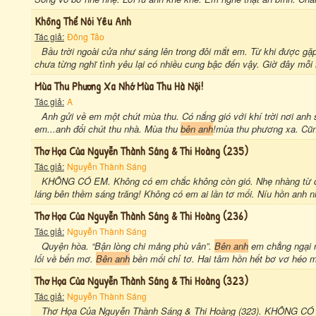
Không Thể Nói Yêu Anh
Tác giả:
Đông Tảo
Bầu trời ngoài cửa như sáng lên trong đôi mắt em. Từ khi được gặ
chưa từng nghĩ tình yêu lại có nhiều cung bậc đến vậy. Giờ đây mỗ
Mùa Thu Phương Xa Nhớ Mùa Thu Hà Nội!
Tác giả:
A
Anh gửi về em một chút mùa thu. Có nắng gió với khí trời nơi an
em...anh đổi chút thu nhà. Mùa thu
bên anh
!mùa thu phương xa. Cũng 
Thơ Họa Của Nguyễn Thành Sáng & Thi Hoàng (235)
Tác giả:
Nguyễn Thành Sáng
KHÔNG CÓ EM. Không có em chắc không còn gió. Nhẹ nhàng từ đây 
láng bên thềm sáng trăng! Không có em ai lần tơ mối. Níu hồn anh nh
Thơ Họa Của Nguyễn Thành Sáng & Thi Hoàng (236)
Tác giả:
Nguyễn Thành Sáng
Quyện hòa. “Bận lòng chi mảng phù vân”.
Bên anh
em chẳng ngại ng
lối về bến mơ.
Bên anh
bền mối chỉ tơ. Hai tâm hồn hết bơ vơ héo m
Thơ Họa Của Nguyễn Thành Sáng & Thi Hoàng (323)
Tác giả:
Nguyễn Thành Sáng
Thơ Họa Của Nguyễn Thành Sáng & Thi Hoàng (323). KHÔNG CÓ E