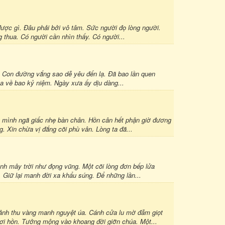
ược gì. Đâu phải bởi vô tâm. Sức người đọ lòng người.
 thua. Có người cần nhìn thấy. Có người...
á. Con đường vắng sao dễ yêu đến lạ. Đã bao lần quen
a về bao kỷ niệm. Ngày xưa ấy dịu dàng...
mình ngã giấc nhẹ bàn chân. Hồn cân hết phận giờ đương
 Xin chừa vị đắng cõi phù vân. Lòng ta đã...
mây trời như đọng vũng. Một cõi lòng đơn bếp lửa
. Giữ lại manh đời xa khẩu súng. Để những lần...
h thu vàng manh nguyệt úa. Cánh cửa lu mờ đẫm giọt
i hồn. Tưởng mộng vào khoang đời giỡn chúa. Một...