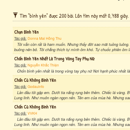
Tìm "bình yên" được 200 bài. Lần tìm này mất 0,788 giây.
Chọn Bình Yên
Tác giả:
Donna Mai Hồng Thu
Tôi vẫn còn rất là ham muốn. Nhưng thấy đời sao mãi tuồng luông
buông nên bỏ. Tôi chẳng thích tự mình ôm khó. Tự chuốc phiền ôm lấ
Chốn Bình Yên Nhất Là Trong Vòng Tay Phụ Nữ
Tác giả:
Nguyễn Khắc Thiện
Chốn bình yên nhất là trong vòng tay phụ nữ Nơi hạnh phúc nhất là
Chốn Củ Không Bình Yên
Tác giả:
Godauinfo
Lần đầu tôi gặp em. Dưới tia nắng rụng bên thềm. Chiếc lá vàng. 
Lung linh. Như muôn ngàn ngọn nến. Tên em của mùa hè. Nhưng sao ẩ
Chốn Củ Không Bình Yên
Tác giả:
VVKH
Lần đầu tôi gặp em. Dưới tia nắng rụng bên thềm. Chiếc lá vàng. 
Lung linh. Như muôn ngàn ngọn nến. Tên em của mùa hè. Nhưng sao ẩ