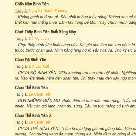
Chốn Nào Bình Yên
Tác giả:
Nguyễn Thành Phương
Không gánh lo được gì. Đâu phải không thấy nặng! Không san sẻ đ
Biết bên nào thắng thua. Lắm khi trong bế tắc. Thấy chính mình đang
Chợt Thấy Bình Yên Bưổi Sáng Này
Tác giả:
Đỗ Mỹ Loan
Chợt thấy bình yên buổi sáng này. Khi gió nhẹ làm lao xao cành l
thuộc bước chân qua. Nhìn bằng lăng nở rộ sắc hoa cà. Cho ký ức ù
Chưa Độ Bình Yên
Tác giả:
Đời Lạc Xuể
CHƯA ĐỘ BÌNH YÊN. Giữa khoảng trời mơ ước bội phần. Nghiêng 
rã. Não rửa nhiều năm đến đoạn tàn. Chỉ thấy màu đen đầy ngõ mộng.
Chưa Thể Bình Yên
Tác giả:
Lê Cảnh Tiến
QUA NHỮNG GIẤC MƠ. Buồn đêm rả rích màn mưa rụng. Thấy cảnh 
phiền. Vài cơn gió lạnh vườn thu sũng. Đâu rồi tuổi mộng có tình em
Chưa Thể Bình Yên 2
Tác giả:
Lê Cảnh Tiến
CHƯA THỂ BÌNH YÊN. Thềm khuya lặng gió mù giăng bủa. Vẫn cản
sương. Con đường vắng ảo mềm nhung lụa. Nhìn đêm đổ bóng lệ khơ