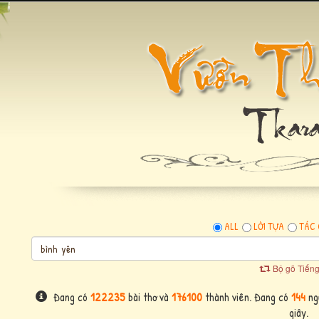
ALL
LỜI TỰA
TÁC 
Bộ gõ Tiếng
Đang có
122235
bài thơ và
176100
thành viên. Đang có
144
ngư
giây.