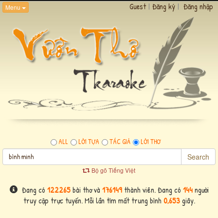
Guest
|
Đăng ký
|
Đăng nhập
Menu
ALL
LỜI TỰA
TÁC GIẢ
LỜI THƠ
Search
Bộ gõ Tiếng Việt
Đang có
122265
bài thơ và
176149
thành viên. Đang có
144
người
truy cập trực tuyến. Mỗi lần tìm mất trung bình
0,653
giây.