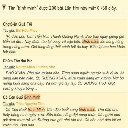
Tìm "bình minh" được 200 bài. Lần tìm này mất 0,468 giây.
Chợ Biển Quê Tôi
Tác giả:
Bùi Hữu Phúc
(Phước Lộc Tam Tiến Núi. Thành Quảng Nam). Sau bao ngày giông gió
biển cô đơn. Nay đoàn tàu lại quay về cập bến.
Bình minh
lên sóng hồng
trong nắng sớm. Gió tung tăng thổi cánh hải âu bay. Biển lại reo bao khúc
hát đắm...
Chùm Thơ Hai Kư
Tác giả:
Ngược Miền Thương Nhớ
PHỐ XUÂN. Phố rực rỡ hoa đào. Từng đoàn người ngược xuôi đi lại. Ai
đang đàn bên hiên. 💞. RUỘNG XUÂN. Mưa xuân đang rơi xuống. Nơi bờ
ruộng buổi sáng cha cày. Và cơn gió lay lay. 💞. SƯƠNG THU. Giọt
sương khuya bỗng...
Có Còn Buổi
Bình Minh
Tác giả:
Triệu Nguyên Tâm
Có Còn Buổi
Bình Minh
. Còn đâu buổi sáng
bình minh
. Tìm đâu cho
thấy bóng hình ngày xưa. Bên thềm nắng đợi song thưa. Có người con
gái đem mưa trở về. Đường xưa gót nhỏ tóc thề. Có còn nhớ đến lối về
vườn mơ. Hoa đào...