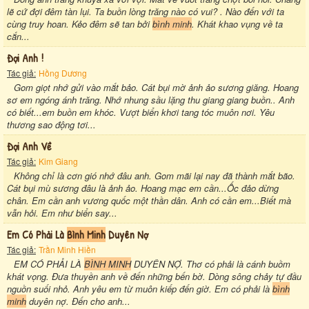
lẽ cứ đợi đêm tàn lụi. Ta buồn lòng trăng nào có vui? . Nào đến với ta
cùng truy hoan. Kẻo đêm sẽ tan bởi
bình minh
. Khát khao vụng về ta
cắn...
Đợi Anh !
Tác giả:
Hồng Dương
Gom giọt nhớ gửi vào mắt bảo. Cát bụi mờ ảnh ảo sương giăng. Hoang
sơ em ngóng ánh trăng. Nhớ nhung sầu lặng thu giang giang buồn.. Anh
có biết...em buồn em khóc. Vượt biển khơi tang tóc muôn nơi. Yêu
thương sao động tơi...
Đợi Anh Về
Tác giả:
Kim Giang
Không chỉ là cơn gió nhớ đâu anh. Gom mãi lại nay đã thành mắt bão.
Cát bụi mù sương đâu là ảnh ảo. Hoang mạc em cần...Ốc đảo dừng
chân. Em cần anh vương quốc một thần dân. Anh có cần em...Biết mà
vẫn hỏi. Em như biển say...
Em Có Phải Là
Bình Minh
Duyên Nợ
Tác giả:
Trần Minh Hiền
EM CÓ PHẢI LÀ
BÌNH MINH
DUYÊN NỢ. Thơ có phải là cánh buồm
khát vọng. Đưa thuyền anh về đến những bến bờ. Dòng sông chảy tự đầu
nguồn suối nhỏ. Anh yêu em từ muôn kiếp đến giờ. Em có phải là
bình
minh
duyên nợ. Đến cho anh...