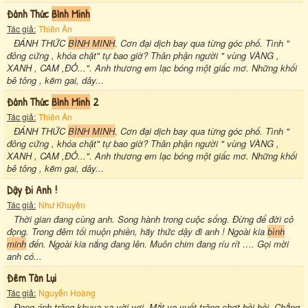
Đánh Thức
Bình Minh
Tác giả:
Thiên Ân
ĐÁNH THỨC
BÌNH MINH
. Cơn đại dịch bay qua từng góc phố. Tình "
đông cứng , khóa chặt" tự bao giờ? Thân phận người " vùng VÀNG ,
XANH , CAM ,ĐỎ...". Anh thương em lạc bóng một giấc mơ. Những khối
bê tông , kẽm gai, dây...
Đánh Thức
Bình Minh
2
Tác giả:
Thiên Ân
ĐÁNH THỨC
BÌNH MINH
. Cơn đại dịch bay qua từng góc phố. Tình "
đông cứng , khóa chặt" tự bao giờ? Thân phận người " vùng VÀNG ,
XANH , CAM ,ĐỎ...". Anh thương em lạc bóng một giấc mơ. Những khối
bê tông , kẽm gai, dây...
Dậy Đi Anh !
Tác giả:
Như Khuyên
Thời gian đang cùng anh. Song hành trong cuộc sống. Đừng để đời cô
đọng. Trong đêm tối muộn phiền, hãy thức dậy đi anh ! Ngoài kia
bình
minh
đến. Ngoài kia nắng đang lên. Muôn chim đang ríu rít …. Gọi mời
anh có...
Đêm Tàn Lụi
Tác giả:
Nguyễn Hoàng
Đong ánh trăng khuya xa vời vợi. Mắt ve vuốt trăng chợt bồi hồi. Chẳng