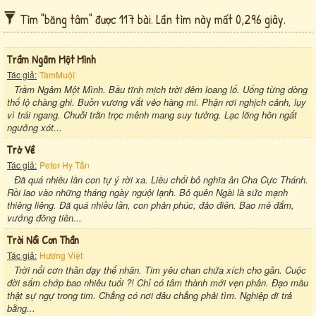
Tìm "băng tâm" được 117 bài. Lần tìm này mất 0,296 giây.
Trầm Ngâm Một Mình
Tác giả:
TamMuội
Trầm Ngâm Một Mình. Bầu tĩnh mịch trời đêm loang lổ. Uống từng dòng
thố lộ chàng ghi. Buồn vương vắt vẻo hàng mi. Phận rơi nghịch cảnh, lụy
vì trái ngang. Chuỗi trằn trọc mênh mang suy tưởng. Lạc lõng hồn ngất
ngưởng xót...
Trở Về
Tác giả:
Peter Hy Tấn
Đã quá nhiều lần con tự ý rời xa. Liều chối bỏ nghĩa ân Cha Cực Thánh.
Rồi lao vào những tháng ngày nguội lạnh. Bỏ quên Ngài là sức mạnh
thiêng liêng. Đã quá nhiều lần, con phản phúc, đảo điên. Bao mê đắm,
vướng đồng tiền...
Trời Nổi Cơn Thần
Tác giả:
Hương Việt
Trời nổi cơn thần dạy thế nhân. Tim yêu chan chứa xích cho gần. Cuộc
đời sấm chớp bao nhiêu tuổi ?! Chỉ có tâm thành mới vẹn phân. Đạo mầu
thật sự ngự trong tim. Chẳng có nơi đâu chẳng phải tìm. Nghiệp dĩ trả
bằng...