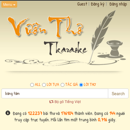
Guest
|
Đăng ký
|
Đăng nhập
Menu
ALL
LỜI TỰA
TÁC GIẢ
LỜI THƠ
Search
Bộ gõ Tiếng Việt
Đang có
122237
bài thơ và
176104
thành viên. Đang có
144
người
truy cập trực tuyến. Mỗi lần tìm mất trung bình
0,716
giây.