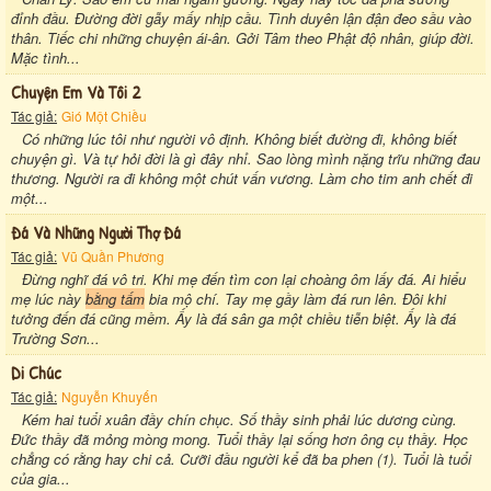
đỉnh đầu. Đường đời gẫy mấy nhịp cầu. Tình duyên lận đận đeo sầu vào
thân. Tiếc chi những chuyện ái-ân. Gởi Tâm theo Phật độ nhân, giúp đời.
Mặc tình...
Chuyện Em Và Tôi 2
Tác giả:
Gió Một Chiều
Có những lúc tôi như người vô định. Không biết đường đi, không biết
chuyện gì. Và tự hỏi đời là gì đây nhỉ. Sao lòng mình nặng trĩu những đau
thương. Người ra đi không một chút vấn vương. Làm cho tim anh chết đi
một...
Đá Và Những Người Thợ Đá
Tác giả:
Vũ Quần Phương
Đừng nghĩ đá vô tri. Khi mẹ đến tìm con lại choàng ôm lấy đá. Ai hiểu
mẹ lúc này
bằng tấm
bia mộ chí. Tay mẹ gầy làm đá run lên. Đôi khi
tưởng đến đá cũng mềm. Ấy là đá sân ga một chiều tiễn biệt. Ấy là đá
Trường Sơn...
Di Chúc
Tác giả:
Nguyễn Khuyến
Kém hai tuổi xuân đầy chín chục. Số thầy sinh phải lúc dương cùng.
Đức thầy đã mỏng mòng mong. Tuổi thầy lại sống hơn ông cụ thầy. Học
chẳng có rằng hay chi cả. Cưỡi đầu người kể đã ba phen (1). Tuổi là tuổi
của gia...