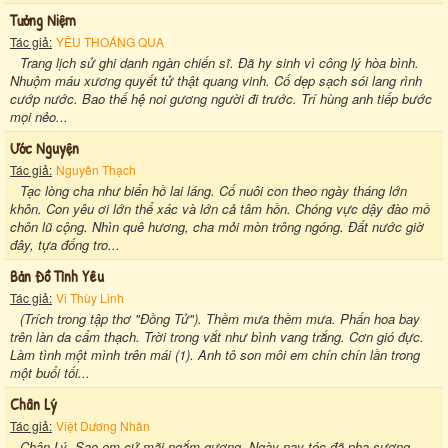
Tưởng Niệm
Tác giả:
YÊU THOÁNG QUA
Trang lịch sử ghi danh ngàn chiến sĩ. Đã hy sinh vì công lý hòa bình.
Nhuộm máu xương quyết tử thật quang vinh. Cố dẹp sạch sói lang rình
cướp nước. Bao thế hệ noi gương người đi trước. Trí hùng anh tiếp bước
mọi nẻo...
Ước Nguyện
Tác giả:
Nguyên Thạch
Tạc lòng cha như biển hồ lai láng. Cố nuôi con theo ngày tháng lớn
khôn. Con yêu ơi lớn thể xác và lớn cả tâm hồn. Chóng vực dậy đào mồ
chôn lũ cộng. Nhìn quê hương, cha mỏi mòn trông ngóng. Đất nước giờ
đây, tựa đống tro...
Bản Đồ Tình Yêu
Tác giả:
Vi Thùy Linh
(Trích trong tập thơ "Đồng Tử"). Thềm mưa thềm mưa. Phấn hoa bay
trên làn da cẩm thạch. Trời trong vắt như bình vang trắng. Cơn gió đực.
Làm tình một mình trên mái (1). Anh tô son môi em chín chín lần trong
một buổi tối...
Chân Lý
Tác giả:
Việt Dương Nhân
Chân Lý. Sao em cứ mãi ngắm gương. Ngày nay tóc đã pha sương