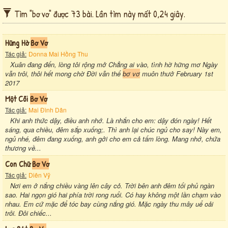
Tìm "bơ vơ" được 73 bài. Lần tìm này mất 0,24 giây.
Hững Hờ
Bơ Vơ
Tác giả:
Donna Mai Hồng Thu
Xuân đang đến, lòng tôi rộng mở Chẳng ai vào, tình hờ hững mơ Ngày
vẫn trôi, thôi hết mong chờ Đời vẫn thế
bơ vơ
muôn thưở February 1st
2017
Một Cõi
Bơ Vơ
Tác giả:
Mai Đình Dân
Khi anh thức dậy, điều anh nhớ. Là nhắn cho em: dậy đón ngày! Hết
sáng, qua chiều, đêm sắp xuống;. Thì anh lại chúc ngủ cho say! Này em,
ngủ nhé, đêm đang xuống, anh gởi cho em cả tấm lòng. Mang nhớ, chứa
thương về...
Con Chữ
Bơ Vơ
Tác giả:
Diên Vỹ
Nơi em ở nắng chiều vàng lên cây cỏ. Trời bên anh đêm tối phủ ngàn
sao. Hai ngọn gió hai phía trời rong ruổi. Có hay không một lần chạm vào
nhau. Em cứ mặc để tóc bay cùng nắng gió. Mặc ngày thu mây uể oải
trôi. Đôi chiếc...