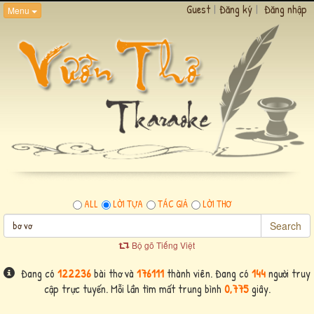
Guest
|
Đăng ký
|
Đăng nhập
Menu
ALL
LỜI TỰA
TÁC GIẢ
LỜI THƠ
Search
Bộ gõ Tiếng Việt
Đang có
122236
bài thơ và
176111
thành viên. Đang có
144
người truy
cập trực tuyến. Mỗi lần tìm mất trung bình
0,775
giây.