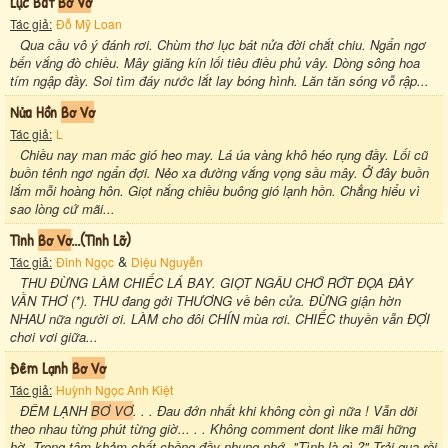
Lục Bát
Bơ Vơ
Tác giả:
Đỗ Mỹ Loan
Qua cầu vô ý đánh rơi. Chùm thơ lục bát nửa đời chắt chiu. Ngẩn ngơ
bến vắng đò chiều. Mây giăng kín lối tiêu điều phủ vây. Dòng sông hoa
tím ngập đầy. Soi tìm đáy nước lắt lay bóng hình. Lăn tăn sóng vỗ rập...
Nửa Hồn
Bơ Vơ
Tác giả:
L
Chiều nay man mác gió heo may. Lá úa vàng khô héo rụng đầy. Lối cũ
buồn tênh ngơ ngẩn đợi. Nẻo xa đường vắng vọng sầu mây. Ở đây buồn
lắm mỗi hoàng hôn. Giọt nắng chiều buông gió lạnh hồn. Chẳng hiểu vì
sao lòng cứ mãi...
Tình
Bơ Vơ
...(tình Lỡ)
&
Tác giả:
Đinh Ngọc
Diệu Nguyễn
THU ĐỪNG LÀM CHIẾC LÁ BAY. GIỌT NGÂU CHỚ RỚT ĐỌA ĐÀY
VẦN THƠ (*). THU đang gởi THƯƠNG về bên cửa. ĐỪNG giận hờn
NHAU nữa người ơi. LÀM cho đôi CHÍN mùa rơi. CHIẾC thuyền vẫn ĐỢI
chơi vơi giữa...
Đêm Lạnh
Bơ Vơ
Tác giả:
Huỳnh Ngọc Anh Kiệt
ĐÊM LẠNH
BƠ VƠ
. . . Đau đớn nhất khi không còn gì nữa ! Vẫn dõi
theo nhau từng phút từng giờ... . . Không comment dont like mãi hững
hờ. Trong tâm khảm chất chồng đầy nhung nhớ. "Tình là gì ?" Trải qua rồi