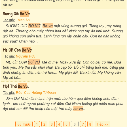
rất sợ...
Sương Gió
Bơ Vơ
Tác giả:
Thiên Ân
SƯƠNG GIÓ
BƠ VƠ
.
Bơ vơ
một vùng sương gió. Trắng tay ,tay trắng
dật dờ. Thương cho mấy chùm hoa cỏ? Nuôi ong tay áo khù khờ. Sương
gió không còn điểm tựa. Lạnh lùng run rẩy chân cây. Cơn ho nào không
sặc sụa? Chân nào...
Mẹ Ơi! Con
Bơ Vơ
Tác giả:
Nguyên Hữu
MẸ ƠI! CON
BƠ VƠ
. Mẹ ơi mẹ. Ngày xưa ấy. Con có ba, có mẹ. Dựa
tình yêu. Mẹ thả sắc phôi phai. Ba cặp bồ. Bồ chỉ bằng tuổi mẹ. Cũng gia
đình nhưng ăn diện nên trẻ hơn... Mẹ giận dỗi. Ba xin lỗi. Mẹ không cần.
Mẹ xé bỏ...
Một Trời
Bơ Vơ
..
Tác giả:
Rêu, Cao Hoàng Từ Đoan
đêm Qui Nhơn lành lạnh trận mưa rào hôm qua đêm không anh, đêm
lạnh.. em nhớ người phương xa! đêm Qui Nhơn buông gió miên man phía
đợi chờ em dõi tìm khắp nẻo một trời mây
bơ vơ
..
<< Trước
1
2
3
4
5
6
7
8
Tiếp >>