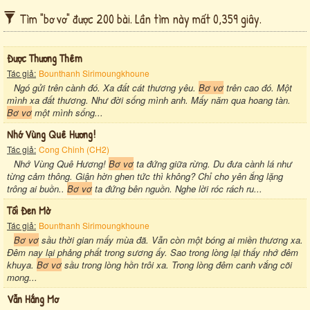
Tìm "bơ vơ" được 200 bài. Lần tìm này mất 0,359 giây.
Được Thương Thêm
Tác giả:
Bounthanh Sirimoungkhoune
Ngó gửi trên cành đó. Xa đất cát thương yêu.
Bơ vơ
trên cao đó. Một
mình xa đất thương. Như đời sống mình anh. Mấy năm qua hoang tàn.
Bơ vơ
một mình sống...
Nhớ Vùng Quê Hương!
Tác giả:
Cong Chinh (CH2)
Nhớ Vùng Quê Hương!
Bơ vơ
ta đứng giữa rừng. Du đưa cành lá như
từng cảm thông. Giận hờn ghen tức thì không? Chỉ cho yên ắng lặng
trông ai buồn..
Bơ vơ
ta đứng bên nguồn. Nghe lời róc rách ru...
Tối Đen Mờ
Tác giả:
Bounthanh Sirimoungkhoune
Bơ vơ
sầu thời gian mấy mùa đã. Vẫn còn một bóng ai miền thương xa.
Đêm nay lại phảng phất trong sương ấy. Sao trong lòng lại thấy nhớ đêm
khuya.
Bơ vơ
sầu trong lòng hồn trôi xa. Trong lòng đêm canh vắng cõi
mong...
Vẫn Hắng Mơ