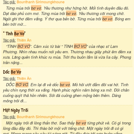
Tác giả:
Bounthanh Sirimoungkhoune
Từng mùa trôi
bơ vơ
. Yêu thương như hững hờ. Mối tình duyên đâu đó.
Dạt dào phủ cơn mơ. Từng mùa trôi
bơ vơ
. Yêu thương cõi mong chờ.
Ngồi ghi thơ đêm vắng. Ý thơ qua bến bờ. Từng mùa trôi
bơ vơ
. Bóng em
bên trời mờ...
" Tình
Bơ Vơ
"
Tác giả:
Thiên Ân
“TÌNH
BƠ VƠ
”. Cảm xúc từ bài “ TÌNH
BƠ VƠ
” của nhạc sĩ Lam
Phương. Nhìn nhau muốn nói yêu em. Thương nhau giây phút êm đềm xa
xưa. Lãng quên tình khúc ru mùa. Trời thu buồn lắm lá vừa lìa cây. Phong
trần nặng...
Dốc
Bơ Vơ
Tác giả:
Thiên Ân
DỐC
BƠ VƠ
. Em lại đi về dốc
bơ vơ
. Mồ hôi ướt đẫm đôi vai hờ. Tình
yêu chín rụng thời xa vắng. Hạnh phúc nghìn năm bóng xa mờ. Đôi chân
cuống quýt thả hồn nhiên. Sỏi đá cuồng ghen mộng bên thềm. Dáng
mỏng trôi đi...
Một Ngày Trôi
Tác giả:
Bounthanh Sirimoungkhoune
Một ngày trôi đi lòng thẩn thơ. Sao thấy
bơ vơ
từng phút về. Có gì trong
lòng đâu đây đó. Thì thào bờ mội với tiếng chờ. Một ngày trôi đi có gì
mơ. Mang mang sầu sầu từ sáng giờ. Từ đâu đưa tới cơn buồn vắng.