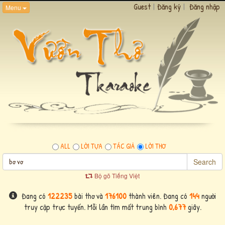
Guest
|
Đăng ký
|
Đăng nhập
Menu
ALL
LỜI TỰA
TÁC GIẢ
LỜI THƠ
Search
Bộ gõ Tiếng Việt
Đang có
122235
bài thơ và
176100
thành viên. Đang có
144
người
truy cập trực tuyến. Mỗi lần tìm mất trung bình
0,677
giây.