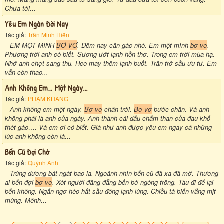
Chưa tới...
Yêu Em Ngàn Đời Nay
Tác giả:
Trần Minh Hiền
EM MỘT MÌNH
BƠ VƠ
. Đêm nay căn gác nhỏ. Em một mình
bơ vơ
.
Phương trời anh có biết. Sương ướt lạnh hồn thơ. Trong em trời mùa hạ.
Nhớ anh chợt sang thu. Heo may thêm lạnh buốt. Trăn trở sầu ưu tư. Em
vẫn còn thao...
Anh Không Em… Một Ngày...
Tác giả:
PHẠM KHANG
Anh không em một ngày.
Bơ vơ
chân trời.
Bơ vơ
bước chân. Và anh
không phải là anh của ngày. Anh thành cái dấu chấm than của đau khổ
thét gào…. Và em ơi có biết. Giá như anh được yêu em ngay cả những
lúc anh không còn là...
Bến Cũ Đợi Chờ
Tác giả:
Quỳnh Anh
Trùng dương bát ngát bao la. Ngoảnh nhìn bến cũ đã xa đã mờ. Thương
ai bến đợi
bơ vơ
. Xót người đăng đẵng bến bờ ngóng trông. Tàu đi để lại
bến không. Ngẩn ngơ héo hắt sầu đông lạnh lùng. Chiều tà biển vắng mịt
mùng. Mênh...