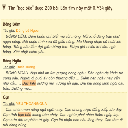
Tìm "bạc bẽo" được 200 bài. Lần tìm này mất 0,734 giây.
Bóng Đêm
Tác giả:
Dũng Lê Ngọc
BÓNG ĐÊM. Đêm buồn chỉ biết mơ rồi mộng. Nỗi khổ dâng trào như
ngọn sóng. Bởi cuộc tình xưa đã giấu nồng. Mà khung nhạc cũ hoài xin
hỏng. Trăng sầu lắm đợt giỡn bừng thơ. Rượu giữ nhiều khi làm ngả
bóng. Xiết chặt niềm yêu...
Bóng Ngâu
Tác giả:
Thiết Dương
BÓNG NGÂU. Ngõ nhỏ im lìm gượng bóng ngâu. Đàn ngân dạ khúc trổ
cung sầu. Người đi buổi ấy còn thương dẫu…. Điểm hẹn ngày nay vẫn
nhớ dầu….
Bạc bẽo
sương mờ vương lối dậu. Đìu hiu sóng lạnh ngõi cau
trầu. Đường mơ...
Cạn
Tác giả:
YÊU THOÁNG QUA
Cạn chén men nồng ngả ngớn say. Cạn chung rượu đắng kiếp lưu đày.
Cạn tình
bạc bẽo
loang tràn chảy. Cạn nghĩa phai nhòa thấm ngập lay.
Cạn sức đời ta phiền trí gãy. Cạn lời phận hắn nẫu lòng thay. Cạn tâm ái
trỗi đang bùng...