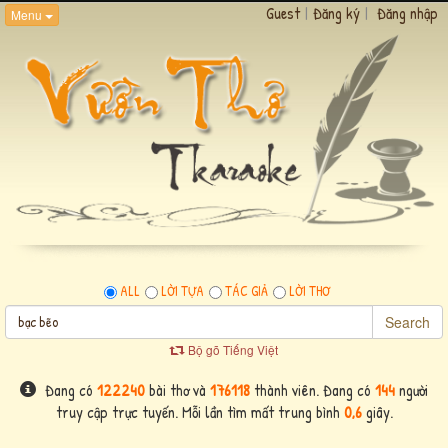
Guest
|
Đăng ký
|
Đăng nhập
Menu
ALL
LỜI TỰA
TÁC GIẢ
LỜI THƠ
Search
Bộ gõ Tiếng Việt
Đang có
122240
bài thơ và
176118
thành viên. Đang có
144
người
truy cập trực tuyến. Mỗi lần tìm mất trung bình
0,6
giây.