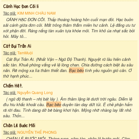
Cánh Hạc Đơn Côi Ii
Tác giả:
KIM MINH CHÂU NAM
CÁNH HẠC ĐƠN CÔI. Thấp thoáng hoàng hôn cuối mạn đồi. Hạc buồn
sải cánh giữa đơn côi. Mắt trông thăm thẳm miền hư cảnh. Lệ đắng ưu tư
xót phận đời. Ráng nắng tàn xuân tựa khóe môi. Tim khô úa nhạt sắc bồi
hồi. Mây tô...
Cát Bụi Trần Ai
Tác giả:
TamMuội
Cát Bụi Trần Ai. (Nhất Vận – Ngũ Độ Thanh). Nguyệt rũ lầu hiên cảnh
sắc tàn. Khuê phòng vắng vẻ lệ lòng chan. Chia đường cách biệt âu sầu
nản. Rẽ mộng xa lìa thảm thiết đan.
Bạc bẽo
tình yêu nguồn gió cản. Ơ
thờ hạnh phúc...
Chấm Hêt.
Tác giả:
Nguyễn Quang Long
( ngũ độ thanh – nhị bát láy ). Âm thầm lặng lẽ dưới trời ngâu. Diễm lệ
đìu hiu khắc khoải cầu.
Bạc bẽo
duyên tàn day dứt tủi. Ê chề phận hẩm
rã rời đau. Tình dang dở bẽ bàng khơi hận. Mộng nhỡ nhàng lay lắt nhỏ
sầu. Thổn...
Chân Lê Bước Mõi
Tác giả:
NGUYỄN THẾ PHONG
CHÂN LÊ BƯỚC MỎI. Tháng rụng, năm tàn, chân lê bước mỏi. Cặm