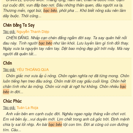
cụi cuộc đời, vun đắp bao nơi. Đâu những thân quen, đâu người xa lạ.
Thương mến, ngọt bùi,
bạc bẽo
, phôi pha ... Khó biết nông sâu nên lầm
dây buộc. Thôi cũng...
Chén Đắng Ta Say
Tác giả:
Nguyễn Thanh Diệp
CHÉN ĐẮNG. Nhấp cạn chén đắng ngẫm đời say. Ta say quên hết nỗi
đau này. Tình người
bạc bẽo
như làn khói. Lưu luyến làm gì tình đổi thay.
Ngày xưa ta nguyện tay nắm tay. Dệt bao mộng đẹp gửi trời mây. Mà nay
người đã quên tất...
Chôn
Tác giả:
YÊU THOÁNG QUA
Chôn giấc mơ xưa ấp ủ nồng. Chôn ngàn nghĩa nợ đã từng mong. Chôn
luôn tiếng hẹn treo đầu sóng. Chôn mãi lời cay giấu cuối lòng. Chôn hết
chân tình như ảo mộng. Chôn vùi mật ái ngỡ hư không. Chôn nhiều
bạc
bẽo
in đời...
Chúc Phúc
Tác giả:
Tuán La Roja
Anh vấn bên em cạnh cuộc đời. Nghêu ngao ngày tháng vẫn chơi vơi.
Em về bên ấy...vui duyên mới. Lịm chết trong anh cả gốc trời. Định mệnh
chia ly sai lối nhịp. An bài
bạc bẻo
tội con tim. Đời ai cũng có con đường
tím. Cầu...