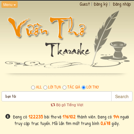
Guest
|
Đăng ký
|
Đăng nhập
Menu
ALL
LỜI TỰA
TÁC GIẢ
LỜI THƠ
Search
Bộ gõ Tiếng Việt
Đang có
122235
bài thơ và
176102
thành viên. Đang có
144
người
truy cập trực tuyến. Mỗi lần tìm mất trung bình
0,678
giây.