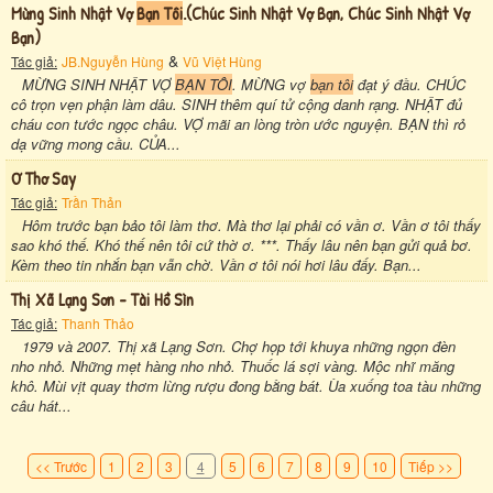
Mừng Sinh Nhật Vợ
Bạn Tôi
.(chúc Sinh Nhật Vợ Bạn, Chúc Sinh Nhật Vợ
Bạn)
&
Tác giả:
JB.Nguyễn Hùng
Vũ Việt Hùng
MỪNG SINH NHẬT VỢ
BẠN TÔI
. MỪNG vợ
bạn tôi
đạt ý đầu. CHÚC
cô trọn vẹn phận làm dâu. SINH thêm quí tử cộng danh rạng. NHẬT đủ
cháu con tước ngọc châu. VỢ mãi an lòng tròn ước nguyện. BẠN thì rỏ
dạ vững mong cầu. CỦA...
Ơ Thơ Say
Tác giả:
Trần Thản
Hôm trước bạn bảo tôi làm thơ. Mà thơ lại phải có vần ơ. Vần ơ tôi thấy
sao khó thế. Khó thế nên tôi cứ thờ ơ. ***. Thấy lâu nên bạn gửi quả bơ.
Kèm theo tin nhắn bạn vẫn chờ. Vần ơ tôi nói hơi lâu đấy. Bạn...
Thị Xã Lạng Sơn - Tài Hồ Sìn
Tác giả:
Thanh Thảo
1979 và 2007. Thị xã Lạng Sơn. Chợ họp tới khuya những ngọn đèn
nho nhỏ. Những mẹt hàng nho nhỏ. Thuốc lá sợi vàng. Mộc nhĩ măng
khô. Mùi vịt quay thơm lừng rượu đong bằng bát. Ùa xuống toa tàu những
câu hát...
<< Trước
1
2
3
4
5
6
7
8
9
10
Tiếp >>