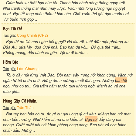
Giữa buổi xu thời bạn của tôi. Thanh bần cảnh sống tháng ngày trôi.
Nhà tranh thủng mái nhìn mây lượn. Vách nứa long tường ngó nguyệt
chơi. Đợi tết rong chân thăm khắp nẻo. Chờ xuân thả gót dạo muôn nơi.
Vui buồn tích góp...
Bạn Tôi Ơi!
Tác giả:
Cong Chinh (CH2)
Bạn tôi ơi! Có còn nghe tiếng gọi? Đã lâu rồi, mỗi đứa một phương xa.
Đứa Âu, đứa My ̃ đưá Quê nhà. Bao bạn đã vội... Bỏ qua thế trần...
Không màng, đến cảnh xa gần. Vội ra đi trước...
Hãm Địa
Tác giả:
Lâm Chương
Tôi ở đây núi rừng Việt Bắc. Đời hãm vây trong nỗi khốn cùng. Vách núi
ngăn tư bề chớn chở. Rừng âm u sương muối đại ngàn. Những
bạn tôi
ngồi như cổ thụ. Già trăm năm trước tuổi không ngờ. Manh áo vá che
mùa gió...
Mừng Gặp Cố Nhân.
Tác giả:
Trần Thản
Bắt tay bạn bảo cố tri. Ăn gì cứ gọi uống gì cứ kêu. Miệng bạn nói mắt
nhìn bốn hướng. Như kiếm ai mà chả kiếm ai.
Bạn tôi
đấy dáng oai
phong. Cười cười nói nói khắp phòng oang oang. Bao vất vả học hành
phấn đấu. Mừng...