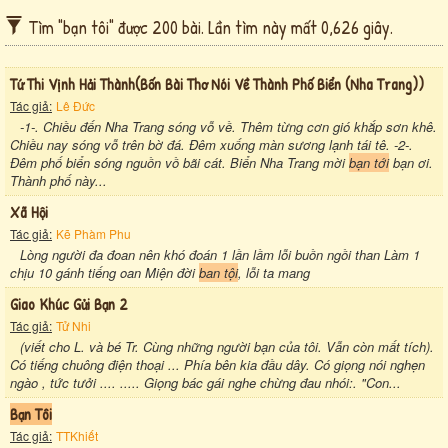
Tìm "bạn tôi" được 200 bài. Lần tìm này mất 0,626 giây.
Tứ Thi Vịnh Hải Thành(bốn Bài Thơ Nói Về Thành Phố Biển (nha Trang))
Tác giả:
Lê Đức
-1-. Chiều đến Nha Trang sóng vỗ về. Thêm từng cơn gió khắp sơn khê.
Chiều nay sóng vỗ trên bờ đá. Đêm xuống màn sương lạnh tái tê. -2-.
Đêm phố biển sóng nguồn vồ bãi cát. Biển Nha Trang mời
bạn tới
bạn ơi.
Thành phố này...
Xã Hội
Tác giả:
Kẽ Phàm Phu
Lòng người đa đoan nên khó đoán 1 lần lầm lỗi buồn ngồi than Làm 1
chịu 10 gánh tiếng oan Miện đời
ban tội
, lỗi ta mang
Giao Khúc Gửi Bạn 2
Tác giả:
Tử Nhi
(viết cho L. và bé Tr. Cùng những người bạn của tôi. Vẫn còn mất tích).
Có tiếng chuông điện thoại ... Phía bên kia đầu dây. Có giọng nói nghẹn
ngào , tức tưởi .... ..... Giọng bác gái nghe chừng đau nhói:. "Con...
Bạn Tôi
Tác giả:
TTKhiết