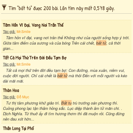
Tìm "bất tử" được 200 bài. Lần tìm này mất 0,578 giây.
Tâm Hồn Vĩ Đại, Vang Nơi Trần Thế
Tác giả:
Mr.Smile
Tâm hồn vĩ đại, vang nơi trần thế Không như của người sống hợp ý trời.
Giữa tâm điểm của sương và của bóng Trên cái chết,
bất tử
, cả thời
gian...
Tất Cả Mọi Thứ Trên Đời Đều Tạm Bợ
Tác giả:
Mr.Smile
Tất cả mọi thứ trên đời đều tạm bợ: Con đường, mùa xuân, niềm vui,
cuộc đời người. Chỉ cái chết là
bất tử
mà thôi Đến với mỗi người và kéo
dài mãi mãi.
Thán Hoa
Tác giả:
Đỗ Mục
Tư thị tầm phương khứ giảo trì.
Bất tu
trù trướng oán phương thì.
Cuồng phong lạc tận thâm hồng sắc. Lục diệp thành âm tử mãn chi. .
Dịch Nghĩa. Từ thuở ấy đi tìm hương thơm thì đã muộn rồi. Cũng đừng
nên đau xót hờn...
Thần Long Tại Phố