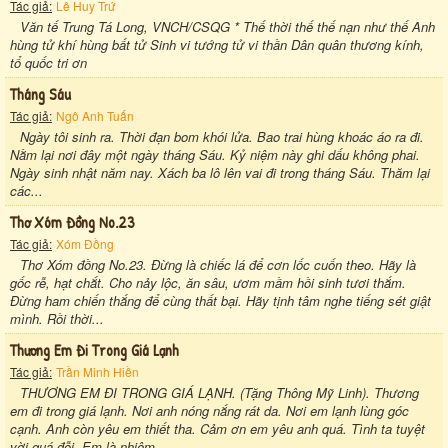
Tác giả:
Lê Huy Trứ
Văn tế Trung Tá Long, VNCH/CSQG * Thế thời thế thế nạn như thế Anh
hùng tử khí hùng bất tử Sinh vi tướng tử vi thần Dân quân thương kính,
tổ quốc tri ơn
Tháng Sáu
Tác giả:
Ngô Anh Tuấn
Ngày tôi sinh ra. Thời đạn bom khói lửa. Bao trai hùng khoác áo ra đi.
Nằm lại nơi đây một ngày tháng Sáu. Kỷ niệm này ghi dấu không phai.
Ngày sinh nhật năm nay. Xách ba lô lên vai đi trong tháng Sáu. Thăm lại
các...
Thơ Xóm Đồng No.23
Tác giả:
Xóm Đồng
Thơ Xóm đồng No.23. Đừng là chiếc lá để cơn lốc cuốn theo. Hãy là
gốc rễ, hạt chắt. Cho nảy lộc, ăn sâu, ươm mầm hồi sinh tươi thắm.
Đừng ham chiến thắng để cùng thất bại. Hãy tịnh tâm nghe tiếng sét giật
mình. Rồi thời...
Thương Em Đi Trong Giá Lạnh
Tác giả:
Trần Minh Hiền
THƯƠNG EM ĐI TRONG GIÁ LẠNH. (Tặng Thông Mỹ Linh). Thương
em đi trong giá lạnh. Nơi anh nóng nắng rát da. Nơi em lạnh lùng góc
cạnh. Anh còn yêu em thiết tha. Cảm ơn em yêu anh quá. Tình ta tuyệt
vời quá đỗi. Em là nhiệm...