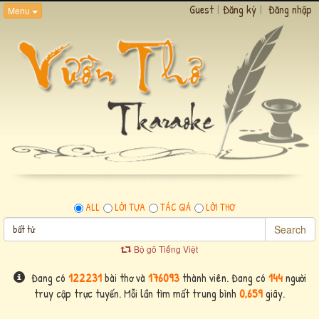
Guest
|
Đăng ký
|
Đăng nhập
Menu
ALL
LỜI TỰA
TÁC GIẢ
LỜI THƠ
Search
Bộ gõ Tiếng Việt
Đang có
122231
bài thơ và
176093
thành viên. Đang có
144
người
truy cập trực tuyến. Mỗi lần tìm mất trung bình
0,659
giây.