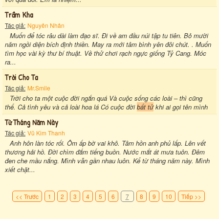
Trầm Kha
Tác giả:
Nguyên Nhân
Muốn để tóc râu dài làm đạo sĩ. Đi về am đầu núi tập tu tiên. Bỏ mười
năm ngồi diện bích định thiền. May ra mới tâm bình yên đôi chút. . Muốn
tìm học vài kỳ thư bí thuật. Về thử chơi rạch ngực giống Tỷ Cang. Móc
ra...
Trời Cho Ta
Tác giả:
Mr.Smile
Trời cho ta một cuộc đời ngắn quá Và cuộc sống các loài – thì cũng
thế. Cả tình yêu và cả loài hoa lá Có cuộc đời
bất tử
khi ai gọi tên mình
Từ Tháng Năm Này
Tác giả:
Vũ Kim Thanh
Anh hôn làn tóc rối. Ôm ấp bờ vai khô. Tâm hồn anh phủ lấp. Lên vết
thương hải hồ. Ðời chìm đắm tiếng buồn. Nước mắt át mưa tuôn. Ðêm
đen che mầu nắng. Mình vẫn gần nhau luôn. Kể từ tháng năm này. Mình
xiết chặt...
<< Trước
1
2
3
4
5
6
7
8
9
10
Tiếp >>