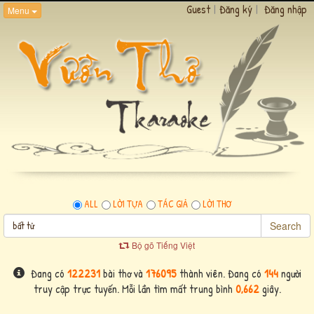
Guest
|
Đăng ký
|
Đăng nhập
Menu
ALL
LỜI TỰA
TÁC GIẢ
LỜI THƠ
Search
Bộ gõ Tiếng Việt
Đang có
122231
bài thơ và
176095
thành viên. Đang có
144
người
truy cập trực tuyến. Mỗi lần tìm mất trung bình
0,662
giây.