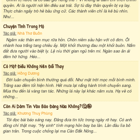
quyền. Ai là người nói lên điêu sai trái. Sợ tù đày thân quyến bị vạ lay.
Thực chán ngấy trò hề bầu ứng cử. Các thành viên chỉ là kẻ bù nhìn.
Như...
Chuyện Tình Trong Mộ
Tác giả:
Nhà Thơ Buồn
Ngâm xác thân em mục rữa hồn. Chôn niềm sầu hận với cô đơn. Ôi
nhành hoa trắng tang chiều ấy. Một khối thương đau một khối buồn. Nắm
đất đưa người vào biệt ly. Lệ níu thời gian ngủ trên mi. Ngàn sao ân ái
đêm hờ hững. Héo...
Có Một Điều Không Nên Đổi Thay
Tác giả:
Hồng Dương
Đời luân chuyển bình thường quá đỗi. Như mặt trời mọc mỗi bình minh.
Trăng sao đêm tối hiện hình. Hết mưa lại nắng hành trình chuyển sang.
Mùa thu đến lá vàng tan tác. Những lá này lại khác năm xưa. Hạ về có
những...
Còn Ai Dám Tin Vào Báo Đảng Nữa Không?🤔🤪
Tác giả:
Khương Thuỵ Phùng
Tôi đọc bài báo sáng nay. Đảng đưa tin tức trong ngày rõ hay. Có anh
đồng chí thật may. "Hy sinh" tính mạng hồn bay ba lần. Lần đầu lìa bỏ
gian trần. Trong cuộc chống lại ma Cần Đắk Nông...