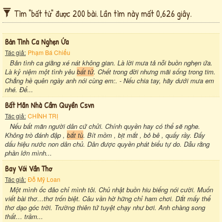
Tìm "bất tử" được 200 bài. Lần tìm này mất 0,626 giây.
Bản Tình Ca Nghẹn Ứa
Tác giả:
Phạm Bá Chiểu
Bản tình ca giằng xé nát không gian. Là lời mưa tả nỗi buồn nghẹn ứa.
Là kỷ niệm một tình yêu
bất tử
. Chết trong đời nhưng mãi sống trong tim.
Chẳng hề quên ngày anh nói cùng em:. - Nếu chia tay, hãy dưới mưa em
nhé. Để...
Bất Mãn Nhà Cầm Quyền Csvn
Tác giả:
CHÍNH TRỊ
Nếu bất mãn người dân cứ chửi. Chính quyền hay có thể sẽ nghe.
Không trò đánh đập ,
bắt tù
. Bít mồm , bịt mắt , bỏ bê , quấy rầy. Đấy
dấu hiệu nước non dân chủ. Dân được quyền phát biểu tự do. Dẫu rằng
phần lớn mình...
Bay Với Vần Thơ
Tác giả:
Đỗ Mỹ Loan
Một mình ốc đảo chỉ mình tôi. Chủ nhật buồn hiu biếng nói cười. Muốn
viết bài thơ…thơ trốn biệt. Câu vần hờ hững chỉ ham chơi. Dắt mấy thể
thơ dạo góc trời. Trường thiên tứ tuyệt chạy như bơi. Anh chàng song
thất… trầm...