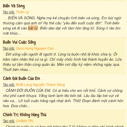
Biển Và Sóng
Tác giả:
Thiên Lý
. BIỂN VÀ SÓNG. Nghe mẹ kể chuyện tình biển và sóng. Em bùi ngùi
thương cảm quá anh ơi! Họ thề câu "yêu đến suốt cuộc đời". Tình biển
sóng sẽ đi vào
bất tử
. Biển dào dạt với tâm hồn lãng tử. Sóng rì rào ôm
mãi khúc...
Buồn Vui Cuộc Sống
Tác giả:
Quoc Hung Nguyen Cao
Đời sống vẫn người đi người ở. Lòng ta buồn nhỏ lệ khóc chia ly. Ôi
trăm năm nhân thế có ra gì. Chỉ mấy chốc hình hài thành huyễn ảo. Lửa
thiêu rụi tấm thân cùng quần áo. Mến nơi đây kỷ niệm những ngày qua.
Thưở bên nhau...
Cảnh Đời Buồn Của Em
Tác giả:
Nhất Lang Nguyễn Thành Sáng
CẢNH ĐỜI BUỒN CỦA EM. Có ai hiểu cho em nỗi khổ. Cảnh vợ chồng
như phố canh khuya. Vắng tanh lạnh lẽo bốn bề. Lâu lâu lấp loé vụt về
nẻo xa... Lỡ tuổi xuân trăng ngà nhạt ảnh. Thôi! Đoạn đành một cánh hồn
hoa. Đưa chân...
Chính Trị Không Hứng Thú
Tác giả:
CHÍNH TRỊ
Chính trị nước ta có bao giờ hứng thú ? Vì không ai dám chỉ trích chính