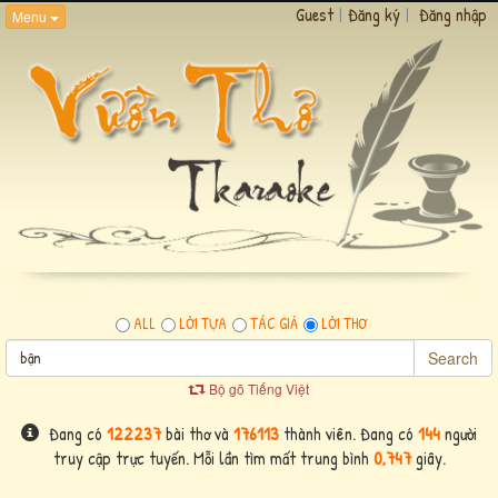
Guest
|
Đăng ký
|
Đăng nhập
Menu
ALL
LỜI TỰA
TÁC GIẢ
LỜI THƠ
Search
Bộ gõ Tiếng Việt
Đang có
122237
bài thơ và
176113
thành viên. Đang có
144
người
truy cập trực tuyến. Mỗi lần tìm mất trung bình
0,747
giây.