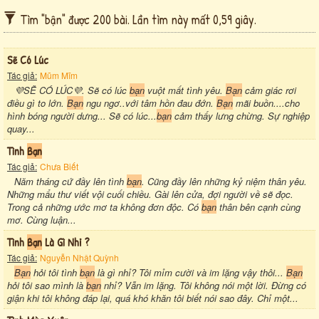
Tìm "bận" được 200 bài. Lần tìm này mất 0,59 giây.
Sẽ Có Lúc
Tác giả:
Mũm Mĩm
💜SẼ CÓ LÚC💜. Sẽ có lúc
bạn
vuột mất tình yêu.
Bạn
cảm giác rơi
điều gì to lớn.
Bạn
ngu ngơ..với tâm hồn đau đớn.
Bạn
mãi buồn....cho
hình bóng người dưng... Sẽ có lúc...
bạn
cảm thấy lưng chừng. Sự nghiệp
quay...
Tình
Bạn
Tác giả:
Chưa Biết
Năm tháng cứ đầy lên tình
bạn
. Cũng đầy lên những kỷ niệm thân yêu.
Những mẩu thư viết vội cuối chiều. Gài lên cửa, đợi người về sẽ đọc.
Trong cả những ước mơ ta không đơn độc. Có
bạn
thân bên cạnh cùng
mơ. Cùng luận...
Tình
Bạn
Là Gì Nhỉ ?
Tác giả:
Nguyễn Nhật Quỳnh
Bạn
hỏi tôi tình
bạn
là gì nhỉ? Tôi mỉm cười và im lặng vậy thôi...
Bạn
hỏi tôi sao mình là
bạn
nhỉ? Vẫn im lặng. Tôi không nói một lời. Đừng có
giận khi tôi không đáp lại, quá khó khăn tôi biết nói sao đây. Chỉ một...