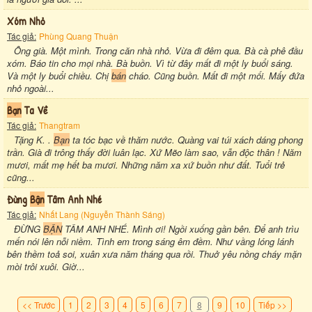
Xóm Nhỏ
Tác giả:
Phùng Quang Thuận
Ông già. Một mình. Trong căn nhà nhỏ. Vừa đi đêm qua. Bà cà phê đầu
xóm. Báo tin cho mọi nhà. Bà buồn. Vì từ đây mất đi một ly buổi sáng.
Và một ly buổi chiều. Chị
bán
cháo. Cũng buồn. Mất đi một mối. Mấy đứa
nhỏ ngoài...
Bạn
Ta Về
Tác giả:
Thangtram
Tặng K. .
Bạn
ta tóc bạc về thăm nước. Quàng vai túi xách dáng phong
trần. Già đi trông thấy đời luân lạc. Xứ Mẽo làm sao, vẫn độc thân ! Năm
mươi, mất mẹ hết ba mươi. Những năm xa xứ buồn như đất. Tuổi trẻ
cũng...
Đừng
Bận
Tâm Anh Nhé
Tác giả:
Nhất Lang (Nguyễn Thành Sáng)
ĐỪNG
BẬN
TÂM ANH NHÉ. Mình ơi! Ngồi xuống gần bên. Để anh trìu
mến nói lên nỗi niềm. Tình em trong sáng êm đềm. Như vầng lóng lánh
bên thềm toả soi, xuân xưa năm tháng qua rồi. Thuở yêu nồng cháy mặn
mòi trôi xuôi. Giờ...
<< Trước
1
2
3
4
5
6
7
8
9
10
Tiếp >>