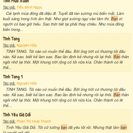
Tình Mùa Xuân
Tác giả:
Tiểu Minh Ngọc
Cái lạnh mùa đông đã diệu đi. Tuyết đã tan sương mù biến mất. Làm
buổi sáng trong tình ấm thật. Như giọt sương ngự vào tâm thi.
Bạn
ơi
người có bao giờ hiểu. Sao thời tiết lại phải thay chiều. Như mùa đông
biến trong...
Tình Tang
Tác giả:
Nguyên Hữu
TÌNH TANG. Tôi nào có muốn thế đâu. Bởi ông trời có thương tôi đâu
nào. Kể sao, biết kể làm sao. Bao lần định kể nhưng rồi lại thôi.
Bần
thần
ngồi nhớ lại thôi. Một khung trời rộng có tôi nữa kìa. Chân thành có lẽ
thế...
Tình Tang 1
Tác giả:
Nguyên Hữu
TÌNH TANG. Tôi nào có muốn thế đâu. Bởi ông trời có thương tôi đâu
nào. Kể sao, biết kể làm sao. Bao lần định kể nhưng rồi lại thôi.
Bần
thần
ngồi nhớ lại thôi. Một khung trời rộng có tôi nữa kìa. Chân thành có lẽ
thế...
Tình Yêu Giả Dối
Tác giả:
Phan Thị Hoài Thanh
Tình Yêu Giả Dối. Tôi cữ tưởng
bạn
đã yêu tôi rồi. Nhưng thật lầm
bạn
là người giả dối. ...