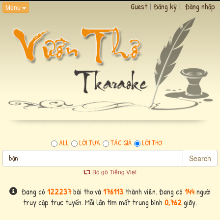
Guest
|
Đăng ký
|
Đăng nhập
Menu
ALL
LỜI TỰA
TÁC GIẢ
LỜI THƠ
Search
Bộ gõ Tiếng Việt
Đang có
122237
bài thơ và
176113
thành viên. Đang có
144
người
truy cập trực tuyến. Mỗi lần tìm mất trung bình
0,762
giây.