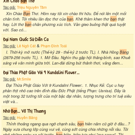
Xin Chào
Bạn
Thơ
Tác giả:
Triệu Nguyên Tâm
Xin Chào
Bạn
Thơ. Hôm nay tôi xin chào thi hữu. Để nói lên một mối
chân tình. Tôi nhiều lần đọc thơ của
bạn
. Khẽ thầm khen thơ
bạn
thật
hay. Lời thơ
bạn
chân phương xúc tích. Vần gieo buông thật quá tuyệt
vời. Sao có...
Đại Nam Quốc Sử Diễn Ca
&
Tác giả:
Lê Ngô Cát
Phạm Đình Toái
I. Thời-kỳ mở nước (Thế-kỷ 29 - thế-kỷ 2 trước TL). I. Nhà Hồng
Bàn
g
(2879-256 trước TL). 1. Mở Đầu. Nghìn thu gặp hội thăng-bình, sao Khuê
sáng vẻ văn minh giữa trời. Lan-đài dừng bút thảnh thơi, vâng đem...
Đại Thừa Phật Giáo Với 9 Kundalini Flower...
Tác giả:
Mr.Smile
Đại Thừa Phật Giáo Với 9 Kundalini Flower:. 1. Nhục Kế: Cục u hay
phần thịt nhô cao trên đỉnh đầu Đức Phật (tiếng Phạn: Usnisa). Đây là
một trong 32 tướng tốt của một bậc đại nhân, tượng trưng cho trí tuệ siêu
việt và...
Nhớ
Bạn
... Võ Thị Thương
Tác giả:
Huyền Băng
Thỉnh thoảng ngang qua ngõ chạnh sầu,
bạn
hiền năm cũ giờ ở đâu...?
Ngày xưa chung lớp cùng vui vẻ, cùng sớt cùng chia những nỗi rầu. Tôi
nhớ những ngày xa xôi trước,
bạn
hiền, hiền tựa như "ma soeur". Tôi