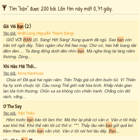
Tìm "bận" được 200 bài. Lần tìm này mất 0,71 giây.
Gió Với
Bạn
(2)
Tác giả:
Nhất Lang (Nguyễn Thành Sáng)
GIÓ VỚI
BẠN
(2). Sáng! Hỡi Sáng! Xung quanh đã ngủ. Sao
bạn
còn
trăn trở ngồi đây. Trầm ngâm như thể heo may. Chơ vơ, héo hắt loang dài
đêm đen…. Ta đang đứng dưới đèn nhìn
bạn
. Mà nghe lòng lai láng niềm
thương. Dòng...
Khi Nào Mới Thôi...
Tác giả:
Anna Kachiusa
Chúa ơi! Đã quá hai ngàn năm. Trên Thập giá cô đơn buồn tủi. Vì Thiên
hạ hy sinh chuộc tội. Cầu mong Thế giới mãi hòa bình. Khắp nhân gian
lan tỏa tình thương. Chốn xa xa không còn chiến tranh. Chẳng còn đói
rách, vắng...
Ơ Thơ Say
Tác giả:
Trần Thản
Hôm trước
bạn
bảo tôi làm thơ. Mà thơ lại phải có vần ơ. Vần ơ tôi thấy
sao khó thế. Khó thế nên tôi cứ thờ ơ. ***. Thấy lâu nên
bạn
gửi quả bơ.
Kèm theo tin nhắn
bạn
vẫn chờ. Vần ơ tôi nói hơi lâu đấy.
Bạn
...