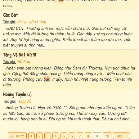
như...
Gác Bút
Tác giả:
JB.Nguyễn Hùng
GÁC BÚT. Thương anh nét mực vẫn chưa mờ. Gác bút nơi này cứ
tưởng mơ. Mới đó đường thi thêm ứa lệ. Gần đây xướng họa cũng buồn
xơ. Suy tư hụt hẫng lo âu nghĩa. Khắc khoải âm thầm rạo rực thơ. Tiễn
biệt thuyền ai tình mãi...
Tặng Vệ Bát Xử Sĩ
Tác giả:
Đỗ Phủ
Nhân sinh bất tương kiến. Ðộng như Sâm dữ Thương. Kim tịch phục hà
tịch. Cộng thử đăng chúc quang. Thiếu tráng năng kỷ thì. Mấn phát các
dĩ thương. Phỏng cựu
bán
vi qủy. Kinh hô nhiệt trung trường. Yên tri nhị
thập...
Hoàng Tuyền Lộ
Tác giả:
HẠO VŨ
Hoàng Tuyền Lộ. Hạo Vũ 2020. **. Sống sao cho trọn kiếp người. Thiện
ác hữu báo, do trời xử phân! Sướng vui, khổ ải xoay vần. Đường đời
muôn lối, hồng trần bi ai! Đời người khi mới thoát thai. Đâu ai chú định,...
<< Trước
1
2
3
4
5
6
7
8
9
10
Tiếp >>