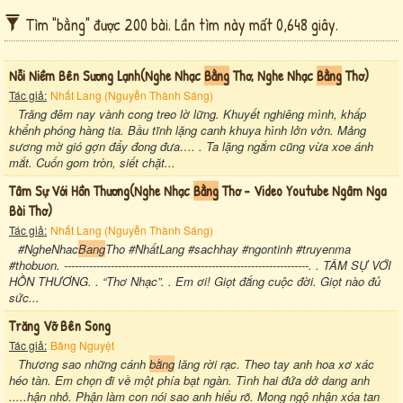
Tìm "bằng" được 200 bài. Lần tìm này mất 0,648 giây.
Nỗi Niềm Bên Sương Lạnh(nghe Nhạc
Bằng
Thơ, Nghe Nhạc
Bằng
Thơ)
Tác giả:
Nhất Lang (Nguyễn Thành Sáng)
Trăng đêm nay vành cong treo lờ lững. Khuyết nghiêng mình, khấp
khểnh phóng hàng tia. Bầu tĩnh lặng canh khuya hình lởn vởn. Mảng
sương mờ gió gợn đẩy đong đưa…. . Ta lặng ngắm cũng vừa xoe ánh
mắt. Cuốn gom tròn, siết chặt...
Tâm Sự Với Hồn Thương(nghe Nhạc
Bằng
Thơ - Video Youtube Ngâm Nga
Bài Thơ)
Tác giả:
Nhất Lang (Nguyễn Thành Sáng)
#NgheNhac
Bang
Tho #NhấtLang #sachhay #ngontinh #truyenma
#thobuon. --------------------------------------------------------------------. . TÂM SỰ VỚI
HỒN THƯƠNG. . “Thơ Nhạc”. . Em ơi! Giọt đắng cuộc đời. Giọt nào đủ
sức...
Trăng Vỡ Bên Song
Tác giả:
Băng Nguyệt
Thương sao những cánh
bằng
lăng rời rạc. Theo tay anh hoa xơ xác
héo tàn. Em chọn đi về một phía bạt ngàn. Tình hai đứa dở dang anh
.....hận nhỏ. Phận làm con nói sao anh hiểu rõ. Mong ngộ nhận xóa tan