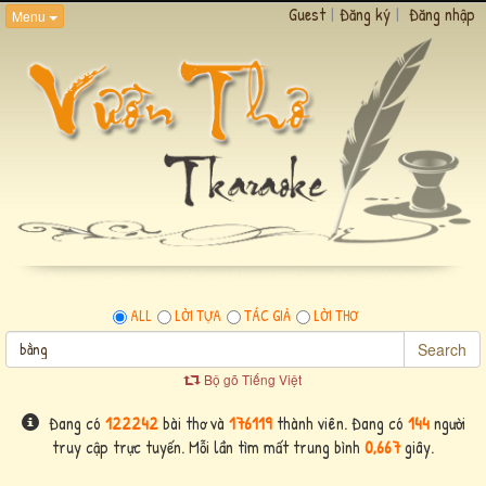
Guest
|
Đăng ký
|
Đăng nhập
Menu
ALL
LỜI TỰA
TÁC GIẢ
LỜI THƠ
Search
Bộ gõ Tiếng Việt
Đang có
122242
bài thơ và
176119
thành viên. Đang có
144
người
truy cập trực tuyến. Mỗi lần tìm mất trung bình
0,667
giây.