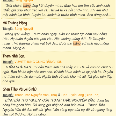
"Một nhánh
bằng
lăng kết duyên mình. Màu hoa tim tím sắc xinh xinh.
Khắc ghi giây phút trao vội vã. Hai kẻ lạ xa nối chữ-- tình. Khi em như
một cánh lục bình. Luyến lưu khách lạ trước bình minh. Anh đừng chê...
Vô Thường Mộng
Tác giả:
Băng Nguyệt
Nắng quỳ xuống....dưới chân ngày. Cầu xin thoát tục đêm say hồng
trần. Hạ buồn duyên của phù vân. Nên chăng..cũng dứt...lỡ lần..yêu
nhau. . Vô thường chạm vạt trời đau. Buột thơ
bằng
sợi tình nào mỏng
manh. Mộng ơi...
Thăm Nhà Bạn.
Tác giả:
VUVIETHUNG CÙNG BẰNG HỮU
THĂM NHÀ BẠN. Tôi đến thăm anh chã thấy vui. Ra về còn có chút bùi
ngùi. Bạn bè kế cận nên cần tiến. Khách khứa cách xa lại phải lui. Duyên
nợ thâm căn nào dám bỏ. Nghĩa tình cố cựu khó mà lùi. Xã giao dón tiếp
cho qua...
Ghen (thơ Và Lời Bình)
&
Tác giả:
Thanh Trắc Nguyễn Văn (Thơ)
Hàn Tuyết Băng (Bình Thơ)
BÌNH BÀI THƠ "GHEN" CỦA THANH TRẮC NGUYỄN VĂN. Vung tay
bỏng lửa ghen hờn. Dở dang giờ nhặt cô đơn bốn mùa... Thanh Trắc
Nguyễn Văn đã đun sôi cái “ghen” lên sùng sục của sự đỗ vỡ ngang tàng
lắm xót thương. Rồi thì cũng...