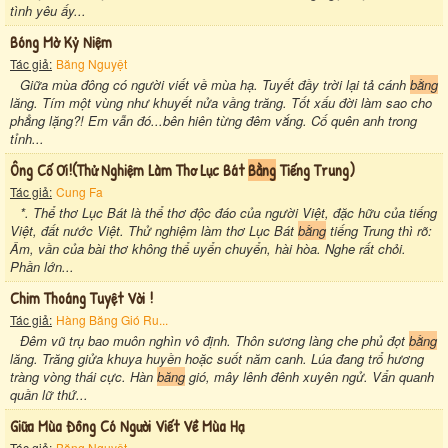
tình yêu ấy...
Bóng Mờ Kỷ Niệm
Tác giả:
Băng Nguyệt
Giữa mùa đông có người viết về mùa hạ. Tuyết đầy trời lại tả cánh
bằng
lăng. Tím một vùng như khuyết nửa vầng trăng. Tốt xấu đời làm sao cho
phẳng lặng?! Em vẫn đó...bên hiên từng đêm vắng. Cố quên anh trong
tỉnh...
Ông Cố Ơi!(thử Nghiệm Làm Thơ Lục Bát
Bằng
Tiếng Trung)
Tác giả:
Cung Fa
*. Thể thơ Lục Bát là thể thơ độc đáo của người Việt, đặc hữu của tiếng
Việt, đất nước Việt. Thử nghiệm làm thơ Lục Bát
bằng
tiếng Trung thì rõ:
Âm, vần của bài thơ không thể uyển chuyển, hài hòa. Nghe rất chỏi.
Phần lớn...
Chim Thoáng Tuyệt Vời !
Tác giả:
Hàng Băng Gió Ru...
Đêm vũ trụ bao muôn nghìn vô định. Thôn sương làng che phủ đọt
bằng
lăng. Trăng giửa khuya huyền hoặc suốt năm canh. Lúa đang trổ hương
tràng vòng thái cực. Hàn
băng
gió, mây lênh đênh xuyên ngử. Vẩn quanh
quần lữ thứ...
Giữa Mùa Đông Có Người Viết Về Mùa Hạ
Tác giả:
Băng Nguyệt