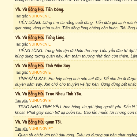
Vh. Và
Bằng Hữu
Tiễn Đông.
Tác giả:
VUHUNGVIET
TIỄN ĐÔNG. Đừng tìm tia nắng cuối đông. Tiễn đưa giá lạnh mênh
giọt nắng vàng mùa xuân. Tiễn đông lòng chẳng còn buồn. Trải lòng 
Vh. Và
Bằng Hữu
Tiếng Lòng.
Tác giả:
VUHUNGVIET
TIẾNG LÒNG. Trong hồn rộn rã khúc thơ hay. Liễu yếu đào tơ đợi t
hùng dũng tướng quân này. Âm thầm thương nhớ tình còn thắm. Lặng
Vh. Và
Bằng Hữu
Tình Đấm Say.
Tác giả:
VUHUNGVIET
TÌNH ĐẤM SAY. Em hãy cùng anh nép sát đây. Để cho ân ái được 
duyên đắm say. Xin chớ cho thuyền vế lạc bến. Cũng đừng bắt khác
Vh. Và
Bằng Hữu
Trao Nhau Tình Yêu.
Tác giả:
VUHUNGVIET
TRAO NHAU TÌNH YÊU. Hoa hồng xin gỡi tặng người yêu. Đến lễ T
khoải. Phút giây cách trở dạ buồn hiu. Bao lần muốn tới nhưng còn 
Vh. Và
Bằng Hữu
:quan Tôi.
Tác giả:
VUHUNGVIET
Quan tôi chức lớn phủ đầu rồng. Diễu võ dương oai bản chất ngông.