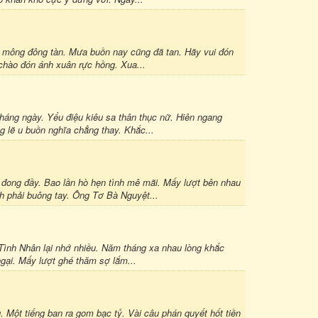
 mông đông tàn. Mưa buồn nay cũng đã tan. Hãy vui đón
chào đón ánh xuân rực hồng. Xua...
háng ngày. Yểu điệu kiêu sa thân thục nữ. Hiên ngang
 lẽ u buồn nghĩa chẳng thay. Khắc...
đong đầy. Bao lần hò hẹn tình mê mãi. Mấy lượt bên nhau
h phải buông tay. Ông Tơ Bà Nguyệt...
ình Nhân lại nhớ nhiều. Năm tháng xa nhau lòng khắc
ngại. Mấy lượt ghé thăm sợ lắm...
 Một tiếng ban ra gom bạc tỷ. Vài câu phán quyết hốt tiền