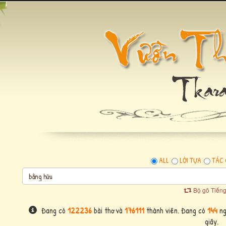
ALL
LỜI TỰA
TÁC 
Bộ gõ Tiếng
Đang có
122236
bài thơ và
176111
thành viên. Đang có
144
ng
giây.