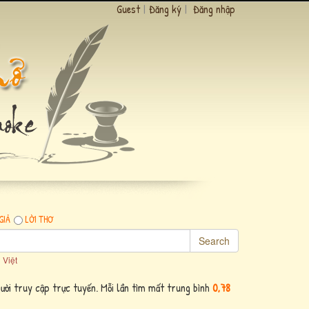
Guest
|
Đăng ký
|
Đăng nhập
GIẢ
LỜI THƠ
Search
 Việt
ười truy cập trực tuyến. Mỗi lần tìm mất trung bình
0,78