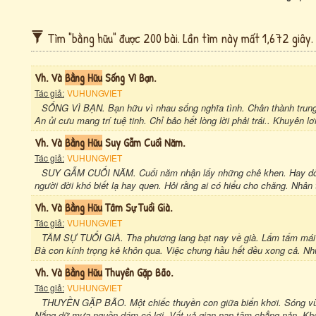
Tìm "bằng hữu" được 200 bài. Lần tìm này mất 1,672 giây.
Vh. Và
Bằng Hữu
Sống Vì Bạn.
Tác giả:
VUHUNGVIET
SỐNG VÌ BẠN. Bạn hữu vì nhau sống nghĩa tình. Chân thành trung 
An ủi cưu mang trí tuệ tinh. Chỉ bảo hết lòng lời phải trái.. Khuyên lơ
Vh. Và
Bằng Hữu
Suy Gẫm Cuối Năm.
Tác giả:
VUHUNGVIET
SUY GẪM CUỐI NĂM. Cuối năm nhận lấy những chê khen. Hay dở , d
người đời khó biết lạ hay quen. Hỏi rằng ai có hiểu cho chăng. Nhân 
Vh. Và
Bằng Hữu
Tâm Sự Tuổi Già.
Tác giả:
VUHUNGVIET
TÂM SỰ TUỔI GIÀ. Tha phương lang bạt nay về già. Lấm tấm mái đ
Bà con kính trọng kẻ khôn qua. Việc chung hầu hết đều xong cả. Nh
Vh. Và
Bằng Hữu
Thuyền Gặp Bão.
Tác giả:
VUHUNGVIET
THUYỀN GẶP BÃO. Một chiếc thuyền con giữa biển khơi. Sóng vùi 
Nắng dữ mưa nguồn dám có lơi. Vất vả gian nan tâm chẳng nản. Khó