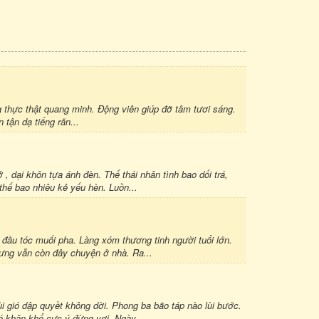
thực thật quang minh. Động viên giúp đỡ tâm tươi sáng.
n tận dạ tiếng răn...
ại khôn tựa ánh đèn. Thế thái nhân tình bao dối trá,
thế bao nhiêu kẻ yếu hèn. Luồn...
ầu tóc muối pha. Làng xóm thương tinh người tuổi lớn.
ưng vẫn còn đây chuyện ở nhà. Ra...
gió dập quyềt không dời. Phong ba bão táp nào lùi bước.
 khăn khổ cực ý đừng vơi. Ngày...