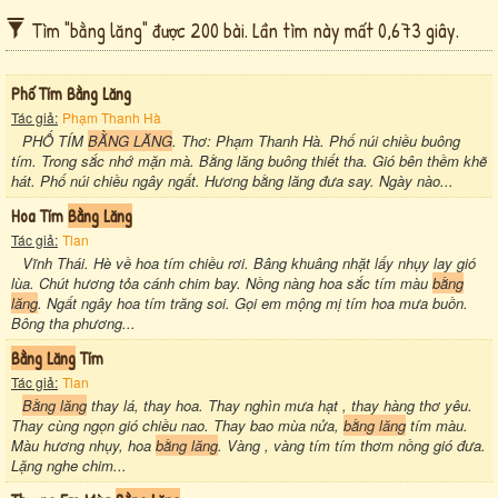
Tìm "bằng lăng" được 200 bài. Lần tìm này mất 0,673 giây.
Phố Tím Bằng Lăng
Tác giả:
Phạm Thanh Hà
PHỐ TÍM
BẰNG LĂNG
. Thơ: Phạm Thanh Hà. Phố núi chiều buông
tím. Trong sắc nhớ mặn mà. Bằng lăng buông thiết tha. Gió bên thềm khẽ
hát. Phố núi chiều ngây ngất. Hương bằng lăng đưa say. Ngày nào...
Hoa Tím
Bằng Lăng
Tác giả:
Tlan
Vĩnh Thái. Hè về hoa tím chiều rơi. Bâng khuâng nhặt lấy nhụy lay gió
lùa. Chút hương tỏa cánh chim bay. Nồng nàng hoa sắc tím màu
bằng
lăng
. Ngất ngây hoa tím trăng soi. Gọi em mộng mị tím hoa mưa buồn.
Bông tha phương...
Bằng Lăng
Tím
Tác giả:
Tlan
Bằng lăng
thay lá, thay hoa. Thay nghìn mưa hạt , thay hàng thơ yêu.
Thay cùng ngọn gió chiều nao. Thay bao mùa nửa,
bằng lăng
tím màu.
Màu hương nhụy, hoa
bằng lăng
. Vàng , vàng tím tím thơm nồng gió đưa.
Lặng nghe chim...