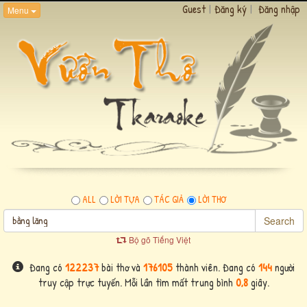
Guest
|
Đăng ký
|
Đăng nhập
Menu
ALL
LỜI TỰA
TÁC GIẢ
LỜI THƠ
Search
Bộ gõ Tiếng Việt
Đang có
122237
bài thơ và
176105
thành viên. Đang có
144
người
truy cập trực tuyến. Mỗi lần tìm mất trung bình
0,8
giây.