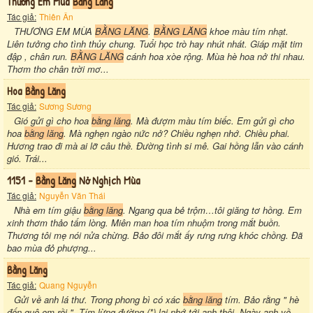
Thương Em Mùa
Bằng Lăng
Tác giả:
Thiên Ân
THƯƠNG EM MÙA
BẰNG LĂNG
.
BẰNG LĂNG
khoe màu tím nhạt.
Liên tưởng cho tình thủy chung. Tuổi học trò hay nhút nhát. Giáp mặt tim
đập , chân run.
BẰNG LĂNG
cánh hoa xòe rộng. Mùa hè hoa nở thi nhau.
Thơm tho chân trời mơ...
Hoa
Bằng Lăng
Tác giả:
Sương Sương
Gió gửi gì cho hoa
bằng lăng
. Mà đượm màu tím biếc. Em gửi gì cho
hoa
bằng lăng
. Mà nghẹn ngào nức nở? Chiều nghẹn nhớ. Chiều phai.
Hương trao đi mà ai lỡ câu thề. Đường tình si mê. Gai hồng lẫn vào cánh
gió. Trái...
1151 -
Bằng Lăng
Nở Nghịch Mùa
Tác giả:
Nguyễn Văn Thái
Nhà em tím giậu
bằng lăng
. Ngang qua bẻ trộm…tôi giăng tơ hồng. Em
xinh thơm thảo tấm lòng. Miên man hoa tím nhuộm trong mắt buồn.
Thương tôi mẹ nói nửa chừng. Bảo đôi mắt ấy rưng rưng khóc chồng. Đã
bao mùa đỏ phượng...
Bằng Lăng
Tác giả:
Quang Nguyễn
Gửi về anh lá thư. Trong phong bì có xác
bằng lăng
tím. Bảo rằng " hè
đến quê em rồi ". Tím lừng đường (*) lại nhớ tới anh thôi. Ngày anh về