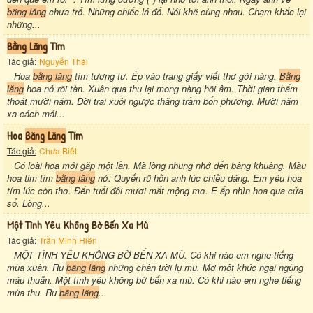
bằng lăng
chưa trổ. Những chiếc lá đổ. Nói khẽ cùng nhau. Chạm khắc lại
những...
Bằng Lăng
Tím
Tác giả:
Nguyễn Thái
Hoa
bằng lăng
tím tương tư. Ép vào trang giấy viết thơ gởi nàng.
Bằng
lăng
hoa nở rồi tàn. Xuân qua thu lại mong nàng hồi âm. Thời gian thấm
thoát mười năm. Đời trai xuôi ngược thăng trầm bốn phương. Mười năm
xa cách mái...
Hoa
Băng Lăng
Tím
Tác giả:
Chưa Biết
Có loài hoa mới gặp một lần. Mà lòng nhung nhớ đến bâng khuâng. Màu
hoa tim tím
bằng lăng
nở. Quyến rũ hồn anh lúc chiều dâng. Em yêu hoa
tím lúc còn thơ. Đến tuổi đôi mươi mắt mộng mơ. E ấp nhìn hoa qua cửa
sổ. Lòng...
Một Tình Yêu Không Bờ Bến Xa Mù
Tác giả:
Trần Minh Hiền
MỘT TÌNH YÊU KHÔNG BỜ BẾN XA MÙ. Có khi nào em nghe tiếng
mùa xuân. Ru
bãng lãng
những chân trời lụ mụ. Mơ một khúc ngại ngùng
mâu thuẫn. Một tình yêu không bờ bến xa mù. Có khi nào em nghe tiếng
mùa thu. Ru
bãng lãng
...