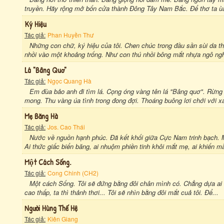
truyền. Hãy rộng mở bốn cửa thành Ðông Tây Nam Bắc. Để thơ ta ùa
Ký Hiệu
Tác giả:
Phan Huyền Thư
Những con chữ, ký hiệu của tôi. Chen chúc trong đầu sần sùi da t
nhồi vào một khoảng trống. Như con thú nhồi bông mắt nhựa ngô nghê
Lá "bâng Quơ"
Tác giả:
Ngọc Quang Hà
Em đùa bảo anh đi tìm lá. Cọng óng vàng tên lá "Bâng quơ". Rừng 
mong. Thu vàng úa tình trong đong đợi. Thoáng buông lơi chới với xa
Mẹ Băng Hà
Tác giả:
Jos. Cao Thái
Nước về nguồn hạnh phúc. Đã kết khối giữa Cực Nam trinh bạch. Mẹ
Ai thức giấc biển băng, ai nhuộm phiền tinh khôi mắt mẹ, ai khiến mẫ
Một Cách Sống.
Tác giả:
Cong Chinh (CH2)
Một cách Sống. Tôi sẽ đứng bằng đôi chân mình có. Chẳng dựa ai h
cao thấp, ta thì thảnh thơi... Tôi sẽ nhìn bằng đôi mắt cuả tôi. Để...
Người Hùng Thế Hệ
Tác giả:
Kiên Giang