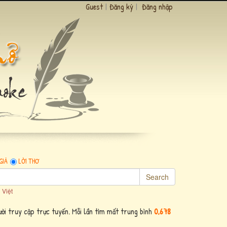
Guest
|
Đăng ký
|
Đăng nhập
GIẢ
LỜI THƠ
Search
 Việt
ời truy cập trực tuyến. Mỗi lần tìm mất trung bình
0,678