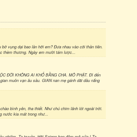
vụng dại bao lần hỡi em? Đưa nhau vào cõi thần tiên.
c thèm thương. Ngày em mười tám lược...
C ĐỜI KHÔNG AI KHỔ BẰNG CHA. MÔ PHẬT. ĐI đến
gian muôn vạn âu sầu. GIAN nan mẹ gánh dãi dầu nắng
o bình yên, tha thiết. Như chú chim lảnh lót ngoài trời.
 nước kia mát trong như...
mầu nhiệm. Ta truyền. Hỡi Saigon ban đêm mở cửa ! Ta