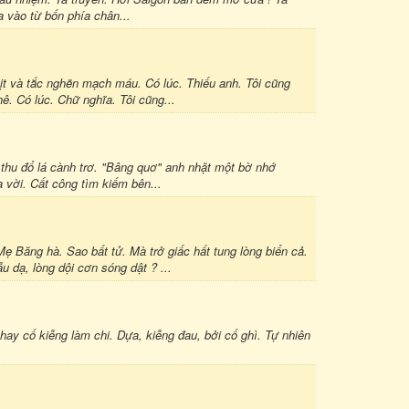
 vào từ bốn phía chân...
hịt và tắc nghẽn mạch máu. Có lúc. Thiếu anh. Tôi cũng
. Có lúc. Chữ nghĩa. Tôi cũng...
thu đổ lá cành trơ. "Bâng quơ" anh nhặt một bờ nhớ
 vời. Cất công tìm kiếm bên...
 Băng hà. Sao bất tử. Mà trở giấc hất tung lòng biển cả.
u dạ, lòng dội cơn sóng dật ? ...
ay cố kiễng làm chi. Dựa, kiễng đau, bởi cố ghì. Tự nhiên