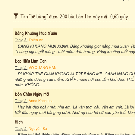
Tìm "bẽ bàng" được 200 bài. Lần tìm này mất 0,65 giây.
Bâng Khuâng Mùa Xuân
Tác giả:
Thiên Ân
BÂNG KHUÂNG MÙA XUÂN. Bâng khuâng giọt nắng mùa xuân. Ru bờ 
Thoáng nghe gối mỏng , môi mềm đưa hương. Bâng khuâng tuổi ngọ
Đạo Hiếu Làm Con
Tác giả:
VÕ QUANG HÂN
ĐI KHẮP THẾ GIAN KHÔNG AI TỐT BẰNG MẸ. GÁNH NẶNG CUỘ
những nẻo đường sâu thẳm. KHẮP muôn nơi còn lắm khổ đau. THẾ 
mưa. KHÔNG...
Đón Chào Ngày Mới
Tác giả:
Anna Kachiusa
Hãy bắt đầu ngày mới nha em. Là vần thơ, câu văn em viết. Là lời chà
Bắt đầu ngày mới bằng nụ cười. Như nụ hoa hé nở,sao yêu thế. Dòng
Hịch
Tác giả:
Nguyên Sa
Bằng hơi thở thiên thần. Bằng giọng nói đam mê. Bằng ngón tay 