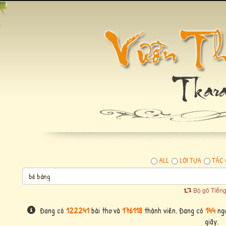
ALL
LỜI TỰA
TÁC 
Bộ gõ Tiếng
Đang có
122241
bài thơ và
176118
thành viên. Đang có
144
ngư
giây.