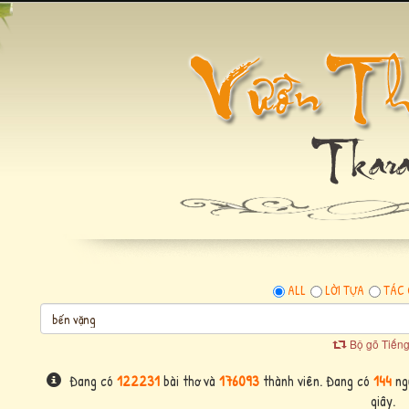
ALL
LỜI TỰA
TÁC 
Bộ gõ Tiếng
Đang có
122231
bài thơ và
176093
thành viên. Đang có
144
ngư
giây.