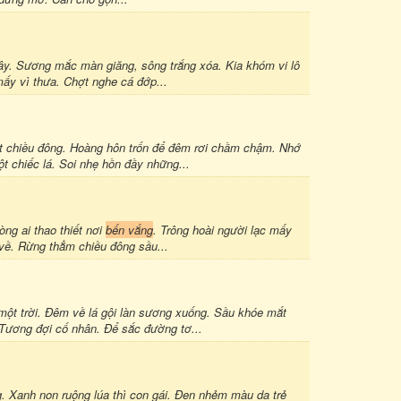
cây. Sương mắc màn giăng, sông trắng xóa. Kia khóm vi lô
ấy vì thưa. Chợt nghe cá đớp...
rét chiều đông. Hoàng hôn trốn để đêm rơi chầm chậm. Nhớ
t chiếc lá. Soi nhẹ hồn đầy những...
òng ai thao thiết nơi
bến vắng
. Trông hoài người lạc mấy
về. Rừng thẳm chiều đông sầu...
một trời. Đêm về lá gội làn sương xuống. Sầu khóe mắt
ương đợi cố nhân. Để sắc đường tơ...
. Xanh non ruộng lúa thì con gái. Đen nhẻm màu da trẻ