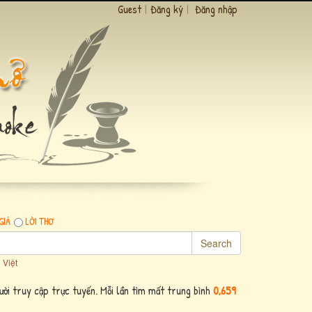
Guest
|
Đăng ký
|
Đăng nhập
GIẢ
LỜI THƠ
Search
 Việt
ời truy cập trực tuyến. Mỗi lần tìm mất trung bình
0,659