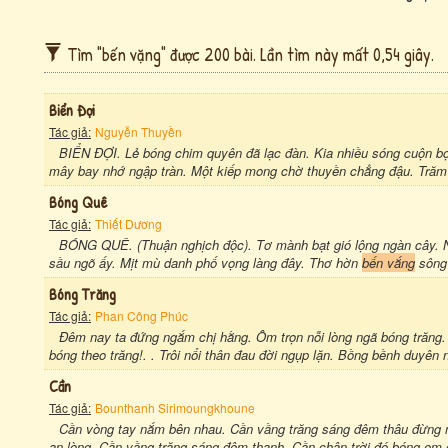
Tìm "bến vặng" được 200 bài. Lần tìm này mất 0,54 giây.
Biển Đợi
Tác giả:
Nguyễn Thuyền
BIỂN ĐỢI. Lẻ bóng chim quyên đã lạc đàn. Kia nhiều sóng cuộn bọt
mây bay nhớ ngập tràn. Một kiếp mong chờ thuyền chẳng đậu. Trăm n
Bóng Quê
Tác giả:
Thiết Dương
BÓNG QUÊ. (Thuận nghịch độc). Tơ mành bạt gió lộng ngàn cây. 
sầu ngõ ấy. Mịt mù danh phố vọng làng đây. Thơ hờn
bến vắng
sông 
Bóng Trăng
Tác giả:
Phan Công Phúc
Đêm nay ta đứng ngắm chị hằng. Ôm trọn nỗi lòng ngã bóng trăng
bóng theo trăng!. . Trôi nổi thân đau đời ngụp lặn. Bồng bềnh duyên
Cần
Tác giả:
Bounthanh Sirimoungkhoune
Cần vòng tay nắm bên nhau. Cần vầng trăng sáng đêm thâu đừng 
an lòng. Cần vầng trăng sáng đêm thanh. Cần chân trời đó bóng em