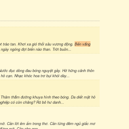
 trào tan. Khơi xa gió thổi sầu vương động.
Bến vắng
gày ngóng đợi biển nào than. Trời buồn...
Nước đục dòng đau bóng nguyệt gầy. Hờ hững cảnh thôn
hồ cạn. Nhạc khóc hoa trơ bụi khói dày...
. Thăm thẳm đường khuya hình theo bóng. Da diết mặt hồ
 nghiệp có còn chăng? Rũ bỏ hư danh...
mờ. Cần lời êm ấm trong thơ. Cần từng đêm ngủ giấc mơ
 đừng mờ. Cần cho gọn...