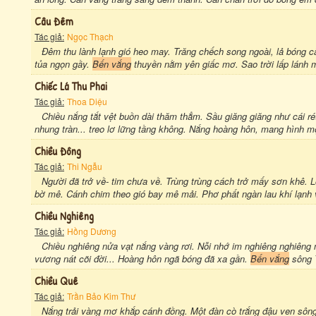
Câu Đêm
Tác giả:
Ngọc Thạch
Đêm thu lành lạnh gió heo may. Trăng chếch song ngoài, lả bóng 
tủa ngọn gầy.
Bến vắng
thuyền nằm yên giấc mơ. Sao trời lấp lánh m
Chiếc Lá Thu Phai
Tác giả:
Thoa Diệu
Chiều nắng tắt vệt buồn dài thăm thẳm. Sầu giăng giăng như cái 
nhung tràn... treo lơ lững tầng không. Nắng hoàng hôn, mang hình mộ
Chiều Đông
Tác giả:
Thi Ngẫu
Người đã trở về- tim chưa về. Trùng trùng cách trở mấy sơn khê. L
bờ mê. Cánh chim theo gió bay mê mải. Phơ phất ngàn lau khí lạnh 
Chiều Nghiêng
Tác giả:
Hồng Dương
Chiều nghiêng nửa vạt nắng vàng rơi. Nỗi nhớ im nghiêng nghiêng 
vương nát cõi đời... Hoàng hôn ngã bóng đã xa gần.
Bến vắng
sông T
Chiều Quê
Tác giả:
Trần Bảo Kim Thư
Nắng trải vàng mơ khắp cánh đồng. Một đàn cò trắng đậu ven sông