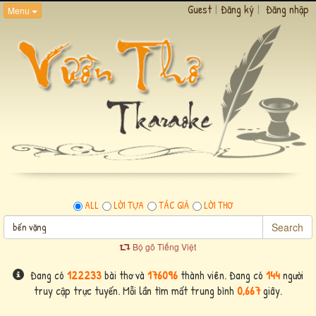
Guest
|
Đăng ký
|
Đăng nhập
Menu
ALL
LỜI TỰA
TÁC GIẢ
LỜI THƠ
Search
Bộ gõ Tiếng Việt
Đang có
122233
bài thơ và
176096
thành viên. Đang có
144
người
truy cập trực tuyến. Mỗi lần tìm mất trung bình
0,667
giây.