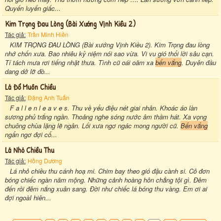
Quyến luyến giấc...
Kim Trọng Đau Lòng (bài Xướng Vịnh Kiều 2)
Tác giả:
Trần Minh Hiền
KIM TRỌNG ĐAU LÒNG (Bài xướng Vịnh Kiều 2). Kim Trọng đau lòng
nhớ chốn xưa. Bao nhiêu kỷ niệm nói sao vừa. Vi vu gió thổi lời sâu cạn.
Tí tách mưa rơi tiếng nhặt thưa. Tình cũ oái oăm xa
bến vắng
. Duyên đầu
dang dở lỡ đò...
Lá Đổ Muôn Chiều
Tác giả:
Đặng Anh Tuấn
F a l l e n l e a v e s. Thu về yểu điệu nét giai nhân. Khoác áo làn
sương phủ trắng ngần. Thoảng nghe sóng nước âm thầm hát. Xa vọng
chuông chùa lặng lẽ ngân. Lối xưa ngơ ngác mong người cũ.
Bến vắng
ngẩn ngơ đợi cố...
Lá Nhỏ Chiều Thu
Tác giả:
Hồng Dương
Lá nhỏ chiều thu cánh hoạ mi. Chim bay theo gió đậu cành si. Cô đơn
bóng chiếc ngàn năm mộng. Những cảnh hoàng hôn chẳng tội gì. Đêm
đến rồi đêm nắng xuân sang. Đời như chiếc lá bóng thu vàng. Em ơi ai
đợi ngoàI hiên...