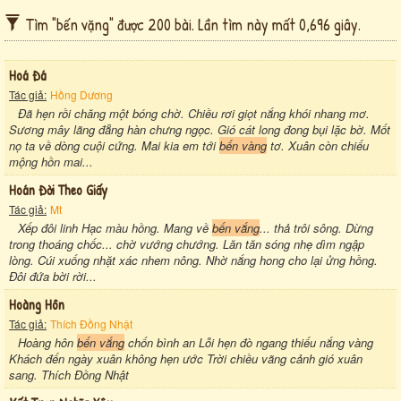
Tìm "bến vặng" được 200 bài. Lần tìm này mất 0,696 giây.
Hoá Đá
Tác giả:
Hồng Dương
Đã hẹn rồi chăng một bóng chờ. Chiều rơi giọt nắng khói nhang mơ.
Sương mây lãng đẵng hàn chưng ngọc. Gió cát long đong bụi lặc bờ. Mốt
nọ ta về dòng cuội cứng. Mai kia em tới
bến vàng
tơ. Xuân còn chiếu
mộng hồn mai...
Hoán Đời Theo Giấy
Tác giả:
Mt
Xếp đôi linh Hạc màu hồng. Mang về
bến vắng
... thả trôi sông. Dừng
trong thoáng chốc... chờ vướng chướng. Lăn tăn sóng nhẹ dìm ngập
lòng. Cúi xuống nhặt xác nhem nông. Nhờ nắng hong cho lại ửng hồng.
Đôi đứa bời rời...
Hoàng Hôn
Tác giả:
Thích Đồng Nhật
Hoàng hôn
bến vắng
chốn bình an Lỗi hẹn đò ngang thiếu nắng vàng
Khách đến ngày xuân không hẹn ước Trời chiều vãng cảnh gió xuân
sang. Thích Đồng Nhật