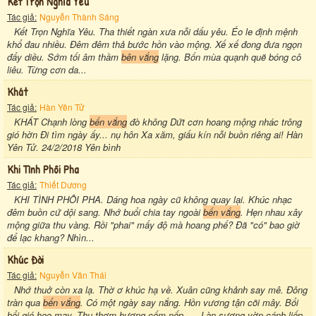
Kết Trọn Nghĩa Yêu
Tác giả:
Nguyễn Thành Sáng
Kết Trọn Nghĩa Yêu. Tha thiết ngàn xưa nỗi dấu yêu. Éo le định mệnh
khổ đau nhiều. Đêm đêm thả bước hồn vào mộng. Xế xế đong đưa ngọn
đẩy diều. Sớm tối âm thầm
bên vắng
lặng. Bốn mùa quạnh quẽ bóng cô
liêu. Từng cơn da...
Khát
Tác giả:
Hàn Yên Tử
KHÁT Chạnh lòng
bến vắng
đò không Dứt cơn hoang mộng nhác trông
gió hờn Đi tìm ngày ấy... nụ hôn Xa xăm, giấu kín nỗi buồn riêng ai! Hàn
Yên Tử. 24/2/2018 Yên bình
Khi Tình Phôi Pha
Tác giả:
Thiết Dương
KHI TÌNH PHÔI PHA. Dáng hoa ngày cũ không quay lại. Khúc nhạc
đêm buồn cứ dội sang. Nhớ buổi chia tay ngoài
bến vắng
. Hẹn nhau xây
mộng giữa thu vàng. Rồi "phai" mấy độ mà hoang phế? Đã "có" bao giờ
để lạc khang? Nhìn...
Khúc Đời
Tác giả:
Nguyễn Văn Thái
Nhớ thuở còn xa lạ. Thờ ơ khúc hạ về. Xuân cũng khảnh say mê. Đông
tràn qua
bến vắng
. Có một ngày say nắng. Hồn vương tận cõi mây. Bổi
hổi gió heo may. Thu thơm hương cốm nếp …. Làn sương vờn cánh liếp.