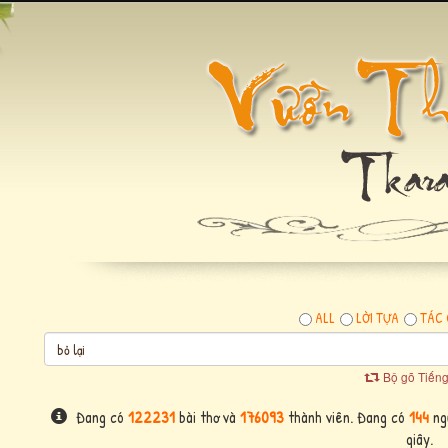
ALL
LỜI TỰA
TÁC 
Bộ gõ Tiếng
Đang có
122231
bài thơ và
176093
thành viên. Đang có
144
ngư
giây.