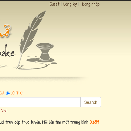
Guest
|
Đăng ký
|
Đăng nhập
GIẢ
LỜI THƠ
Search
 Việt
ời truy cập trực tuyến. Mỗi lần tìm mất trung bình
0,659