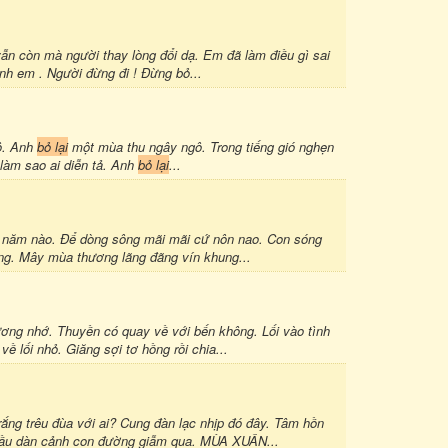
vẫn còn mà người thay lòng đổi dạ. Em đã làm điều gì sai
nh em . Người đừng đi ! Đừng bỏ...
ô. Anh
bỏ lại
một mùa thu ngây ngô. Trong tiếng gió nghẹn
 làm sao ai diễn tả. Anh
bỏ lại
...
 năm nào. Để dòng sông mãi mãi cứ nôn nao. Con sóng
ng. Mây mùa thương lãng đãng vín khung...
ng nhớ. Thuyền có quay về với bến không. Lối vào tình
 lối nhỏ. Giăng sợi tơ hồng rồi chia...
ắng trêu đùa với ai? Cung đàn lạc nhịp đó đây. Tâm hồn
 sầu dàn cảnh con đường giẫm qua. MÙA XUÂN...