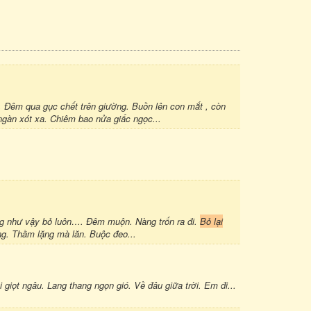
 Đêm qua gục chết trên giường. Buồn lên con mắt , còn
ngàn xót xa. Chiêm bao nửa giấc ngọc...
ũng như vậy bỏ luôn…. Đêm muộn. Nàng trốn ra đi.
Bỏ lại
g. Thầm lặng mà lăn. Buộc đeo...
 giọt ngâu. Lang thang ngọn gió. Về đâu giữa trời. Em đi...