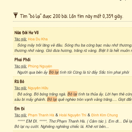
Tìm "bỏ lại" được 200 bài. Lần tìm này mất 0,359 giây.
Nửa Đời Hư Vô
Tác giả:
Hoa Du Kha
Sóng mây trôi lãng về đâu. Sóng thu ba cũng bạc màu nhớ thương.
thương nhớ nàng. Gió đưa hương, trăng rũ vàng. Biệt li là hết muôn 
Phai Phôi
Tác giả:
Phùng Nguyện
Người qua bên ấy
Bỏ lại
tình tôi Cũng là từ đấy Sắc tím phai phôi
Rũ Bỏ
Tác giả:
Nguyên Hữu
Bỏ sóng. Bỏ bóng trăng ngà.
Bỏ lại
tình ta thủa ấy. Lời hẹn thề c
sầu bi mấy ghánh.
Bỏ lại
quê nghèo tròn vạnh vầng trăng…. Giọt đắn
Em Đi
&
&
Tác giả:
Phạm Thanh Hà
Hoài Nguyên Thi
Đinh Kim Chung
°°°°° EM ĐI. °°°°°. Thơ:Phạm Thanh Hà. ( Cảm tác ). Em đi... Để lại
Bỏ lại nụ cười. Nghiêng nghiêng chiếc lá. Khẽ rơi bên...