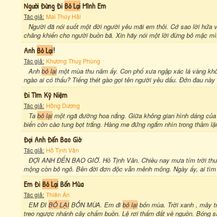
Người Đừng Đi
Bỏ Lại
Mình Em
Tác giả:
Mai Thúy Hải
Người đã nói suốt một đời người yêu mãi em thôi. Cớ sao lời hứa 
chăng khiến cho người buồn bã. Xin hãy nói một lời đừng bỏ mặc mì
Anh
Bỏ Lại
!
Tác giả:
Khương Thuỵ Phùng
Anh
bỏ lại
một mùa thu năm ấy. Con phố xưa ngập xác lá vàng kh
ngào ai có thấu? Tiếng thét gào gọi tên người yêu dấu. Đớn đau này
Đi Tìm Kỹ Niệm
Tác giả:
Hồng Dương
Ta
bỏ lại
một ngã đường hoa nắng. Giữa không gian hình dáng của
biển cồn cào tung bọt trắng. Hàng me đứng ngắm nhìn trong thầm lặ
Đợi Anh Đến Bao Giờ
Tác giả:
Hồ Tịnh Văn
ĐỢI ANH ĐẾN BAO GIỜ. Hồ Tịnh Văn. Chiều nay mưa tím trời thươ
mộng còn bỏ ngỏ. Bên đời đơn độc vẫn mênh mông. Ngày ấy, ai tìm về
Em Đi
Bỏ Lại
Bốn Mùa
Tác giả:
Thiên Ân
EM ĐI
BỎ LẠI
BỐN MÙA. Em đi
bỏ lại
bốn mùa. Trời xanh , mây tr
treo ngược nhánh cây chấm buồn. Lệ rơi thấm đất về nguồn. Bóng