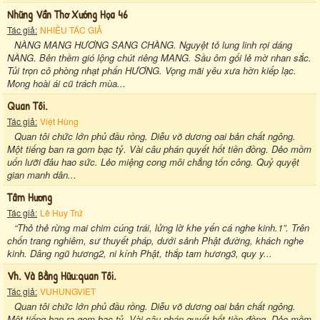
Những Vần Thơ Xướng Họa 46
Tác giả:
NHIỀU TÁC GIẢ
NÀNG MANG HƯƠNG SANG CHÀNG. Nguyệt tỏ lung linh rọi dáng
NÀNG. Bên thềm gió lộng chút riêng MANG. Sầu ôm gối lẻ mờ nhan sắc.
Tủi trọn cô phòng nhạt phấn HƯƠNG. Vọng mãi yêu xưa hờn kiếp lạc.
Mong hoài ái cũ trách mùa...
Quan Tôi.
Tác giả:
Việt Hùng
Quan tôi chức lớn phủ đầu rồng. Diễu võ dương oai bản chất ngông.
Một tiếng ban ra gom bạc tỷ. Vài câu phán quyết hốt tiền đồng. Dẻo mồm
uốn lưỡi đâu hao sức. Lẻo miệng cong môi chẳng tốn công. Quỷ quyệt
gian manh dân...
Tâm Hương
Tác giả:
Lê Huy Trứ
“Thỏ thẻ rừng mai chim cúng trái, lửng lờ khe yến cá nghe kinh.1”. Trên
chốn trang nghiêm, sư thuyết pháp, dưới sảnh Phật đường, khách nghe
kinh. Dâng ngũ hương2, ni kính Phật, thắp tam hương3, quy y...
Vh. Và Bằng Hữu:quan Tôi.
Tác giả:
VUHUNGVIET
Quan tôi chức lớn phủ đầu rồng. Diễu võ dương oai bản chất ngông.
Một tiếng ban ra gom bạc tỷ. Vài câu phán quyết hốt tiền đồng. Dẻo mồm