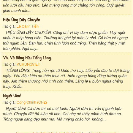
uốn lưỡi đâu hao sức. Lẻo miệng cong môi chẳng tốn công. Quỷ quyệt
gian manh dân...
Hiệu Ứng Dây Chuyền
Tác giả:
Lê Cảnh Tiến
HIỆU ỨNG DÂY CHUYỀN. Cũng chỉ vì lây đám rượu ghiền. Hay ngồi
nhậu ở mép hàng hiên. Thường khi ghé lại mần ly nhỏ. Có bữa về ngang
thử ngụm liền. Bạn hữu chân tình luôn nhỏ tiếng. Thân bằng thật ý mãi
tròn phiên. Ngà say...
Vh. Và Bằng Hữu Tiếng Lòng.
Tác giả:
VUHUNGVIET
TIẾNG LÒNG. Trong hồn rộn rã khúc thơ hay. Liễu yếu đào tơ đợi tháng
ngày. Yểu điệu kiêu sa thân thục nữ. Hiên ngang hùng dũng tướng quân
này. Âm thầm thương nhớ tình còn thắm. Lặng lẽ u buồn nghĩa chẳng
thay. Khắc...
Người Ươn!
Tác giả:
Cong Chinh (CH2)
Người Ươn! Cá ươn thì có mùi tanh. Người ươn thì vẫn tị ganh bực
mình. Chuyện đời thì luôn rối tinh. Coi nhẹ sẽ thấy cảnh hình đơn sơ.
Trông ngoài dáng đẹp như mơ. Mở miệng chào hỏi, không...