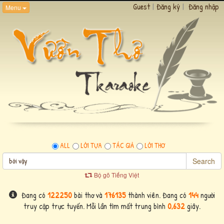
Guest
|
Đăng ký
|
Đăng nhập
Menu
ALL
LỜI TỰA
TÁC GIẢ
LỜI THƠ
Search
Bộ gõ Tiếng Việt
Đang có
122250
bài thơ và
176135
thành viên. Đang có
144
người
truy cập trực tuyến. Mỗi lần tìm mất trung bình
0,632
giây.