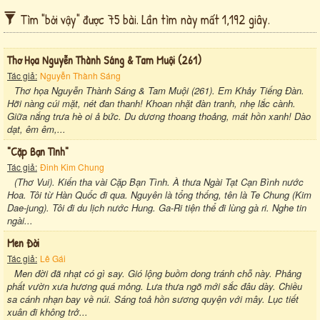
Tìm "bởi vậy" được 75 bài. Lần tìm này mất 1,192 giây.
Thơ Họa Nguyễn Thành Sáng & Tam Muội (261)
Tác giả:
Nguyễn Thành Sáng
Thơ họa Nguyễn Thành Sáng & Tam Muội (261). Em Khảy Tiếng Đàn.
Hỡi nàng cúi mặt, nét đan thanh! Khoan nhặt đàn tranh, nhẹ lắc cành.
Giữa nắng trưa hè oi ả bức. Du dương thoang thoảng, mát hồn xanh! Dào
dạt, êm êm,...
"cặp Bạn Tình"
Tác giả:
Đinh Kim Chung
(Thơ Vui). Kiến tha vài Cặp Bạn Tình. À thưa Ngài Tạt Cạn Bình nước
Hoa. Tôi từ Hàn Quốc đi qua. Nguyên là tổng thống, tên là Te Chung (Kim
Dae-jung). Tôi đi du lịch nước Hung. Ga-Ri tiện thể đi lùng gà ri. Nghe tin
ngài...
Men Đời
Tác giả:
Lê Gái
Men đời đã nhạt có gì say. Gió lộng buồm dong tránh chỗ này. Phảng
phất vườn xưa hương quá mỏng. Lưa thưa ngõ mới sắc đâu dày. Chiều
sa cánh nhạn bay về núi. Sáng toả hồn sương quyện với mây. Lục tiết
xuân đi không trở...