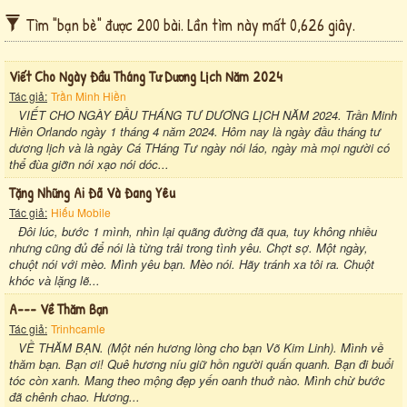
Tìm "bạn bè" được 200 bài. Lần tìm này mất 0,626 giây.
Viết Cho Ngày Đầu Tháng Tư Dương Lịch Năm 2024
Tác giả:
Trần Minh Hiền
VIẾT CHO NGÀY ĐẦU THÁNG TƯ DƯƠNG LỊCH NĂM 2024. Trần Minh
Hiền Orlando ngày 1 tháng 4 năm 2024. Hôm nay là ngày đầu tháng tư
dương lịch và là ngày Cá THáng Tư ngày nói láo, ngày mà mọi người có
thể đùa giỡn nói xạo nói dóc...
Tặng Những Ai Đã Và Đang Yêu
Tác giả:
Hiếu Mobile
Đôi lúc, bước 1 mình, nhìn lại quãng đường đã qua, tuy không nhiều
nhưng cũng đủ để nói là từng trải trong tình yêu. Chợt sợ. Một ngày,
chuột nói với mèo. Mình yêu bạn. Mèo nói. Hãy tránh xa tôi ra. Chuột
khóc và lặng lẽ...
A--- Về Thăm Bạn
Tác giả:
Trinhcamle
VỀ THĂM BẠN. (Một nén hương lòng cho bạn Võ Kim Linh). Mình về
thăm bạn. Bạn ơi! Quê hương níu giữ hồn người quấn quanh. Bạn đi buổi
tóc còn xanh. Mang theo mộng đẹp yến oanh thuở nào. Mình chừ bước
đã chênh chao. Hương...