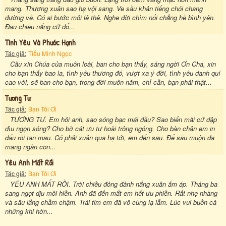
mang. Thương xuân sao hạ vội sang. Ve sầu khản tiếng chói chang
đường về. Có ai bước mỏi lê thê. Nghe đời chìm nổi chẳng hề bình yên.
Đau chiều nắng cứ đổ...
Tình Yêu Và Phước Hạnh
Tác giả:
Tiểu Minh Ngọc
Cầu xin Chúa của muôn loài, ban cho bạn thấy, sáng ngời Ơn Cha, xin
cho bạn thấy bao la, tình yêu thương đó, vượt xa ý đời, tình yêu danh quí
cao vời, sẽ ban cho bạn, trong đời muôn năm, chỉ cần, bạn phải thật...
Tương Tư
Tác giả:
Bạn Tôi Ơi
TƯƠNG TƯ. Em hỏi anh, sao sóng bạc mái đầu? Sao biển mãi cứ dập
dìu ngọn sóng? Cho bờ cát ưu tư hoài trông ngóng. Cho bàn chân em in
dấu rồi tan mau. Có phải xuân qua hạ tới, em đến sau. Để sầu muộn đa
mang ngàn con...
Yêu Anh Mất Rồi
Tác giả:
Bạn Tôi Ơi
YÊU ANH MẤT RỒI. Trời chiều đỏng đảnh nắng xuân ấm áp. Tháng ba
sang ngọt dịu môi hiền. Anh đã đến mắt em hết ưu phiền. Rất nhẹ nhàng
và sâu lắng chầm chậm. Trái tim em đã vô cùng lạ lẫm. Lúc vui buồn cả
những khi hờn...