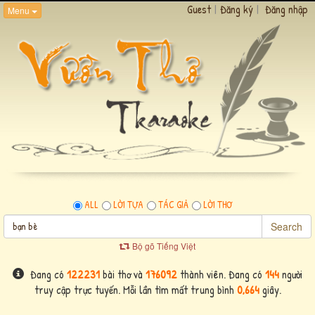
Guest
|
Đăng ký
|
Đăng nhập
Menu
ALL
LỜI TỰA
TÁC GIẢ
LỜI THƠ
Search
Bộ gõ Tiếng Việt
Đang có
122231
bài thơ và
176092
thành viên. Đang có
144
người
truy cập trực tuyến. Mỗi lần tìm mất trung bình
0,664
giây.