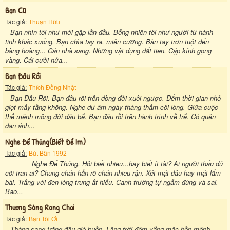
Bạn Cũ
Tác giả:
Thuận Hữu
Bạn nhìn tôi như mới gặp lần đầu. Bỗng nhiên tôi như người từ hành
tinh khác xuống. Bạn chìa tay ra, miễn cưỡng. Bàn tay trơn tuột đến
bàng hoàng... Căn nhà sang. Những vật dụng đắt tiền. Cặp kính gọng
vàng. Cái cười nửa...
Bạn Đâu Rồi
Tác giả:
Thích Đồng Nhật
Bạn Đâu Rồi. Bạn đâu rồi trên dòng đời xuôi ngược. Đếm thời gian nhỏ
giọt mấy tầng không. Nghe dư âm ngày tháng thấm cõi lòng. Giữa cuộc
thế mênh mông đời dâu bể. Bạn đâu rồi trên hành trình về trể. Có quên
dần ánh...
Nghe Để Thủng(biết Để Im)
Tác giả:
Bút Bần 1992
______Nghe Để Thủng. Hỏi biết nhiều...hay biết ít tài? Ai người thấu đủ
cõi trần ai? Chung chăn hẳn rõ chăn nhiều rận. Xét mặt đâu hay mặt lắm
bài. Trắng với đen lòng trung ắt hiểu. Canh trường tự ngẫm đúng và sai.
Bao...
Thương Sóng Rong Chơi
Tác giả:
Bạn Tôi Ơi
Tháng sang trăng đâu gió buồn. Lặng trời đêm vắng mặc hồn mênh