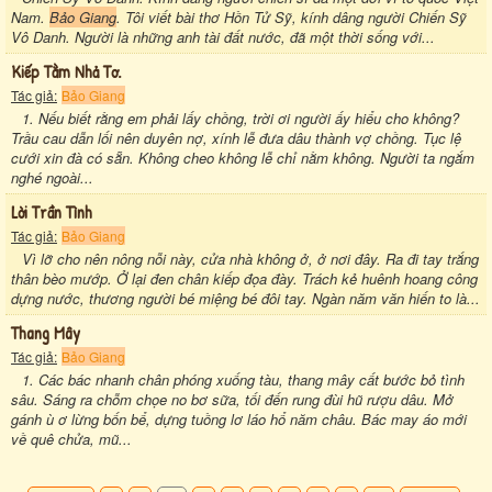
Nam.
Bảo Giang
. Tôi viết bài thơ Hồn Tử Sỹ, kính dâng người Chiến Sỹ
Vô Danh. Người là những anh tài đất nước, đã một thời sống với...
Kiếp Tằm Nhả Tơ.
Tác giả:
Bảo Giang
1. Nếu biết rằng em phải lấy chồng, trời ơi người ấy hiểu cho không?
Trầu cau dẫn lối nên duyên nợ, xính lễ đưa dâu thành vợ chồng. Tục lệ
cưới xin đà có sẵn. Không cheo không lễ chỉ nằm không. Người ta ngắm
nghé ngoài...
Lời Trần Tình
Tác giả:
Bảo Giang
Vì lỡ cho nên nông nỗi này, cửa nhà không ở, ở nơi đây. Ra đi tay trắng
thân bèo mướp. Ở lại đen chân kiếp đọa đày. Trách kẻ huênh hoang công
dựng nước, thương người bé miệng bé đôi tay. Ngàn năm văn hiến to là...
Thang Mây
Tác giả:
Bảo Giang
1. Các bác nhanh chân phóng xuống tàu, thang mây cất bước bỏ tình
sâu. Sáng ra chỗm chọe no bơ sữa, tối đến rung đùi hũ rượu dâu. Mở
gánh ù ơ lừng bốn bể, dựng tuồng lơ láo hổ năm châu. Bác may áo mới
về quê chửa, mũ...