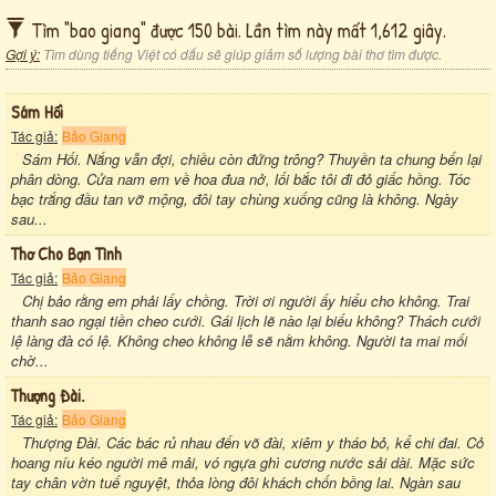
Tìm "bao giang" được 150 bài. Lần tìm này mất 1,612 giây.
Gợi ý:
Tìm dùng tiếng Việt có dấu sẽ giúp giảm số lượng bài thơ tìm được.
Sám Hối
Tác giả:
Bảo Giang
Sám Hối. Nắng vẫn đợi, chiều còn đứng trông? Thuyền ta chung bến lại
phân dòng. Cửa nam em về hoa đua nở, lối bắc tôi đi đỏ giấc hồng. Tóc
bạc trắng đầu tan vỡ mộng, đôi tay chùng xuống cũng là không. Ngày
sau...
Thơ Cho Bạn Tình
Tác giả:
Bảo Giang
Chị bảo rằng em phải lấy chồng. Trời ơi người ấy hiểu cho không. Trai
thanh sao ngại tiền cheo cưới. Gái lịch lẽ nào lại biếu không? Thách cưới
lệ làng đà có lệ. Không cheo không lễ sẽ nằm không. Người ta mai mối
chờ...
Thượng Đài.
Tác giả:
Bảo Giang
Thượng Đài. Các bác rủ nhau đến võ đài, xiêm y tháo bỏ, kể chi đai. Cỏ
hoang níu kéo người mê mải, vó ngựa ghì cương nước sải dài. Mặc sức
tay chân vờn tuế nguyệt, thỏa lòng đôi khách chốn bồng lai. Ngàn sau