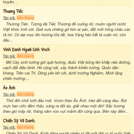
truyền...
Thương Tiếc
Tác giả:
Bảo Giang
Thương Tiếc. Tượng đá Tiếc Thương đổ xuống rồi, muôn người nước
Việt khóc tình côi. Quê xưa chiêng gõ hồn ai oán, đất mới trống chầu xác
tả tơi. Cỏ dại mọc lên hương lửa tắt, hoa Vàng héo hắt lá xuân rơi, còn
dâu...
Vinh Danh Người Lính Vnch
Tác giả:
Bảo Giang
Mỏ Cày sinh tướng giữ quê hương, đuốc Việt bừng lên khắp nẻo đường,
vạch đất điều binh, Hồ cộng nát, xây thành khiển tướng, Quốc dân
khang. Trên vai Trĩ, Dũng yên bờ cõi, dưới trướng Nghiêm, Minh lặng
chiến trường....
Ảo Ảnh
Tác giả:
Bảo Giang
.
Thói đời chót lưỡi đầu môi. Vươn theo Ảo Ảnh, trèo đồi càng đau. Bút
mực hẹn ước đêm thâu, sáng ra đổi áo, giết nhau một đời! Sắc hương
theo gió mây rồi, tháng năm vùn vụt mảnh đời cũng qua. Bên này đếm...
Chiến Sỹ Vô Danh.
Tác giả:
Bảo Giang
Chiến Sỹ Vô Danh. Kính dâng người chiến sĩ đã một đời vì tổ quốc Việt