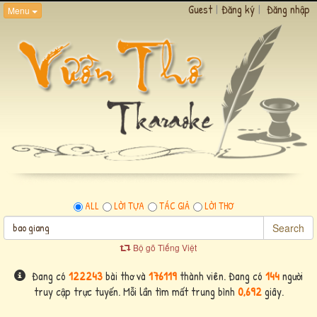
Guest
|
Đăng ký
|
Đăng nhập
Menu
ALL
LỜI TỰA
TÁC GIẢ
LỜI THƠ
Search
Bộ gõ Tiếng Việt
Đang có
122243
bài thơ và
176119
thành viên. Đang có
144
người
truy cập trực tuyến. Mỗi lần tìm mất trung bình
0,692
giây.