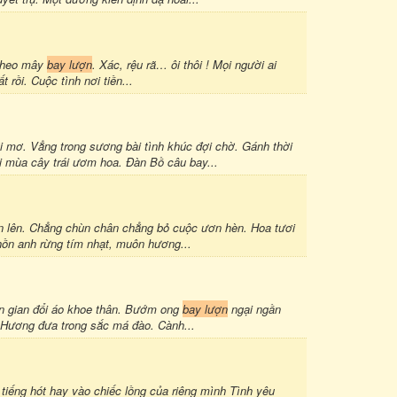
 theo mây
bay lượn
. Xác, rệu rã… ôi thôi ! Mọi người ai
 rồi. Cuộc tình nơi tiền...
 mơ. Vẳng trong sương bài tình khúc đợi chờ. Gánh thời
 mùa cây trái ươm hoa. Đàn Bồ câu bay...
n lên. Chẳng chùn chân chẳng bỏ cuộc ươn hèn. Hoa tươi
hồn anh rừng tím nhạt, muôn hương...
ân gian đổi áo khoe thân. Bướm ong
bay lượn
ngại ngần
''. Hương đưa trong sắc má đào. Cành...
ếng hót hay vào chiếc lồng của riêng mình Tình yêu