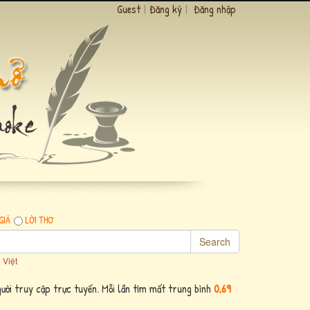
Guest
|
Đăng ký
|
Đăng nhập
GIẢ
LỜI THƠ
Search
 Việt
ười truy cập trực tuyến. Mỗi lần tìm mất trung bình
0,69