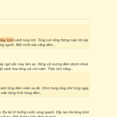
n
bay lượn
cánh tung trời. Từng cơn lững thững mây trôi dạt
óng người. Một mình sầu vắng đêm...
 mây ngũ sắc may làm áo. Hứng vội sương đêm đượm khoé
t cánh hoa hồng cài mũ miện. Thâu tóm trăng...
ỗ cánh từng đêm miền xa đó. Chìm trong lòng nhớ từng ngày
n mắc bóng hình trong đêm...
. Ba bề tứ hướng nước vòng quanh. Dây leo tỏa bóng khơi
ết trụ. Một đường kiên định dạ hoài...