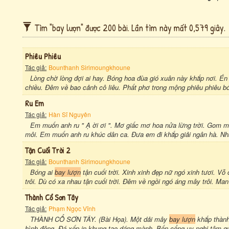
Tìm "bay lượn" được 200 bài. Lần tìm này mất 0,579 giây.
Phiêu Phiêu
Tác giả:
Bounthanh Sirimoungkhoune
Lòng chờ lòng đợi ai hay. Bóng hoa đùa gió xuân này khắp nơi. É
chiều. Đêm về bao cảnh cô liêu. Phất phơ trong mộng phiêu phiêu b
Ru Em
Tác giả:
Hàn Sĩ Nguyên
Em muốn anh ru " Ạ ời ơi ". Mơ giấc mơ hoa nửa lừng trời. Gom
môi. Em muốn anh ru khúc dân ca. Đưa em đi khắp giải ngân hà. Nhặ
Tận Cuối Trời 2
Tác giả:
Bounthanh Sirimoungkhoune
Bóng ai
bay lượn
tận cuối trời. Xinh xinh đẹp nữ ngó xinh tươi. V
trôi. Dù có xa nhau tận cuối trời. Đêm về ngồi ngó áng mây trôi. Ma
Thành Cổ Sơn Tây
Tác giả:
Phạm Ngọc Vĩnh
THÀNH CỔ SƠN TÂY. (Bài Họa). Một dải mây
bay lượn
khắp thành
hình động. Đá xếp in khung tạo dáng mành. Bốn cổng uy nghi tâm quy