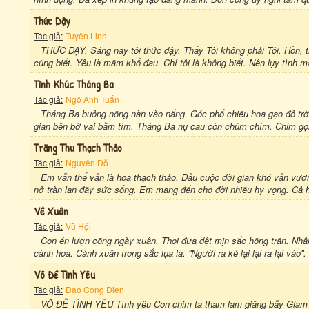
Thức Dậy
Tác giả:
Tuyền Linh
THỨC DẬY. Sáng nay tôi thức dậy. Thấy Tôi không phải Tôi. Hồn,
cũng biết. Yêu là mầm khổ đau. Chỉ tôi là không biết. Nên lụy tình mất
Tình Khúc Tháng Ba
Tác giả:
Ngô Anh Tuấn
Tháng Ba buông nồng nàn vào nắng. Góc phố chiều hoa gạo đỏ trời
gian bên bờ vai bầm tím. Tháng Ba nụ cau còn chúm chím. Chim gọi
Trăng Thu Thạch Thảo
Tác giả:
Nguyên Đỗ
Em vẫn thế vẫn là hoa thạch thảo. Dẫu cuộc đời gian khó vẫn vươ
nở tràn lan đầy sức sống. Em mang đến cho đời nhiều hy vọng. Cả 
Về Xuân
Tác giả:
Vũ Hội
Con én lượn cõng ngày xuân. Thoi đưa dệt mịn sắc hồng trần. Nh
cành hoa. Cảnh xuân trong sắc lụa là. ''Người ra kẻ lại lại ra lại vào
Vô Đề Tình Yêu
Tác giả:
Dao Cong Dien
VÔ ĐỀ TÌNH YÊU Tình yêu Con chim ta tham lam giăng bẫy Giam ti