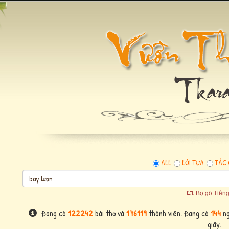
ALL
LỜI TỰA
TÁC 
Bộ gõ Tiếng
Đang có
122242
bài thơ và
176119
thành viên. Đang có
144
ng
giây.