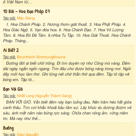
ở Việt Nam từ...
10 Bài – Hoa Đạo Pháp 07
Tác giả:
Mặc Giang
1. Hoa Chánh Pháp. 2. Hương thơm giải thoát. 3. Hoa Phật Pháp. 4.
Hoa Giác Ngộ. 5. Vạn đóa hoa. 6. Hoa Chánh Đạo. 7. Hoa Vô Lượng
Tâm. 8. Hoa Bồ Đề Tâm. 9.nHoa Tu Tập. 10. Hoa Giải Thoát. Hoa Chánh
Pháp. Tháng...
Ai Biết 2
Tác giả:
Bounthanh Sirimoungkhoune
Đường đời ai biết chờ trông. Đi tìm duyên nợ như Công mò vàng. Đêm
dài ngày ngắn ngổn ngang. Tìm đâu cho được bóng nàng trong mơ. Ngồi
đây mới học làm thơ. Ghi từng nét chữ thẫn thờ qua đêm. Tập tô tập vẽ
bóng em. Tập tô...
Bạn Với Gió
Tác giả:
Nhất Lang (Nguyễn Thành Sáng)
BẠN VỚI GIÓ. Vẫn biết đêm này bạn luống đau. Nên trầm héo hắt giữa
canh thâu. Tìm vơi khắc khoải bầu tâm sự. Lảy khúc du dương đượm vẻ
sầu, ánh mắt năm nào bừng rực sáng. Chứa chan nồng ấm, vững niềm
tin. Mà nay như thể...
Bưông
Tác giả:
Diệu Nguyễn