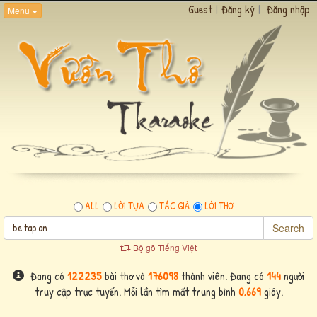
Guest
|
Đăng ký
|
Đăng nhập
Menu
ALL
LỜI TỰA
TÁC GIẢ
LỜI THƠ
Search
Bộ gõ Tiếng Việt
Đang có
122235
bài thơ và
176098
thành viên. Đang có
144
người
truy cập trực tuyến. Mỗi lần tìm mất trung bình
0,669
giây.