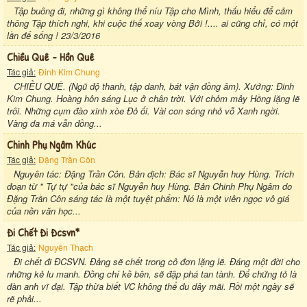
Tập buông đi, những gì không thể níu Tập cho Mình, thấu hiểu để cảm
thông Tập thích nghi, khi cuộc thế xoay vòng Bởi !.... ai cũng chỉ, có một
lần để sống ! 23/3/2016
Chiều Quê - Hồn Quê
Tác giả:
Đinh Kim Chung
CHIỀU QUÊ. (Ngũ độ thanh, tập danh, bát vận đồng âm). Xướng: Đinh
Kim Chung. Hoàng hôn sáng Lục ở chân trời. Với chỏm mây Hồng lặng lẽ
trôi. Những cụm đào xinh xòe Đỏ ối. Vài con sóng nhỏ vỗ Xanh ngời.
Vàng da má vẫn đồng...
Chinh Phụ Ngâm Khúc
Tác giả:
Đặng Trần Côn
Nguyên tác: Đặng Trần Côn. Bản dịch: Bác sĩ Nguyễn huy Hùng. Trích
đoạn từ " Tự tự "của bác sĩ Nguyễn huy Hùng. Bản Chinh Phụ Ngâm do
Đặng Trần Côn sáng tác là một tuyệt phẩm: Nó là một viên ngọc vô giá
của nền văn học...
Đi Chết Đi Đcsvn*
Tác giả:
Nguyên Thạch
Đi chết đi ĐCSVN. Đảng sẽ chết trong cô đơn lặng lẽ. Đáng một đời cho
những kẻ lu manh. Đồng chí kề bên, sẽ đập phá tan tành. Để chứng tỏ là
đàn anh vĩ đại. Tập thừa biết VC không thể đu dây mãi. Rồi một ngày sẽ
rẽ phải...