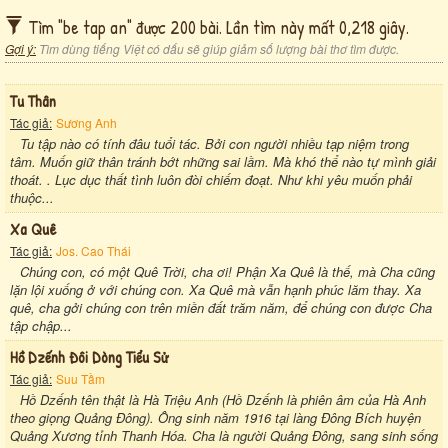
Tìm "be tap an" được 200 bài. Lần tìm này mất 0,218 giây.
Gợi ý:
Tìm dùng tiếng Việt có dấu sẽ giúp giảm số lượng bài thơ tìm được.
Tu Thân
Tác giả:
Sương Anh
Tu tập nào có tính đâu tuổi tác. Bởi con người nhiều tạp niệm trong
tâm. Muốn giữ thân tránh bớt những sai lầm. Mà khó thể nào tự mình giải
thoát. . Lục dục thất tình luôn đòi chiếm đoạt. Như khi yêu muốn phải
thuộc...
Xa Quê
Tác giả:
Jos. Cao Thái
Chúng con, có một Quê Trời, cha ơi! Phận Xa Quê là thế, mà Cha cũng
lặn lội xuống ở với chúng con. Xa Quê mà vẫn hạnh phúc lăm thay. Xa
quê, cha gởi chúng con trên miền đất trăm năm, để chúng con được Cha
tập chập...
Hồ Dzếnh Đôi Dòng Tiểu Sử
Tác giả:
Suu Tầm
Hồ Dzếnh tên thật là Hà Triệu Anh (Hồ Dzếnh là phiên âm của Hà Anh
theo giọng Quảng Đông). Ông sinh năm 1916 tại làng Đông Bích huyện
Quảng Xương tỉnh Thanh Hóa. Cha là người Quảng Đông, sang sinh sống