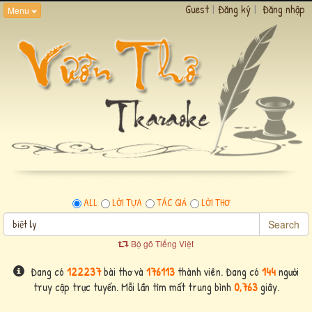
Guest
|
Đăng ký
|
Đăng nhập
Menu
ALL
LỜI TỰA
TÁC GIẢ
LỜI THƠ
Search
Bộ gõ Tiếng Việt
Đang có
122237
bài thơ và
176113
thành viên. Đang có
144
người
truy cập trực tuyến. Mỗi lần tìm mất trung bình
0,763
giây.