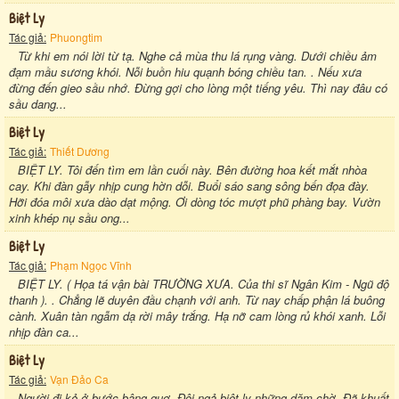
Biệt Ly
Tác giả:
Phuongtim
Từ khi em nói lời từ tạ. Nghe cả mùa thu lá rụng vàng. Dưới chiều ảm
đạm mầu sương khói. Nỗi buồn hiu quạnh bóng chiều tan. . Nếu xưa
đừng đến gieo sầu nhớ. Đừng gợi cho lòng một tiếng yêu. Thì nay đâu có
sầu dang...
Biệt Ly
Tác giả:
Thiết Dương
BIỆT LY. Tôi đến tìm em lần cuối này. Bên đường hoa kết mắt nhòa
cay. Khi đàn gẫy nhịp cung hờn dỗi. Buổi sáo sang sông bến đọa đày.
Hỡi đóa môi xưa dào dạt mộng. Ơi dòng tóc mượt phũ phàng bay. Vườn
xinh khép nụ sầu ong...
Biệt Ly
Tác giả:
Phạm Ngọc Vĩnh
BIỆT LY. ( Họa tá vận bài TRƯỜNG XƯA. Của thi sĩ Ngân Kim - Ngũ độ
thanh ). . Chẳng lẽ duyên đầu chạnh với anh. Từ nay chấp phận lá buông
cành. Xuân tàn ngẫm dạ rời mây trắng. Hạ nỡ cam lòng rủ khói xanh. Lỗi
nhịp đàn ca...
Biệt Ly
Tác giả:
Vạn Đảo Ca
Người đi kẻ ở bước bâng quơ. Đôi ngả biệt ly những dặm chờ. Đã khuất