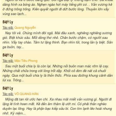
dáng hình xa bóng áo. Nghẹn ngào hơi máy tiếng phi cơ. . Vấn vương kẻ
ở đứng trông trông. Kiên quyết người đi dứt bước lòng. Thuyền lớn vẫy
vùng sao lạch...
Biệt Ly
Tác giả:
Quang Nguyễn
Nay tôi về. Chúng mình đôi ngả. Mái đầu xanh, nghiêng nghiêng sương
gió. Biệt khúc sầu. Mỗi dòng thơ nhỏ. Chân bước chậm, có người sau
nhìn. Vẫy tay chào. Tâm tư lặng thinh. Bạn nhìn tôi, trong lần ly biệt. Sân
ga buồn, tay...
Biệt Ly
Tác giả:
Mặc Tiêu Phong
Sau một buổi chia ly là còn lại. Những nổi buồn man mác rớm lệ cay.
Những chất chứa trong cõi lòng trỗi dậy. Khối cô đơn đè nát cả chuổi
ngày. Qua một buổi chia ly là thổn thức. Phía sau đường khung cảnh dần
lùi xa. Trông...
Biệt Ly
Tác giả:
VÕ QUANG HÂN
Mộng đã tan rồi ước hẹn chi. Xa nhau mải miết vấn vương gì. Người đi
lặng lẽ tình hoen mắt. Kẻ đến âm thầm lệ ướt mi. Có phải thân nghèo
duyên lạc lõng. Hay là phận bạc kiếp sầu bi. Con tim lạnh lẽo hoài nhung
nhớ. Kỷ niệm...