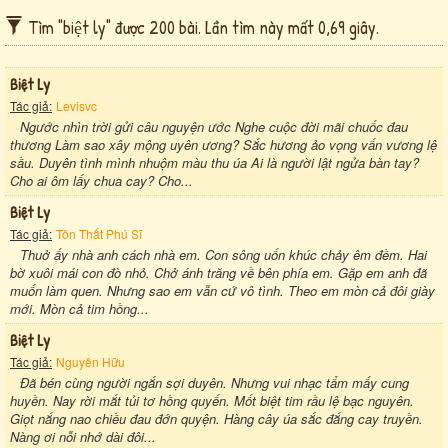
Tìm "biệt ly" được 200 bài. Lần tìm này mất 0,69 giây.
Biệt Ly
Tác giả:
Levisvc
Ngước nhìn trời gửi câu nguyện ước Nghe cuộc đời mãi chuốc đau
thương Làm sao xây mộng uyên ương? Sắc hương ảo vọng vấn vương lệ
sầu. Duyên tình mình nhuộm màu thu úa Ai là người lật ngửa bàn tay?
Cho ai ôm lấy chua cay? Cho...
Biệt Ly
Tác giả:
Tôn Thất Phú Sĩ
Thuở ấy nhà anh cách nhà em. Con sông uốn khúc chảy êm đềm. Hai
bờ xuôi mái con đò nhỏ. Chở ánh trăng về bên phía em. Gặp em anh đã
muốn làm quen. Nhưng sao em vẫn cứ vô tình. Theo em mòn cả đôi giày
mới. Mòn cả tim hồng...
Biệt Ly
Tác giả:
Nguyên Hữu
Đã bén cùng người ngắn sợi duyên. Nhưng vui nhạc tẩm mấy cung
huyền. Nay rời mắt tủi tơ hồng quyến. Mốt biệt tim rầu lệ bạc nguyên.
Giọt nắng nao chiều đau đớn quyện. Hàng cây úa sắc đắng cay truyền.
Nàng ơi nỗi nhớ dài đôi...