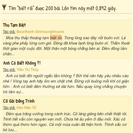
Tìm "biết rồi" được 200 bài. Lần tìm này mất 0,892 giây.
Thu Tạm Biệt
Tác giả:
Bounthanh Sirimoungkhoune
Mùa thu thấp thoáng tạm
biệt rồi
. Trong lòng sao đầy nỗi buồn vơi. Lá
vàng phe phẩy từng cơn gió. Đông đã khoe lạnh lòng buồn ơi. Thắm thoát
thời gian một cuộc đời. Một thân một bóng chẳng bên ai. Đêm đông tấm
chăn...
Anh Có Biết Không ?!
Tác giả:
Trần Thị Thủy
Anh có biết đời người ngắn lắm không ? Bởi thế nên hãy yêu nhiều vào
nhé ! Vòng tay anh hãy ôm em chặt chẽ. Đừng vội buông mỗi khi có giận
hờn . Anh có biết đêm thường sẽ dài hơn. Nếu quay lưng chẳng chuyện
trò tâm sự...
Cô Gái Đồng Trinh
Tác giả:
Hàn Mặc Tử
Đêm qua trăng vướng trong cành trúc. Cô láng giềng bên chết thiệt rồi.
Trinh tiết vẫn còn nguyên vẹn mới. Chưa hề âu yếm ở đầu môi. Xác cô
thơm quá thơm hơn ngọc. Cả một mùa xuân đã hiện hình. Thinh sắc cơ
hồ lưu...