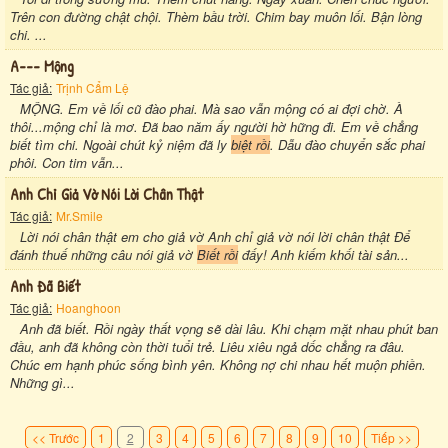
Trên con đường chật chội. Thèm bầu trời. Chim bay muôn lối. Bận lòng
chi. ...
A--- Mộng
Tác giả:
Trịnh Cẩm Lệ
MỘNG. Em về lối cũ đào phai. Mà sao vẫn mộng có ai đợi chờ. À
thôi...mộng chỉ là mơ. Đã bao năm ấy người hờ hững đi. Em về chẳng
biết tìm chi. Ngoài chút kỷ niệm đã ly
biệt rồi
. Dẫu đào chuyển sắc phai
phôi. Con tim vẫn...
Anh Chỉ Giả Vờ Nói Lời Chân Thật
Tác giả:
Mr.Smile
Lời nói chân thật em cho giả vờ Anh chỉ giả vờ nói lời chân thật Để
đánh thuế những câu nói giả vờ
Biết rồi
đấy! Anh kiếm khối tài sản...
Anh Đã Biết
Tác giả:
Hoanghoon
Anh đã biết. Rồi ngày thất vọng sẽ dài lâu. Khi chạm mặt nhau phút ban
đầu, anh đã không còn thời tuổi trẻ. Liêu xiêu ngả dốc chẳng ra đâu.
Chúc em hạnh phúc sống bình yên. Không nợ chi nhau hết muộn phiền.
Những gì...
<< Trước
1
2
3
4
5
6
7
8
9
10
Tiếp >>