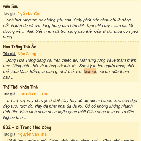
Đến Sau
Tác giả:
Ngấn Lệ Sầu
Anh biết rằng em sẽ chẳng yêu anh. Giây phút bên nhau chỉ là nông
nổi. Người đó và em đang trong cơn hờn dỗi. Tạm chia tay …em lạc lối
đường về…. Anh biết vì em đã trót nặng câu thề. Của ai đó, thửa còn yêu
vụng...
Hoa Trắng Thù Ân
Tác giả:
Mặc Giang
Bông Hoa Trắng đang cài trên chiếc áo. Mắt rưng rưng và lệ thắm mềm
môi. Lặng nhìn thôi và không nói một lời. Sao kỳ lạ hỡi người trong nhân
thế. Hoa Màu Trắng, là màu gì như thế. Em
biết rồi
, nói chi nữa thêm
đau...
Thế Thái Nhân Tình
Tác giả:
Trần Bảo Kim Thư
Trả trả vay vay chuyện ở đời! Hay hay dở dở nói mà chơi. Xưa còn đẹp
đẹp tươi tươi đó. Nay đã phai phai úa úa rồi. Có có không không nhanh
tích tắc. Vinh vinh nhục nhục ngắn gang thôi! Giàu sang lạ lạ xa xa đến.
Nghèo khó...
832 - Đi Trong Mùa Đông
Tác giả:
Nguyễn Văn Thái
Tôi đi trong sương mù. Thèm chút nắng. Ngày xuân. Chen chúc người.