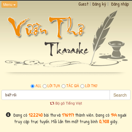
Guest
|
Đăng ký
|
Đăng nhập
Menu
ALL
LỜI TỰA
TÁC GIẢ
LỜI THƠ
Search
Bộ gõ Tiếng Việt
Đang có
122240
bài thơ và
176117
thành viên. Đang có
144
người
truy cập trực tuyến. Mỗi lần tìm mất trung bình
0,708
giây.