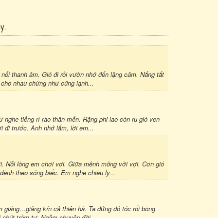
y.
nổi thanh âm. Gió đi rồi vườn nhớ đến lặng câm. Nắng tắt
 cho nhau chừng như cũng lạnh...
 nghe tiếng rì rào thân mến. Rặng phi lao còn ru gió ven
 đi trước. Anh nhớ lắm, lời em...
. Nỗi lòng em chơi vơi. Giữa mênh mông vời vợi. Cơn gió
dềnh theo sóng biếc. Em nghe chiều ly...
 giăng…giăng kín cả thiên hà. Ta đứng đó tóc rối bồng
i chút trầm tư. Ngẫm chuyện đời...