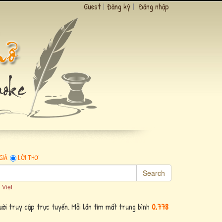
Guest
|
Đăng ký
|
Đăng nhập
GIẢ
LỜI THƠ
Search
 Việt
ời truy cập trực tuyến. Mỗi lần tìm mất trung bình
0,778