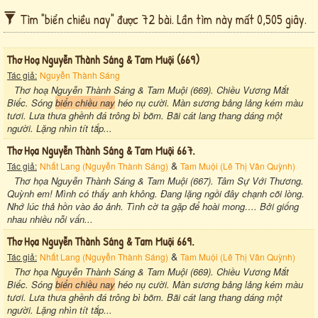
Tìm "biển chiều nay" được 72 bài. Lần tìm này mất 0,505 giây.
Thơ Hoạ Nguyễn Thành Sáng & Tam Muội (669)
Tác giả:
Nguyễn Thành Sáng
Thơ hoạ Nguyễn Thành Sáng & Tam Muội (669). Chiều Vương Mắt
Biếc. Sóng
biển chiều nay
héo nụ cười. Màn sương bảng lảng kém màu
tươi. Lưa thưa ghềnh đá trông bì bõm. Bãi cát lang thang dáng một
người. Lặng nhìn tít tắp...
Thơ Họa Nguyễn Thành Sáng & Tam Muội 667.
&
Tác giả:
Nhất Lang (Nguyễn Thành Sáng)
Tam Muội (Lê Thị Vân Quỳnh)
Thơ họa Nguyễn Thành Sáng & Tam Muội (667). Tâm Sự Với Thương.
Quỳnh em! Mình có thấy anh không. Đang lặng ngồi đây chạnh cõi lòng.
Nhớ lúc thả hồn vào ảo ảnh. Tình cờ ta gặp để hoài mong…. Bởi giống
nhau nhiều nỗi vấn...
Thơ Họa Nguyễn Thành Sáng & Tam Muội 669.
&
Tác giả:
Nhất Lang (Nguyễn Thành Sáng)
Tam Muội (Lê Thị Vân Quỳnh)
Thơ họa Nguyễn Thành Sáng & Tam Muội (669). Chiều Vương Mắt
Biếc. Sóng
biển chiều nay
héo nụ cười. Màn sương bảng lảng kém màu
tươi. Lưa thưa ghềnh đá trông bì bõm. Bãi cát lang thang dáng một
người. Lặng nhìn tít tắp...