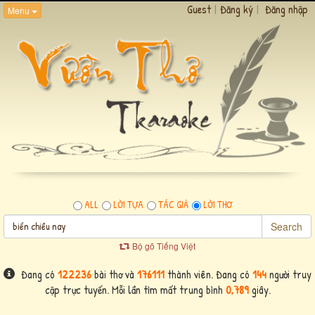
Guest
|
Đăng ký
|
Đăng nhập
Menu
ALL
LỜI TỰA
TÁC GIẢ
LỜI THƠ
Search
Bộ gõ Tiếng Việt
Đang có
122236
bài thơ và
176111
thành viên. Đang có
144
người truy
cập trực tuyến. Mỗi lần tìm mất trung bình
0,789
giây.