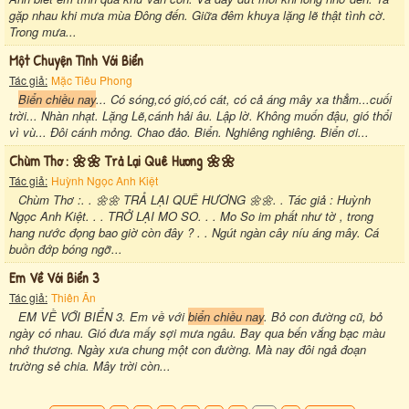
gặp nhau khi mưa mùa Đông đến. Giữa đêm khuya lặng lẽ thật tình cờ.
Trong mưa...
Một Chuyện Tình Với Biển
Tác giả:
Mặc Tiêu Phong
Biển chiều nay
... Có sóng,có gió,có cát, có cả áng mây xa thẳm...cuối
trời... Nhàn nhạt. Lặng Lẽ,cánh hải âu. Lập lờ. Không muốn đậu, gió thổi
vì vù... Đôi cánh mỏng. Chao đảo. Biển. Nghiêng nghiêng. Biển ơi...
Chùm Thơ : 🌼🌼 Trả Lại Quê Hương 🌼🌼
Tác giả:
Huỳnh Ngọc Anh Kiệt
Chùm Thơ :. . 🌼🌼 TRẢ LẠI QUÊ HƯƠNG 🌼🌼. . Tác giả : Huỳnh
Ngọc Anh Kiệt. . . TRỞ LẠI MO SO. . . Mo So im phất như tờ , trong
hang nước đọng bao giờ còn đây ? . . Ngút ngàn cây níu áng mây. Cá
buồn đớp bóng ngỡ...
Em Về Với Biển 3
Tác giả:
Thiên Ân
EM VỀ VỚI BIỂN 3. Em về với
biển chiều nay
. Bỏ con đường cũ, bỏ
ngày có nhau. Gió đưa mấy sợi mưa ngâu. Bay qua bến vắng bạc màu
nhớ thương. Ngày xưa chung một con đường. Mà nay đôi ngả đoạn
trường sẻ chia. Mây trời còn...