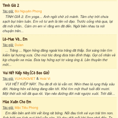
Tìmh Già 2
Tác giả:
Bùi Nguyên Phong
TÌNH GIÀ 2. Em yoga… Anh ngồi chờ zô mánh. Tâm chợ trời chưa
sạch bụi trầm luân. Em vô tư anh là tên vô đạo. Trước cổng nhà qua, lại
đã mỏi chân.. Cám ơn em vì rằng em đã đến. Ngồi bên nhau ta nói
chuyện trên...
Lá-Mưa Và... Em
Tác giả:
Dulan
... Trăng ... Ngọn hồng đăng ngoài kia trăng đã thắp. Soi sáng trần tìm
kiếm lại hương xưa. Cho mùi tóc đong đưa tràn đỉnh tháp. Gọi cố nhân về
kịp chuyến xe mùa. Đưa tay hứng sợi tơ vàng óng ả. Lên thuyền thơ
mời...
Vui Hết Kiếp Này.(có Bao Giờ)
&
Tác giả:
VUHUNGVIET
Hoài Vi
VUI HẾT KIẾP NÀY. Thu đã đi rồi lá vẫn rơi. Nhìn theo lá rụng thấy sầu
đời. Hoàng hôn xế bóng đang dần tới. Khó tìm một thuở tuổi đôi mươi.
Một thời sôi nổi đã qua rồi. Vạn nẻo đường đời mãi ngược xuôi. Trời đất...
Mùa Xuân Cho Em
Tác giả:
Mặc Tiêu Phong
Em đến bên anh khi vết lòng rát bỏng. Nỗi đau tình xé vụn trái tim non.
Anh biết em tình quá khứ vẫn còn. Và day dứt mỗi khi lòng nhớ đến. Ta