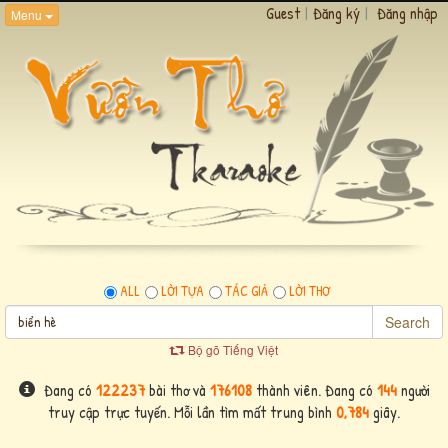
Guest
|
Đăng ký
|
Đăng nhập
Menu
ALL
LỜI TỰA
TÁC GIẢ
LỜI THƠ
Search
Bộ gõ Tiếng Việt
Đang có
122237
bài thơ và
176108
thành viên. Đang có
144
người
truy cập trực tuyến. Mỗi lần tìm mất trung bình
0,784
giây.