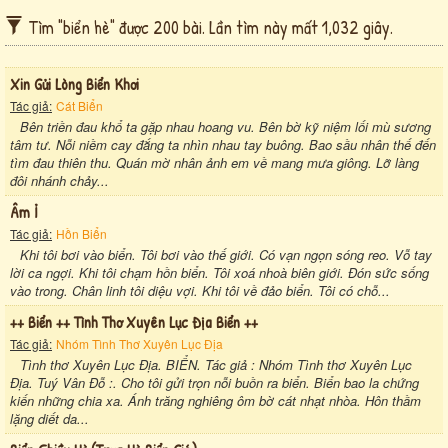
Tìm "biển hè" được 200 bài. Lần tìm này mất 1,032 giây.
Xin Gửi Lòng Biển Khơi
Tác giả:
Cát Biển
Bên triền đau khổ ta gặp nhau hoang vu. Bên bờ kỹ niệm lối mù sương
tâm tư. Nỗi niềm cay đắng ta nhìn nhau tay buông. Bao sầu nhân thế đến
tìm đau thiên thu. Quán mờ nhân ảnh em về mang mưa giông. Lỡ làng
đôi nhánh chảy...
Âm Ỉ
Tác giả:
Hồn Biển
Khi tôi bơi vào biển. Tôi bơi vào thế giới. Có vạn ngọn sóng reo. Vỗ tay
lời ca ngợi. Khi tôi chạm hồn biển. Tôi xoá nhoà biên giới. Đón sức sống
vào trong. Chân linh tôi diệu vợi. Khi tôi về đảo biển. Tôi có chỗ...
++ Biển ++ Tình Thơ Xuyên Lục Địa Biển ++
Tác giả:
Nhóm Tình Thơ Xuyên Lục Địa
Tình thơ Xuyên Lục Địa. BIỂN. Tác giả : Nhóm Tình thơ Xuyên Lục
Địa. Tuý Vân Đỗ :. Cho tôi gửi trọn nỗi buồn ra biển. Biển bao la chứng
kiến những chia xa. Ánh trăng nghiêng ôm bờ cát nhạt nhòa. Hôn thầm
lặng diết da...