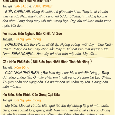
Biển Chiều Hè.(trưa Hè Biển Gió)
&
Tác giả:
VANBA65
VUHUNGVIET
BIỂN CHIỀU HÈ. Nắng đổ chiều hè giữa biển khơi. Thuyền ai về bến
vẫn xa vời. Nam thanh nử tú cùng vui bước. Lữ khách, thương hồ ghé
dạo chơi. Lãng đãng mây trôi màu trắng bạc. Dập dìu cá lượn nước xanh
ngời. Hải âu...
Formosa, Biển Nghẹn, Biển Chết, Vì Sao
Tác giả:
Bùi Nguyên Phong
FORMOSA. Bài thơ viết ra từ độ ấy. Ngông cuồng, mất dạy... Chu Xuân
Phàm. "Chọn cá tôm hay chọn sắc thép.". Xổ toẹt vào mặt người nước
Nam. BIỂN NGHẸN... Hổm rày cá chết tràn mặt báo. Một dải...
Góc Nhìn Phố Biển ( Bãi Biển Đẹp Nhất Hành Tinh Đà Nẵng )
Tác giả:
Xóm Đồng
GÓC NHÌN PHỐ BIỂN. ( Bãi biển đẹp nhất hành tinh Đà Nẵng ). Từng
đợt sóng chồng lấn. Ôm lấy chân em in cát vàng. Xa xam Cù Lao Chàm.
Thuyền nhấp nhô vọng bến. Có người con gái thầm gọi tên. Hoàng hôn
biển mênh...
Mẹ Biển, Biển Khát, Còn Sóng Cụt Đầu
Tác giả:
Bùi Nguyên Phong
Mẹ biển. Mùa lại về trên biển quê tôi. Mẹ đại dương lặng lẽ mỉm cười.
Đang cơn co giật lòng quặng thắt. Vặn mình sự sống lại sinh sôi. Chúng
tôi lớn lên trong vòng tay mẹ. “Ồm… ộp” Sóng đêm thay tiếng ru hời.