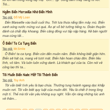
Trò...
Ngắm Biển Marseille Nhớ Biển Mình
Tác giả:
Đỗ Mỹ Loan
Đến Marseille vào buổi cuối thu. Trời lưa thưa nắng lắm mây mù. Biển
xanh sóng nước mừng vui quá. Ào ạt vỗ bờ tưởng tiếng ru. Đoàn thuyền
đánh cá chất đầy khoang. Bến cảng đông vui tấp nập hàng. Kẻ bán người
mua cùng tất...
Ô Biển! Ta Ca Tụng Biển
Tác giả:
Mr.Smile
Ô Biển! ta ca tụng. Biển còn đến muôn năm. Biển không biết giận hờn.
Biển sẽ hát ca, mang vẻ tươi mát. Biển hân hoan chào đón. Biển liều
lĩnh, vô tâm. Và luôn luôn xứng danh. Là khách quí của ta. Còn nói về
công lao thì ta...
Tôi Muốn Biến Nước Mắt Tôi Thành Biển
Tác giả:
Tùy Anh
Tôi vẫn biết tình yêu là bạo chúa. Thường tung hoành ngang dọc khắp
muôn nơi. Tôi vẫn biết quy luật của muôn đời. Yêu là chết ở trong lòng
một tí. Thế mà tôi vần yêu không suy nghĩ. Vẫn rộn ràng những lúc anh
về thăm...