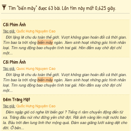
Tìm "biển mây" được 63 bài. Lần tìm này mất 0,625 giây.
Cõi Phim Ảnh
Tác giả:
Quốc Hưng Nguyên Cao
Đời lặng lẽ chu du toàn thế giới. Vượt không gian hoán đổi cả thời gian.
Tìm bao la trời rộng
biển mây
ngàn. Xem sinh hoạt những góc hình nhân
loại. Tim rung động bao chuyện tình trai gái. Hồn đắm say chờ đợi chỉ
một...
Cõi Phim Ảnh
Tác giả:
Quoc Hung Nguyen Cao
Đời lặng lẽ chu du toàn thế giới. Vượt không gian hoán đổi cả thời gian.
Tìm bao la trời rộng
biển mây
ngàn. Xem sinh hoạt những góc hình nhân
loại. Tim rung động bao chuyện tình trai gái. Hồn đắm say chờ đợi chỉ
một...
Đêm Trăng Mật
Tác giả:
Quốc Hưng Nguyên Cao
Đêm ngập gió có nghe lời biển gọi ? Tiếng rì rầm chuyển động đến từ
xa. Trăng đầu núi như đứng yên chờ đợi. Rải ánh vàng lên mặt nước bao
la. Bầu trời đen lung linh thơ mộng quá. Đám sao giăng lưới sáng dệt cho
đời. Ở bên...