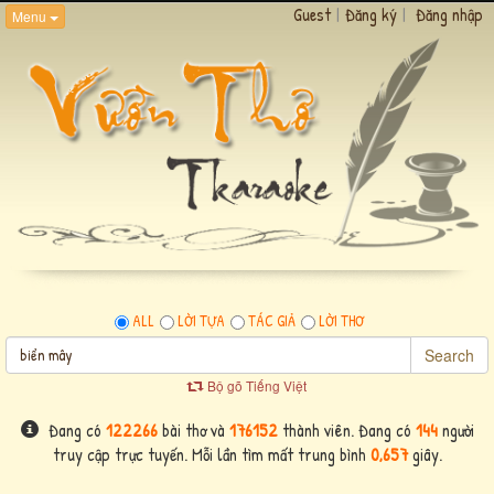
Guest
|
Đăng ký
|
Đăng nhập
Menu
ALL
LỜI TỰA
TÁC GIẢ
LỜI THƠ
Search
Bộ gõ Tiếng Việt
Đang có
122266
bài thơ và
176152
thành viên. Đang có
144
người
truy cập trực tuyến. Mỗi lần tìm mất trung bình
0,657
giây.