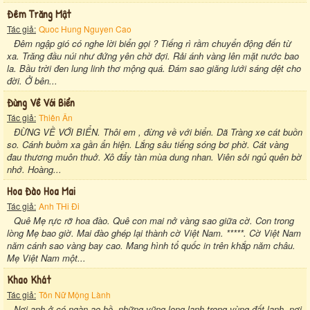
Đêm Trăng Mật
Tác giả:
Quoc Hung Nguyen Cao
Đêm ngập gió có nghe lời biển gọi ? Tiếng rì rầm chuyển động đến từ
xa. Trăng đầu núi như đứng yên chờ đợi. Rải ánh vàng lên mặt nước bao
la. Bầu trời đen lung linh thơ mộng quá. Đám sao giăng lưới sáng dệt cho
đời. Ở bên...
Đừng Về Với Biển
Tác giả:
Thiên Ân
ĐỪNG VỀ VỚI BIỂN. Thôi em , đừng về với biển. Dã Tràng xe cát buồn
so. Cánh buồm xa gần ẩn hiện. Lắng sâu tiếng sóng bơ phờ. Cát vàng
đau thương muôn thuở. Xô đẩy tàn mùa dung nhan. Viên sỏi ngủ quên bờ
nhớ. Hoàng...
Hoa Đào Hoa Mai
Tác giả:
Anh THi Đi
Quê Mẹ rực rỡ hoa đào. Quê con mai nở vàng sao giữa cờ. Con trong
lòng Mẹ bao giờ. Mai đào ghép lại thành cờ Việt Nam. *****. Cờ Việt Nam
năm cánh sao vàng bay cao. Mang hình tổ quốc in trên khắp năm châu.
Mẹ Việt Nam một...
Khao Khát
Tác giả:
Tôn Nữ Mộng Lành
Nơi anh ở có ngàn ao hồ, những vũng long lanh trong vùng đất lạnh, nơi