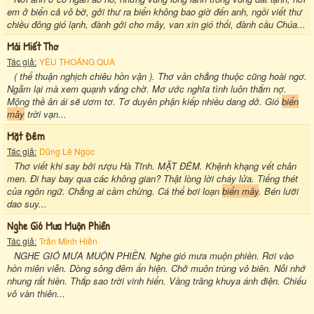
em ở biển cả vô bờ, gởi thư ra biển không bao giờ đến anh, ngồi viết thư
chiều đông gió lạnh, đành gởi cho mây, van xin gió thổi, đành cầu Chúa...
Mải Miết Thơ
Tác giả:
YÊU THOÁNG QUA
( thể thuận nghịch chiêu hồn vận ). Thơ vần chẳng thuộc cũng hoài ngơ.
Ngẫm lại mà xem quạnh vắng chờ. Mơ ước nghĩa tình luôn thắm nợ.
Mộng thề ân ái sẽ ươm tơ. Tơ duyên phận kiếp nhiều dang dở. Gió
biển
mây
trời vạn...
Mặt Đêm
Tác giả:
Dũng Lê Ngọc
Thơ viết khi say bởi rượu Hà Tĩnh. MẶT ĐÊM. Khệnh khạng vết chân
men. Đi hay bay qua các không gian? Thật lòng lời cháy lửa. Tiếng thét
của ngôn ngữ. Chẳng ai cầm chừng. Cá thể bơi loạn
biển mây
. Bén lưỡi
dao suy...
Nghe Gió Mưa Muộn Phiền
Tác giả:
Trần Minh Hiền
NGHE GIÓ MƯA MUỘN PHIỀN. Nghe gió mưa muộn phiền. Rơi vào
hồn miên viễn. Dòng sông đêm ẩn hiện. Chở muôn trùng vô biên. Nỗi nhớ
nhung rất hiền. Thắp sao trời vinh hiển. Vầng trăng khuya ánh điện. Chiếu
vô vàn thiên...