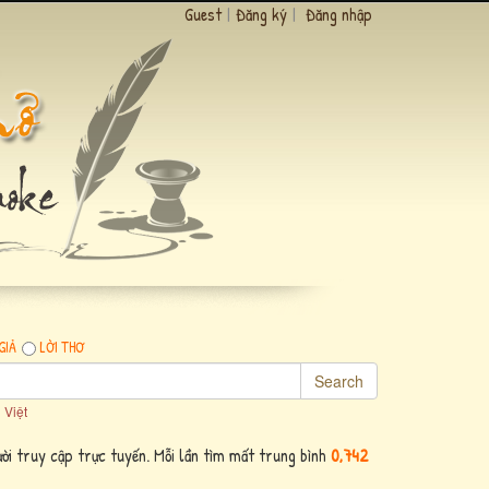
Guest
|
Đăng ký
|
Đăng nhập
GIẢ
LỜI THƠ
Search
 Việt
ời truy cập trực tuyến. Mỗi lần tìm mất trung bình
0,742