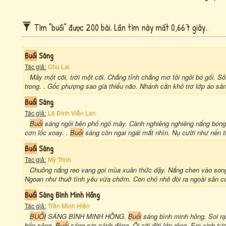
Tìm "buồi" được 200 bài. Lần tìm này mất 0,667 giây.
Buổi
Sáng
Tác giả:
Chu Lai
Mây một cõi, trời một cõi. Chẳng tỉnh chẳng mơ tôi ngồi bó gối. S
trong. . Gốc phượng sao già thiểu não. Nhánh cằn khô trơ lớp áo sần
Buổi
Sáng
Tác giả:
Lê Đình Viễn Lan
Buổi
sáng ngồi bên phố ngó mây. Cành nghiêng nghiêng nắng bóng r
cơn lốc xoay. .
Buổi
sáng còn ngai ngái mắt nhìn. Nụ cười như nến th
Buổi
Sáng
Tác giả:
Mỹ Trinh
Chuông nắng reo vang gọi mùa xuân thức dậy. Nắng chen vào son
Ngoan như thuở tình yêu vừa chớm. Con chó nhỏ đòi ra ngoài sân cỏ
Buổi
Sáng Bình Minh Hồng
Tác giả:
Trần Minh Hiền
BUỔI
SÁNG BÌNH MINH HỒNG.
Buổi
sáng bình minh hồng. Soi rạ
bến sông.
Buổi
sáng rực cánh đồng. Ôi cõi đời lớn rộng. Em xinh t