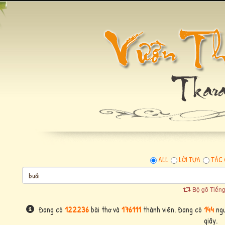
ALL
LỜI TỰA
TÁC 
Bộ gõ Tiếng
Đang có
122236
bài thơ và
176111
thành viên. Đang có
144
ngư
giây.