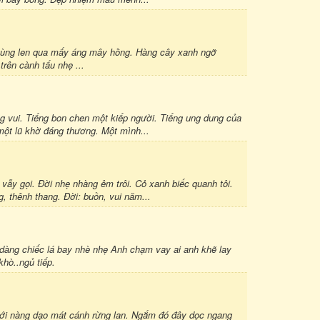
ng len qua mấy áng mây hồng. Hàng cây xanh ngỡ
rên cành tấu nhẹ ...
ng vui. Tiếng bon chen một kiếp người. Tiếng ung dung của
một lũ khờ đáng thương. Một mình...
ẫy gọi. Đời nhẹ nhàng êm trôi. Cỏ xanh biếc quanh tôi.
, thênh thang. Đời: buồn, vui năm...
u dàng chiếc lá bay nhè nhẹ Anh chạm vay ai anh khẽ lay
khò..ngủ tiếp.
ới nàng dạo mát cánh rừng lan. Ngắm đó đây dọc ngang