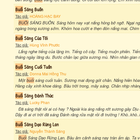
Buổi
Sáng Buồn
Tác giả:
HOÀNG HẠC BAY
BUÔI
SÁNG BUỒN. Sáng hôm nay vạt nắng hồng bở ngỡ. Ngại ngù
ngàng trong sương sớm. Khóm hoa cười e thẹn đón nắng mai. Chim t
Buổi
Sáng Của Tôi
Tác giả:
Hùng Vĩnh Phước
Lắng nghe tiếng của lặng im. Tiếng cỏ cây. Tiếng muộn phiền. Tiế
tháng ngày lãng du. Bước chân lạc giữa sương mù. Nhìn nhân gian 
Buổi
Sáng Cuối Tuần
Tác giả:
Donna Mai Hồng Thu
Một
buổi
sáng cuối tuần. Sương mai đọng gót chân. Nắng hiền hòa v
Hàng cây xinh khoe dáng. Bầu trời trong, mây sáng. Chân nhịp nhàng
Buổi
Sáng Đánh Thức
Tác giả:
Lucky Phan
Đã sáng thật rồi ai có hay ? Ngoài kia áng nắng rớt sương gầy Dị
Dậy đi ai ơi trời đã sáng Đánh răng rửa mặt rồi đi trường ! Khò..khò..
Buổi
Sáng Dạo Rừng Lan
Tác giả:
Nguyễn Thành Sáng
Buổi
Sáng Dạo Rừng Lan. Bầu âm cảnh sáng nay tràn ấm áp. Ta v