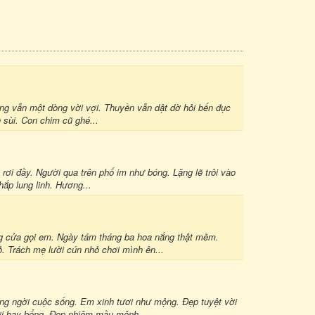
ông vẫn một dòng vời vợi. Thuyền vẫn dật dờ hỏi bến đục
 sùi. Con chim cũ ghé...
ơi đầy. Người qua trên phố im như bóng. Lặng lẽ trôi vào
ắp lung linh. Hương...
g cửa gọi em. Ngày tám tháng ba hoa nắng thật mềm.
. Trách mẹ lười cún nhỏ chơi mình ên...
ng ngời cuộc sống. Em xinh tươi như mộng. Đẹp tuyệt vời
ươi bay bổng. Đẹp nhiệm mầu mênh...