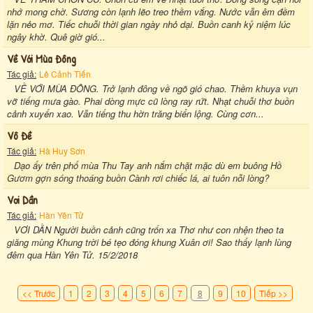
nhớ mong chờ. Sương còn lạnh lẽo treo thềm vắng. Nước vẫn êm đềm
lặn nẻo mơ. Tiếc chuỗi thời gian ngày nhỏ dại. Buồn canh kỷ niệm lúc
ngây khờ. Quê giờ gió...
Về Với Mùa Đông
Tác giả:
Lê Cảnh Tiến
VỀ VỚI MÙA ĐÔNG. Trở lạnh đông về ngõ gió chao. Thềm khuya vụn
vỡ tiếng mưa gào. Phai dòng mực cũ lòng ray rứt. Nhạt chuỗi thơ buồn
cảnh xuyến xao. Vẫn tiếng thu hờn trăng biển lộng. Cùng cơn...
Vô Đề
Tác giả:
Hà Huy Sơn
Dạo ấy trên phố mùa Thu Tay anh nắm chặt mặc dù em buông Hồ
Gươm gợn sóng thoáng buồn Cành rơi chiếc lá, ai tuôn nỗi lòng?
Vơi Dần
Tác giả:
Hàn Yên Tử
VƠI DẦN Người buồn cảnh cũng trốn xa Thơ như con nhện theo ta
giăng mùng Khung trời bé tẹo đóng khung Xuân ơi! Sao thấy lạnh lùng
đêm qua Hàn Yên Tử. 15/2/2018
<< Trước
1
2
3
4
5
6
7
8
9
10
Tiếp >>