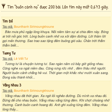
Tìm "buồn cảnh nọ" được 200 bài. Lần tìm này mất 0,673 giây.
Tim Đổ
Tác giả:
Bounthanh Sirimoungkhoune
Bão mưa phủ ngập lòng khuya. Nỗi niềm tâm sự ai chia đêm này. Bóng
ai trôi nổi góc trời. Lòng buồn canh nhớ xa xôi dặm đường. Lời thầm lời
gọi mến thương. Sao trao sao tặng đêm buông gió sầu. Chân trời thẳm
thẳm biết...
Tương Tư
Tác giả:
Lê Viết Tư
Tương tư là chuyện tương tư. Sao ngàn năm cũ bây giờ giống nhau.
Cũng nghe xa ngái niềm đau. Cũng rưng rức nhớ , đêm thâu nhớ người.
Người buồn cảnh chẳng hề vui. Thời gian một khắc như mười xuân sang.
Đong sầu thành khối...
Vắng Nhau 3
Tác giả:
Bounthanh Sirimoungkhoune
Vắng nhau đã thời gian. Xa ngõ lối nghẻo đường. Dù mình xa nhau đó.
Đừng để cho nhau buồn. Vắng nhau vắng từng đêm. Khi chợt choàng nhớ
thương. Canh buồn canh hoang đó. Anh ghi xuống từng đêm. Vắng nhau
lòng thấy...