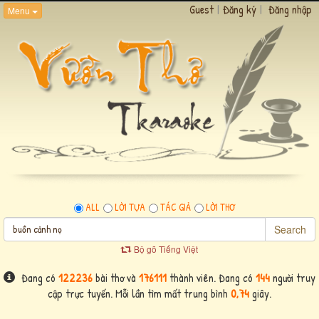
Guest
|
Đăng ký
|
Đăng nhập
Menu
ALL
LỜI TỰA
TÁC GIẢ
LỜI THƠ
Search
Bộ gõ Tiếng Việt
Đang có
122236
bài thơ và
176111
thành viên. Đang có
144
người truy
cập trực tuyến. Mỗi lần tìm mất trung bình
0,74
giây.