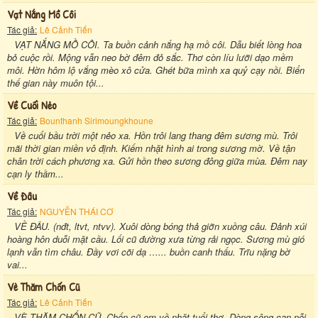
Vạt Nắng Mồ Côi
Tác giả:
Lê Cảnh Tiến
VẠT NẮNG MỒ CÔI. Ta buồn cảnh nắng hạ mồ côi. Dẫu biết lòng hoa
bỏ cuộc rồi. Mộng vẫn neo bờ đêm đỏ sắc. Thơ còn líu lưỡi dạo mềm
môi. Hờn hôm lộ vắng mèo xô cửa. Ghét bữa mình xa quỷ cạy nồi. Biển
thế gian này muôn tội...
Về Cuối Nẻo
Tác giả:
Bounthanh Sirimoungkhoune
Về cuối bầu trời một nẻo xa. Hồn trôi lang thang đêm sương mù. Trôi
mãi thời gian miền vô định. Kiếm nhặt hình ai trong sương mờ. Về tận
chân trời cách phương xa. Gửi hồn theo sương đông giữa mùa. Đêm nay
cạn ly thầm...
Về Đâu
Tác giả:
NGUYỄN THÁI CƠ
VỀ ĐÂU. (nđt, ltvt, ntvv). Xuôi dòng bóng thả giỡn xuồng câu. Đảnh xúi
hoàng hôn duỗi mặt cầu. Lối cũ đường xưa từng rải ngọc. Sương mù gió
lạnh vẫn tìm châu. Đầy vơi cõi dạ …... buồn canh thấu. Trĩu nặng bờ
vai...
Vè Thăm Chốn Cũ
Tác giả:
Lê Cảnh Tiến
VÈ THĂM CHỐN CŨ. Chốn cũ em về nhặt tuổi thơ. Dòng sông cạn nỗi