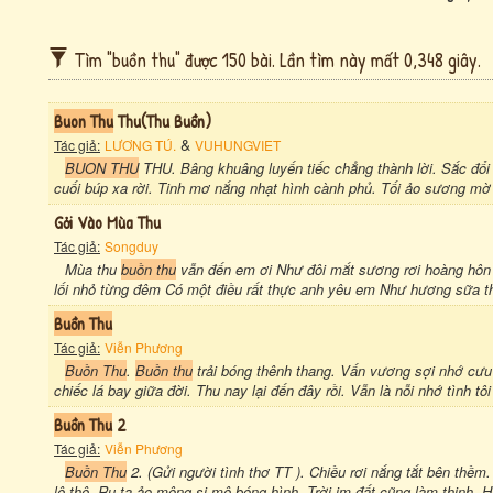
Tìm "buồn thu" được 150 bài. Lần tìm này mất 0,348 giây.
Buon Thu
Thu(thu Buồn)
&
Tác giả:
LƯƠNG TÚ.
VUHUNGVIET
BUON THU
THU. Bâng khuâng luyến tiếc chẳng thành lời. Sắc đổi q
cuối búp xa rời. Tinh mơ nắng nhạt hình cành phủ. Tối ảo sương mờ
Gởi Vào Mùa Thu
Tác giả:
Songduy
Mùa thu
buồn thu
vẫn đến em ơi Như đôi mắt sương rơi hoàng hôn 
lối nhỏ từng đêm Có một điều rất thực anh yêu em Như hương sữa t
Buồn Thu
Tác giả:
Viễn Phương
Buồn Thu
.
Buồn thu
trải bóng thênh thang. Vấn vương sợi nhớ cưu 
chiếc lá bay giữa đời. Thu nay lại đến đây rồi. Vẫn là nỗi nhớ tình tô
Buồn Thu
2
Tác giả:
Viễn Phương
Buồn Thu
2. (Gửi người tình thơ TT ). Chiều rơi nắng tắt bên thề
lê thê. Ru ta ảo mộng si mê bóng hình. Trời im đất cũng làm thinh. H