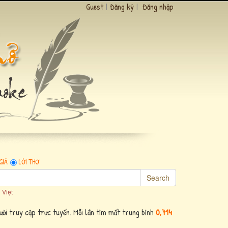
Guest
|
Đăng ký
|
Đăng nhập
GIẢ
LỜI THƠ
Search
 Việt
ời truy cập trực tuyến. Mỗi lần tìm mất trung bình
0,714