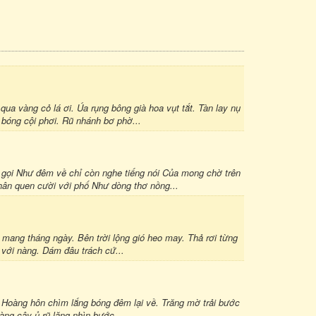
ua vàng cỏ lá ơi. Úa rụng bông già hoa vụt tắt. Tàn lay nụ
 bóng cội phơi. Rũ nhánh bơ phờ...
gọi Như đêm về chỉ còn nghe tiếng nói Của mong chờ trên
hân quen cười với phố Như dòng thơ nồng...
mang tháng ngày. Bên trời lộng gió heo may. Thả rơi từng
i với nàng. Dám đâu trách cứ...
m. Hoàng hôn chìm lắng bóng đêm lại về. Trăng mờ trải bước
àng cây ủ rũ lặng nhìn bước...