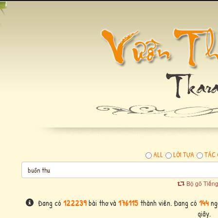
ALL
LỜI TỰA
TÁC 
Bộ gõ Tiếng
Đang có
122239
bài thơ và
176115
thành viên. Đang có
144
ngư
giây.