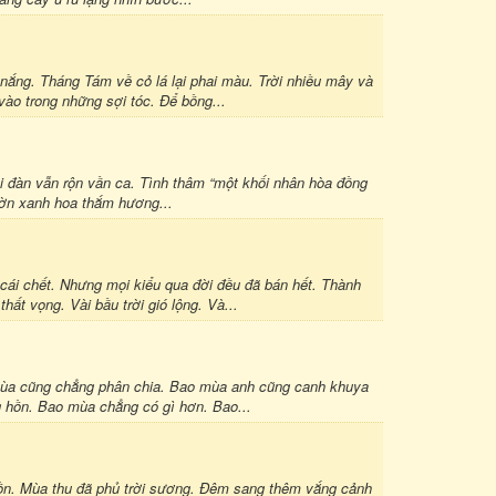
g. Tháng Tám về cỏ lá lại phai màu. Trời nhiều mây và
ào trong những sợi tóc. Để bồng...
hi đàn vẫn rộn vần ca. Tình thâm “một khối nhân hòa đồng
Vườn xanh hoa thắm hương...
cái chết. Nhưng mọi kiểu qua đời đều đã bán hết. Thành
hất vọng. Vài bầu trời gió lộng. Và...
 mùa cũng chẳng phân chia. Bao mùa anh cũng canh khuya
 hồn. Bao mùa chẳng có gì hơn. Bao...
ồn. Mùa thu đã phủ trời sương. Đêm sang thêm vắng cảnh