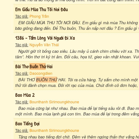
Em Giấu Mùa Thu Tôi Nơi Đâu
Tác giả:
Phong Trần
EM GIẤU MÙA THU TÔI NƠI ĐÂU. Em giấu gì mà mùa Thu không nắn
bão giông đang đến. Để Thu buồn, Thu ẩn nấp nơi đâu ? Em giấu gì v
1386 - Tấm Lòng Với Người Đi Xa
Tác giả:
Nguyễn Văn Thái
Người giờ tít bổng cao siêu. Lầu mây ủ cánh chim chiều vời xa. T
tâm”. Hồn thơ tri kỷ tri âm. Đối câu, họa tứ, gieo vần nhặt khoan. 
Bài Thơ
Buồn Thứ
Hai
Tác giả:
Daocongdien
BÀI THƠ
BUỒN THỨ
HAI. Tôi ra cửa hàng. Tự sắm cho mình một 
thử tôi đành chọn mua. Đôi rời rạc của mùa. Chút đỉnh cô đơn hoặc, t
Bao Mùa 2
Tác giả:
Bounthanh Sirimoungkhoune
Bao mùa cũng lại như nhau. Bao mùa để lại tiếng sầu rồi đi. Bao
một mình. Bao mùa lạnh giá con tim. Bao mùa để lại trong đêm vắng
Bao Tiếng Đợi
Tác giả:
Bounthanh Sirimoungkhoune
Tặng nhau bao tiếng đợi chờ. Đêm về thêm ngóng thẩn thơ vắng h