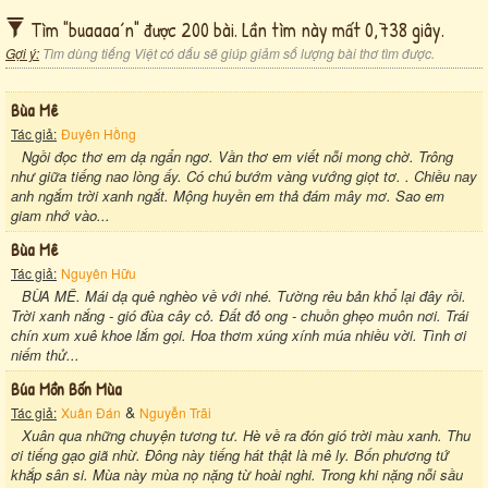
Tìm "buaaaa´n" được 200 bài. Lần tìm này mất 0,738 giây.
Gợi ý:
Tìm dùng tiếng Việt có dấu sẽ giúp giảm số lượng bài thơ tìm được.
Bùa Mê
Tác giả:
Đuyên Hồng
Ngồi đọc thơ em dạ ngẩn ngơ. Vần thơ em viết nỗi mong chờ. Trông
như giữa tiếng nao lòng ấy. Có chú bướm vàng vướng giọt tơ. . Chiều nay
anh ngắm trời xanh ngắt. Mộng huyền em thả đám mây mơ. Sao em
giam nhớ vào...
Bùa Mê
Tác giả:
Nguyên Hữu
BÙA MÊ. Mái dạ quê nghèo về với nhé. Tường rêu bản khổ lại đây rồi.
Trời xanh nắng - gió đùa cây cỏ. Đất đỏ ong - chuồn ghẹo muôn nơi. Trái
chín xum xuê khoe lắm gọi. Hoa thơm xúng xính múa nhiều vời. Tình ơi
niếm thử...
Búa Mồn Bốn Mùa
&
Tác giả:
Xuân Đán
Nguyễn Trãi
Xuân qua những chuyện tương tư. Hè về ra đón gió trời màu xanh. Thu
ơi tiếng gạo giã nhừ. Đông này tiếng hát thật là mê ly. Bốn phương tứ
khắp sân si. Mùa này mùa nọ nặng từ hoài nghi. Trong khi nặng nỗi sầu