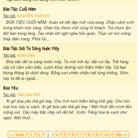
Bữa Tiệc Cuối Năm
Tác giả:
NGUYỄN THÁI CƠ
BỮA TIỆC CUỐI NĂM. Xuân về tiết đẹp mới vừa sang. Chậu cảnh xinh
trưng khóm trúc vàng. Chén tửu thơm chờ cùng lữ khách. Trà chum ấm
đợi bạn trong làng. Tao nhân bỡ ngỡ nghe hồn quán. Thục nữ mơ màng
thấy điện trang. Phút tủi...
Bữa Tiệc Đôi Ta Sáng Nước Mây
Tác giả:
Xuân Diệu
Bữa tiệc đôi ta sáng nước mây. Ta mời trời dự, đất vui lây. Trải hàng
cây cỏ xăm xăm biếc. Lượn khúc đường non thắm thắm hây. Cá bạc
thung thăng lội dưới dòng. Bỗng con chiền chiện hát từng không. Sớm
nay ta đã ra ngoài...
Bùa Yêu
Tác giả:
Trần Đức Phổ
Ai gỡ bùa yêu thả gió bay. Cho tình tươi thắm bỗng khô gầy. Cho hồn
mai trúc sầu ly cách. Ai gỡ bùa yêu thả gió bay ! Một thuở đôi mình lắm
mộng mơ. Cầu mây bắc nhịp nối đôi bờ. Vườn Trăng hoa lá xanh như
ngọc. Một thuở...
<< Trước
1
2
3
4
5
6
7
8
9
10
Tiếp >>