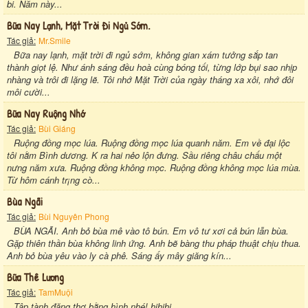
bi. Năm này...
Bữa Nay Lạnh, Mặt Trời Đi Ngủ Sớm.
Tác giả:
Mr.Smile
Bữa nay lạnh, mặt trời đi ngủ sớm, không gian xám tưởng sắp tan
thành giọt lệ. Như ánh sáng đều hoà cùng bóng tối, từng lớp bụi sao nhịp
nhàng và trôi đi lặng lẽ. Tôi nhớ Mặt Trời của ngày tháng xa xôi, nhớ đôi
môi cười...
Bữa Nay Ruộng Nhớ
Tác giả:
Bùi Giáng
Ruộng đồng mọc lúa. Ruộng đồng mọc lúa quanh năm. Em về đại lộc
tôi nằm Bình dương. K ra hai nẻo lộn đưng. Sầu riêng châu chấu một
nưng năm xưa. Ruộng đồng không mọc. Ruộng đồng không mọc lúa mùa.
Từ hôm cánh tr¡ng cò...
Bùa Ngãi
Tác giả:
Bùi Nguyên Phong
BÙA NGÃI. Anh bỏ bùa mê vào tô bún. Em vô tư xơi cả bún lẫn bùa.
Gặp thiên thần bùa không linh ứng. Anh bẽ bàng thu pháp thuật chịu thua.
Anh bỏ bùa yêu vào ly cà phê. Sáng ấy mây giăng kín...
Bữa Thê Lương
Tác giả:
TamMuội
Tập tành đăng thơ bằng hình nhé! hihihi...