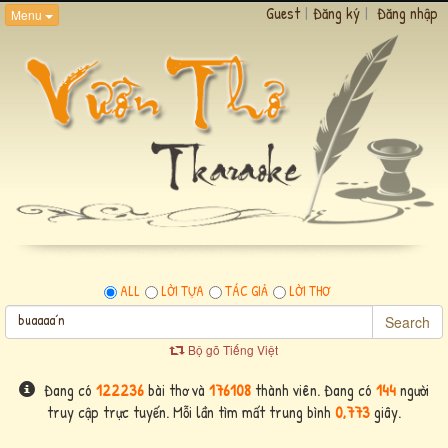
Guest
|
Đăng ký
|
Đăng nhập
Menu
ALL
LỜI TỰA
TÁC GIẢ
LỜI THƠ
Search
Bộ gõ Tiếng Việt
Đang có
122236
bài thơ và
176108
thành viên. Đang có
144
người
truy cập trực tuyến. Mỗi lần tìm mất trung bình
0,773
giây.