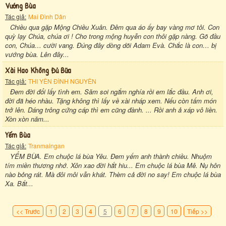
Vướng Bùa
Tác giả:
Mai Đình Dân
Chiều qua gặp Mộng Chiều Xuân. Đêm qua áo ấy bay vàng mơ tôi. Con
quỳ lạy Chúa, chúa ơi ! Cho trong mộng huyễn con thôi gặp nàng. Gõ đầu
con, Chúa… cười vang. Đúng đây dòng dõi Adam Evà. Chắc là con… bị
vướng bùa. Lên đây...
Xài Hao Không Đủ Bữa
Tác giả:
THI YÊN ĐÌNH NGUYÊN
Đem đời đổi lấy tình em. Săm soi ngắm nghía rồi em lắc đầu. Anh ơi,
đời đã héo nhàu. Tặng không thì lấy về xài nháp xem. Nếu còn tấm món
trở lên. Dáng trông cứng cáp thì em cũng đành. ... Rồi anh ả xáp vô liền.
Xòn xòn năm...
Yếm Bùa
Tác giả:
Tranmaingan
YỂM BÙA. Em chuộc lá bùa Yêu. Đem yếm anh thành chiều. Nhuộm
tím miền thương nhớ. Xôn xao đời hắt hiu... Em chuộc lá bùa Mê. Nụ hôn
nào bỏng rát. Mà đôi môi vẫn khát. Thèm cả đời no say! Em chuộc lá bùa
Xa. Bắt...
<< Trước
1
2
3
4
5
6
7
8
9
10
Tiếp >>