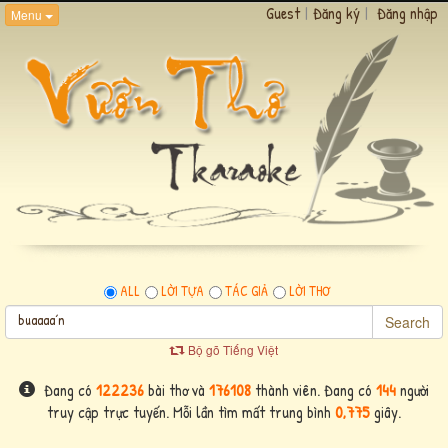
Guest
|
Đăng ký
|
Đăng nhập
Menu
ALL
LỜI TỰA
TÁC GIẢ
LỜI THƠ
Search
Bộ gõ Tiếng Việt
Đang có
122236
bài thơ và
176108
thành viên. Đang có
144
người
truy cập trực tuyến. Mỗi lần tìm mất trung bình
0,775
giây.