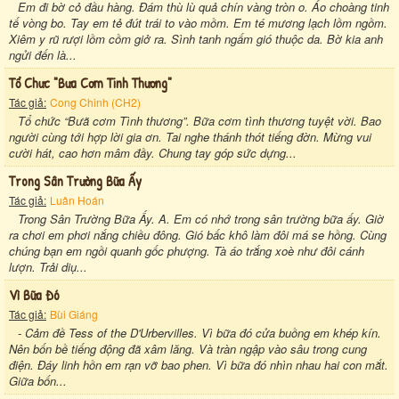
Em đi bờ cỏ đầu hàng. Đám thù lù quả chín vàng tròn o. Áo choàng tinh
tế vòng bo. Tay em tẻ đút trái to vào mồm. Em té mương lạch lồm ngồm.
Xiêm y rũ rượi lồm cồm giở ra. Sình tanh ngấm gió thuộc da. Bờ kia anh
ngửi đến là...
Tổ Chưc "bưa Cơm Tinh Thương"
Tác giả:
Cong Chinh (CH2)
Tổ chức “Bưã cơm Tình thương”. Bữa cơm tình thương tuyệt vời. Bao
người cùng tới hợp lời gia ơn. Tai nghe thánh thót tiếng đờn. Mừng vui
cười hát, cao hơn mâm đầy. Chung tay góp sức dựng...
Trong Sân Trường Bữa Ấy
Tác giả:
Luân Hoán
Trong Sân Trường Bữa Ấy. A. Em có nhớ trong sân trường bữa ấy. Giờ
ra chơi em phơi nắng chiều đông. Gió bấc khô làm đôi má se hồng. Cùng
chúng bạn em ngồi quanh gốc phượng. Tà áo trắng xoè như đôi cánh
lượn. Trải diụ...
Vì Bữa Đó
Tác giả:
Bùi Giáng
- Cảm đề Tess of the D'Urbervilles. Vì bữa đó cửa buồng em khép kín.
Nên bốn bề tiếng động đã xâm lăng. Và tràn ngập vào sâu trong cung
điện. Đáy linh hồn em rạn vỡ bao phen. Vì bữa đó nhìn nhau hai con mắt.
Giữa bốn...