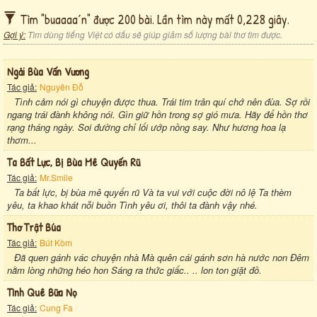
Tìm "buaaaa´n" được 200 bài. Lần tìm này mất 0,228 giây.
Gợi ý:
Tìm dùng tiếng Việt có dấu sẽ giúp giảm số lượng bài thơ tìm được.
Ngải Bùa Vấn Vương
Tác giả:
Nguyên Đỗ
Tình cảm nói gì chuyện được thua. Trái tim trân quí chớ nên đùa. Sợ rồi
ngang trái đành không nói. Gìn giữ hồn trong sợ gió mưa. Hãy để hồn thơ
rạng tháng ngày. Soi đường chỉ lối ướp nồng say. Như hương hoa lạ
thơm...
Ta Bất Lực, Bị Bùa Mê Quyến Rũ
Tác giả:
Mr.Smile
Ta bất lực, bị bùa mê quyến rũ Và ta vui với cuộc đời nô lệ Ta thèm
yêu, ta khao khát nỗi buồn Tình yêu ơi, thôi ta đành vậy nhé.
Thơ Trật Búa
Tác giả:
Bút Kòm
Đã quen gánh vác chuyện nhà Mà quên cái gánh sơn hà nước non Đêm
nằm lòng những héo hon Sáng ra thức giấc.. .. lon ton giặt đồ.
Tình Quê Bữa Nọ
Tác giả:
Cung Fa