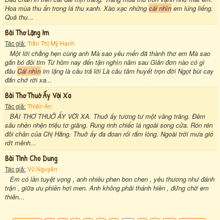
Hoa mùa thu ẩn trong lá thu xanh. Xào xạc những
cái nhìn
em lúng liếng.
Quả thu...
Bài Thơ Lặng Im
Tác giả:
Trần Thị Mỹ Hạnh
Một lời chẳng hẹn cùng anh Mà sao yêu mến đã thành thơ em Mà sao
gắn bó đôi tim Từ hôm nay đến tận nghìn năm sau Giản đơn nào có gì
đâu
Cái nhìn
im lặng là câu trả lời Là câu tâm huyết trọn đời Ngọt bùi cay
đắn chớ rời xa...
Bài Thơ Thuở Ấy Vời Xa
Tác giả:
Thiên Ân
BÀI THƠ THUỞ ẤY VỜI XA. Thuở ấy tương tư một vầng trăng. Đêm
sâu nhền nhện triệu tơ giăng. Rung rinh chiếc lá ngoài song cửa. Rón rén
đôi chân của Chị Hằng. Thuở ấy đa đoan rối rắm lòng. Ngoài trời mưa gió
rớt mênh...
Bài Tình Cho Dung
Tác giả:
Vũ Nguyên
Em có lần tuyệt vọng , anh nhiều phen bon chen , yêu thương như đánh
trận , giữa ưu phiền hơi men. Anh không phải thánh hiền , đứng chờ em
thiên...