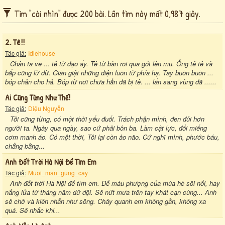
Tìm "cái nhìn" được 200 bài. Lần tìm này mất 0,987 giây.
2. Tê!!
Tác giả:
Idlehouse
Chân ta về ... tê từ dạo ấy. Tê từ bàn rồi qua gót lên mu. Ống tê tê và
bắp cũng lừ đừ. Giần giật những điện luồn từ phía hạ. Tay buồn buồn ...
bóp chân cho hả. Bóp từ nơi chưa hẳn đã bị tê. ... lấn sang vùng đã ......
Ai Cũng Từng Như Thế!
Tác giả:
Diệu Nguyễn
Tôi cũng từng, có một thời yếu đuối. Trách phận mình, đen đủi hơn
người ta. Ngày qua ngày, sao cứ phải bôn ba. Làm cật lực, đổi miếng
cơm manh áo. Có một thời, Tôi lại còn ảo não. Cứ nghĩ mình, phước báu,
chẳng bằng...
Anh Đốt Trời Hà Nội Để Tìm Em
Tác giả:
Muoi_man_gung_cay
Anh đốt trời Hà Nội để tìm em. Để máu phượng của mùa hè sôi nổi, hay
nắng lửa từ tháng năm dữ dội. Sẽ nứt mưa trên tay khát cạn cùng... Anh
sẽ chờ và kiên nhẫn như sông. Chảy quanh em không gần, không xa
quá. Sẽ nhắc khi...