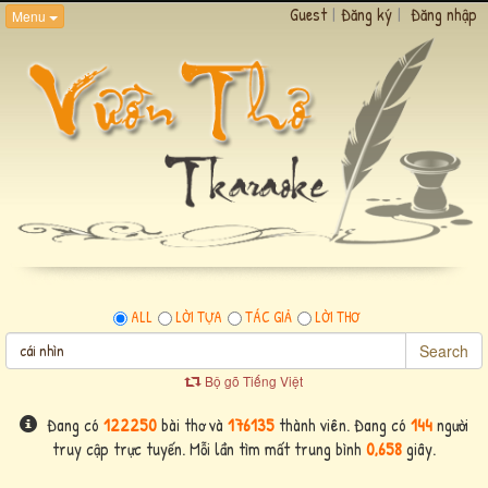
Guest
|
Đăng ký
|
Đăng nhập
Menu
ALL
LỜI TỰA
TÁC GIẢ
LỜI THƠ
Search
Bộ gõ Tiếng Việt
Đang có
122250
bài thơ và
176135
thành viên. Đang có
144
người
truy cập trực tuyến. Mỗi lần tìm mất trung bình
0,658
giây.