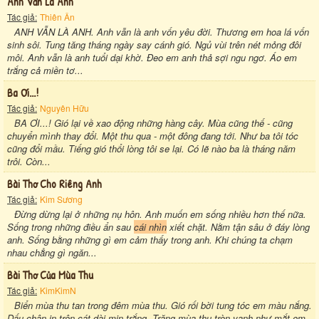
Anh Vẫn Là Anh
Tác giả:
Thiên Ân
ANH VẪN LÀ ANH. Anh vẫn là anh vốn yêu đời. Thương em hoa lá vốn
sinh sôi. Tung tăng tháng ngày say cánh gió. Ngủ vùi trên nét mỏng đôi
môi. Anh vẫn là anh tuổi dại khờ. Đeo em anh thả sợi ngu ngơ. Áo em
trắng cả miền tơ...
Ba Ơi...!
Tác giả:
Nguyên Hữu
BA ƠI...! Gió lại về xao động những hàng cây. Mùa cũng thế - cũng
chuyển mình thay đổi. Một thu qua - một đông đang tới. Như ba tôi tóc
cũng đổi mầu. Tiếng gió thổi lòng tôi se lại. Có lẽ nào ba là tháng năm
trôi. Còn...
Bài Thơ Cho Riêng Anh
Tác giả:
Kim Sương
Đừng dừng lại ở những nụ hôn. Anh muốn em sống nhiều hơn thế nữa.
Sống trong những điều ẩn sau
cái nhìn
xiết chặt. Nằm tận sâu ở đáy lòng
anh. Sống bằng những gì em cảm thấy trong anh. Khi chúng ta chạm
nhau chẳng gì ngăn...
Bài Thơ Của Mùa Thu
Tác giả:
KimKimN
Biển mùa thu tan trong đêm mùa thu. Gió rối bời tung tóc em màu nắng.
Dấu chân in trên cát dài mịn trắng. Trăng mùa thu tròn vạnh như mắt em.