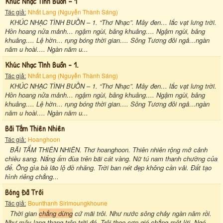
Khúc Nhạc Tình Buồn – 1
Tác giả:
Nhất Lang (Nguyễn Thành Sáng)
KHÚC NHẠC TÌNH BUỒN – 1. “Thơ Nhạc”. Mây đen… lắc vạt lưng trời.
Hồn hoang nửa mảnh… ngậm ngùi, bâng khuâng…. Ngậm ngùi, bâng
khuâng…. Lệ hờn… rụng bóng thời gian…. Sông Tương đôi ngả…ngàn
năm u hoài…. Ngàn năm u...
Khúc Nhạc Tình Buồn - 1.
Tác giả:
Nhất Lang (Nguyễn Thành Sáng)
KHÚC NHẠC TÌNH BUỒN – 1. “Thơ Nhạc”. Mây đen… lắc vạt lưng trời.
Hồn hoang nửa mảnh… ngậm ngùi, bâng khuâng…. Ngậm ngùi, bâng
khuâng…. Lệ hờn… rụng bóng thời gian…. Sông Tương đôi ngả…ngàn
năm u hoài…. Ngàn năm u...
Bãi Tắm Thiên Nhiên
Tác giả:
Hoanghoon
BÃI TẮM THIÊN NHIÊN. Thơ hoanghoon. Thiên nhiên rộng mở cảnh
chiều sang. Nắng ấm đùa trên bãi cát vàng. Nữ tú nam thanh chường của
để. Ông gìa bà lão lộ đồ nhăng. Trời ban nét đẹp không cần vải. Đất tạo
hình riêng chẳng...
Bóng Đã Trôi
Tác giả:
Bounthanh Sirimoungkhoune
Thời gian
chẳng dừng
cứ mãi trôi. Như nước sông chảy ngàn năm rồi.
Như mây lang thang trên trời đó. Trôi theo cơn gió chẳng một lời. Ngó