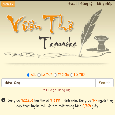
Guest
|
Đăng ký
|
Đăng nhập
Menu
ALL
LỜI TỰA
TÁC GIẢ
LỜI THƠ
Search
Bộ gõ Tiếng Việt
Đang có
122236
bài thơ và
176111
thành viên. Đang có
144
người truy
cập trực tuyến. Mỗi lần tìm mất trung bình
0,764
giây.