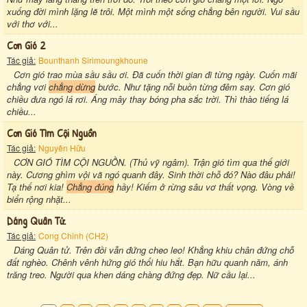
xuống đời mình lặng lẽ trôi. Một mình một sống chẳng bên người. Vui sầu
với thơ với...
Cơn Gió 2
Tác giả:
Bounthanh Sirimoungkhoune
Cơn gió trao mùa sầu sầu ơi. Đã cuốn thời gian đi từng ngày. Cuốn mãi
chẳng vơi
chẳng dừng
bước. Như tặng nỗi buồn từng đêm say. Cơn gió
chiều đưa ngó lá rơi. Áng mây thay bóng pha sắc trời. Thì thào tiếng lá
chiều...
Cơn Gió Tìm Cội Nguồn
Tác giả:
Nguyên Hữu
CƠN GIÓ TÌM CỘI NGUỒN. (Thủ vỹ ngâm). Trận gió tìm qua thế giới
này. Cương ghìm vội vã ngó quanh đây. Sinh thời chỗ đó? Nào đâu phải!
Tạ thế nơi kia!
Chẳng đúng
hầy! Kiếm ở rừng sâu vơ thất vọng. Vòng về
biển rộng nhặt...
Dáng Quân Tử.
Tác giả:
Cong Chinh (CH2)
Dáng Quân tử. Trên đồi vẫn đứng cheo leo! Khẳng khiu chân đứng chỗ
đất nghèo. Chênh vênh hứng gió thổi hiu hắt. Bạn hữu quanh năm, ánh
trăng treo. Người qua khen dáng chàng đứng đẹp. Nữ cầu lại...