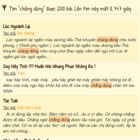
Tìm "chẳng dùng" được 200 bài. Lần tìm này mất 0,747 giây.
Lúc Ngoảnh Lại
Tác giả:
Bùi Giáng
Lúc ngoảnh lại ngắm màu dương liễu Thà khuyên
chàng đừng
chịu tước
phong. ( Chinh phụ ngâm ). Lúc ngoảnh lại ngắm màu dương liễu Thà
khuyên
chàng đừng
chịu rong chơi Bao ngày nằm đất ngủ trời Lúc đi
ngắm gió lúc ngồi ngắm...
Say Hây Tỉnh !!!! Muốn Nói Nhưng Phun Không Ra !
Tác giả:
Tlan
say hây tỉnh, măc mầy , yêu hây ghét kệ mầy ghiền hây không kệ đỉ ,
điếm cũa mầy ngu hây khôn kệ chó đỉ cũa mầy
chẳng đụng
chân tới tao
hihihi
Tức Tưởi
Tác giả:
Đất Văn Lang
Ai ơi đừng lấy nhà thơ. Đêm nằm nó cứ...ầu ơ ví dầu. Có chồng chẳng
được đi đâu. Chẳng ngồi
chẳng đứng
được lâu nửa giờ. Tối ngày cứ phải
nằm chờ. Cứ ra rồi lại vào "bơ" cả người. Nói ra các chị đừng cười. Ấy là
em nói chồng...