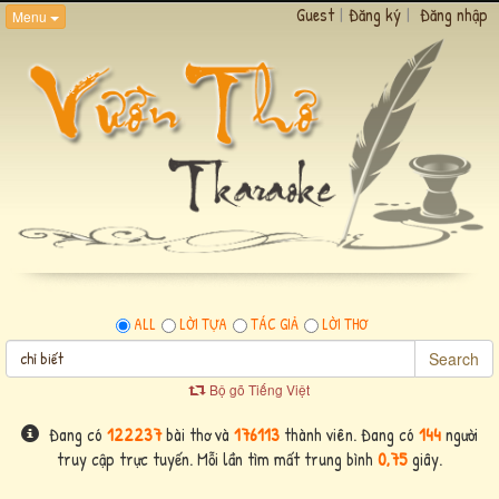
Guest
|
Đăng ký
|
Đăng nhập
Menu
ALL
LỜI TỰA
TÁC GIẢ
LỜI THƠ
Search
Bộ gõ Tiếng Việt
Đang có
122237
bài thơ và
176113
thành viên. Đang có
144
người
truy cập trực tuyến. Mỗi lần tìm mất trung bình
0,75
giây.