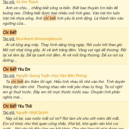
Tác giả:
Vũ Kim Thanh
Anh xin chịu… chẳng biết sông ra biển. Biết bao thuyền tìm bến để
buông neo. Chẳng biết được bao nhiêu mối tình gieo. Vào trái tim luôn
tràn trề nhựa sống. Anh
chỉ biết
tình yêu là sinh động. Là thành tâm vào
ngưỡng cửa...
Chỉ Biết
Tác giả:
Bounthanh Sirimoungkhoune
Ai vẽ từng áng mây. Thay hình dáng từng ngày. Rồi cuốn trôi theo gió.
Mờ mờ nhạt từng giây. Ai vẽ ánh trăng đêm. Vàng vọt ngó dễ thương. Rồi
lại xế rèm ấy. Để lại canh mờ đêm. Ai vẽ mối lòng thương. Để xa nơi xa
đường...
Chỉ Biết
Yêu Em
Tác giả:
Nguyễn Quang Tuyển (Học Viện Biên Phòng)
Ta
chỉ biết
âm thầm lời ngỏ. Hiểu tình nhau lối nhỏ vào thơ. Tình duyên
tháng đợi năm chờ. Thương nhau nên mãi yêu nhau tự lòng. Ta cứ nghĩ
em gì thuở trước. Đây em tôi mực thước trước sau. Chuyện tình phân
nghĩa mai...
Chỉ Biết
Yêu Thôi
Tác giả:
Nguyễn Nhật Quỳnh
Này cô bé, sao nước mắt cứ rơi? Rơi làm chi cho ướt mềm đôi mắt.
Em cứ khóc như thói quen cứng nhắc. Khó bỏ, khó quên nên khó vui
cười... Nói cho tôi điều làm em bật khóc. Cho nhẹ lòng tôi giúp được em