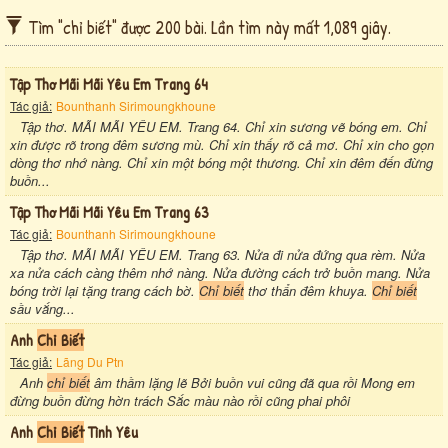
Tìm "chỉ biết" được 200 bài. Lần tìm này mất 1,089 giây.
Tập Thơ Mãi Mãi Yêu Em Trang 64
Tác giả:
Bounthanh Sirimoungkhoune
Tập thơ. MÃI MÃI YÊU EM. Trang 64. Chỉ xin sương vẽ bóng em. Chỉ
xin được rõ trong đêm sương mù. Chỉ xin thấy rõ cả mơ. Chỉ xin cho gọn
dòng thơ nhớ nàng. Chỉ xin một bóng một thương. Chỉ xin đêm đến đừng
buồn...
Tập Thơ Mãi Mãi Yêu Em Trang 63
Tác giả:
Bounthanh Sirimoungkhoune
Tập thơ. MÃI MÃI YÊU EM. Trang 63. Nửa đi nửa đứng qua rèm. Nửa
xa nửa cách càng thêm nhớ nàng. Nửa đường cách trở buồn mang. Nửa
bóng trời lại tặng trang cách bờ.
Chỉ biết
thơ thẩn đêm khuya.
Chỉ biết
sầu vắng...
Anh
Chỉ Biết
Tác giả:
Lãng Du Ptn
Anh
chỉ biết
âm thầm lặng lẽ Bởi buồn vui cũng đã qua rồi Mong em
đừng buồn đừng hờn trách Sắc màu nào rồi cũng phai phôi
Anh
Chỉ Biết
Tình Yêu