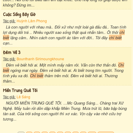
không? Đừng im...
Cuộc Sống Bây Giờ
Tác giả:
Huỳnh Lâm Phong
Là con người với nhau mà.. Đối xử như một loài gà đấu đá.. Toan tính
lợi dụng dối trá .. Nhiều người sao sống thật quá nhẫn tâm.. Ôi thôi
chỉ
biết
lặng câm.. Nhìn cách con người ác tâm với đời.. Tôi đây
chỉ biết
cạn...
Đêm Về 3
Tác giả:
Bounthanh Sirimoungkhoune
Đêm về biết hỏi ai. Một mình mấy năm rồi. Vẫn còn thơ thẩn đó.
Chỉ
biết
ngóng mai ngày. Đêm về biết hỏi ai. Ai biết trong tim người. Trong
tình yêu xa đó.
Chỉ biết
thầm trên môi. Đêm về biết hỏi ai. Thương
thầm...
Miền Trung Quê Tôi
Tác giả:
Lê Sáng
NGƯỜI MIỀN TRUNG QUÊ TÔI. ...Mc Quang Sáng... Chàng trai Xứ
Nghệ. Mấy tuần rồi dồn dập khắp Miền Trung. Mưa trút lũ, bão bập bùng
tàn sát. Của trôi sông con người thì xơ xác. Vịn cậy vào nhờ cứu trợ
tương...