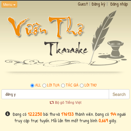
Guest
|
Đăng ký
|
Đăng nhập
Menu
ALL
LỜI TỰA
TÁC GIẢ
LỜI THƠ
Search
Bộ gõ Tiếng Việt
Đang có
122250
bài thơ và
176133
thành viên. Đang có
144
người
truy cập trực tuyến. Mỗi lần tìm mất trung bình
0,669
giây.