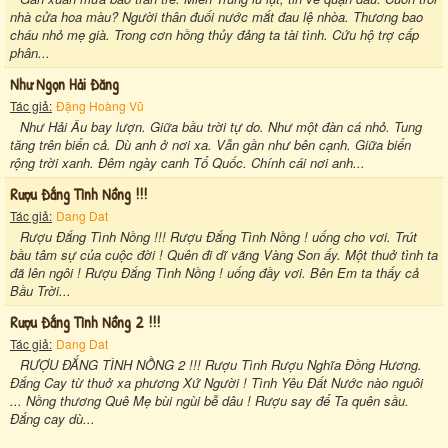
nhà cửa hoa màu? Người thân đuối nước mắt đau lệ nhòa. Thương bao
cháu nhỏ mẹ già. Trong cơn hồng thủy đảng ta tài tình. Cứu hộ trợ cấp
phân...
Như Ngọn Hải Đăng
Tác giả:
Đặng Hoàng Vũ
Như Hải Âu bay lượn. Giữa bầu trời tự do. Như một đàn cá nhỏ. Tung
tăng trên biển cả. Dù anh ở nơi xa. Vẫn gần như bên cạnh. Giữa biển
rộng trời xanh. Đêm ngày canh Tổ Quốc. Chính cái nơi anh...
Rượu Đắng Tình Nồng !!!
Tác giả:
Dang Dat
Rượu Đắng Tình Nồng !!! Rượu Đắng Tình Nồng ! uống cho vơi. Trút
bầu tâm sự của cuộc đời ! Quên đi dĩ vãng Vàng Son ấy. Một thuở tình ta
đã lên ngôi ! Rượu Đắng Tình Nồng ! uống đầy vơi. Bên Em ta thấy cả
Bầu Trời...
Rượu Đắng Tình Nồng 2 !!!
Tác giả:
Dang Dat
RƯỢU ĐẮNG TÌNH NỒNG 2 !!! Rượu Tình Rượu Nghĩa Đồng Hương.
Đắng Cay từ thuở xa phương Xứ Người ! Tình Yêu Đất Nước nào nguôi
... Nồng thương Quê Mẹ bùi ngùi bễ dâu ! Rượu say để Ta quên sầu.
Đắng cay dù...