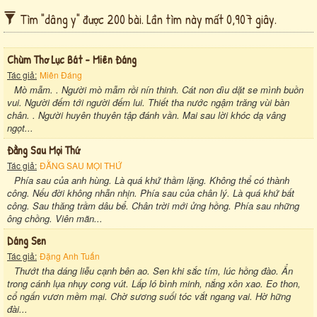
Tìm "dâng y" được 200 bài. Lần tìm này mất 0,907 giây.
Chùm Thơ Lục Bát - Miên Đáng
Tác giả:
Miên Đáng
Mò mẫm. . Người mò mẫm rồi nín thinh. Cát non dìu dặt se mình buồn
vui. Người đếm tới người đếm lui. Thiết tha nước ngậm trăng vùi bàn
chân. . Người huyên thuyên tập đánh vần. Mai sau lời khóc dạ vâng
ngọt...
Đằng Sau Mọi Thứ
Tác giả:
ĐẰNG SAU MỌI THỨ
Phía sau của anh hùng. Là quá khứ thầm lặng. Không thể có thành
công. Nếu đời không nhẫn nhịn. Phía sau của chân lý. Là quá khứ bất
công. Sau thăng trầm dâu bể. Chân trời mới ửng hồng. Phía sau những
ông chồng. Viên mãn...
Dáng Sen
Tác giả:
Đặng Anh Tuấn
Thướt tha dáng liễu cạnh bên ao. Sen khi sắc tím, lúc hồng đào. Ẩn
trong cánh lụa nhụy cong vút. Lấp ló bình minh, nắng xôn xao. Eo thon,
cổ ngấn vươn mềm mại. Chờ sương suối tóc vắt ngang vai. Hờ hững
đài...