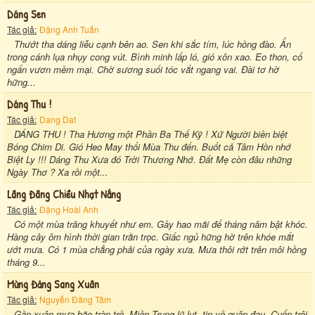
Dáng Sen
Tác giả:
Đặng Anh Tuấn
Thướt tha dáng liễu cạnh bên ao. Sen khi sắc tím, lúc hồng đào. Ẩn
trong cánh lụa nhụy cong vút. Bình minh lấp ló, gió xôn xao. Eo thon, cổ
ngấn vươn mềm mại. Chờ sương suối tóc vắt ngang vai. Đài tơ hờ
hững...
Dáng Thu !
Tác giả:
Dang Dat
DÁNG THU ! Tha Hương một Phần Ba Thế Kỹ ! Xứ Người biền biệt
Bóng Chim Di. Gió Heo May thổi Mùa Thu đến. Buốt cả Tâm Hồn nhớ
Biệt Ly !!! Dáng Thu Xưa đó Trời Thương Nhớ. Đất Mẹ còn đâu những
Ngày Thơ ? Xa rồi một...
Lãng Đãng Chiều Nhạt Nắng
Tác giả:
Đặng Hoài Anh
Có một mùa trăng khuyết như em. Gầy hao mãi để tháng năm bật khóc.
Hàng cây ôm hình thời gian trằn trọc. Giấc ngủ hững hờ trên khóe mắt
ướt mưa. Có 1 mùa chẳng phải của ngày xưa. Mưa thôi rớt trên môi hồng
tháng 9...
Mừng Đảng Sang Xuân
Tác giả:
Nguyễn Đăng Tâm
Gần xuân mưa bão tràn trề. Miền Trung lũ lụt, tin về quặn đau. Cuốn trôi