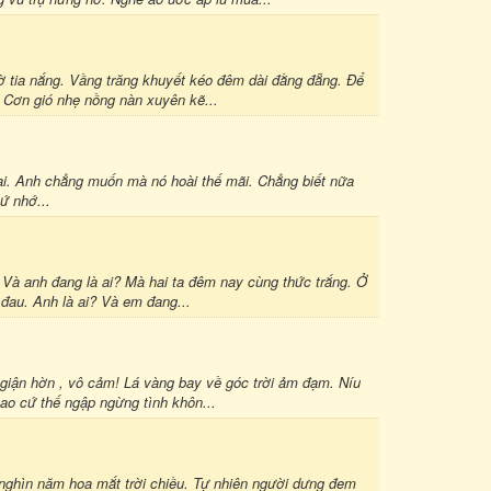
ờ tia nắng. Vầng trăng khuyết kéo đêm dài đằng đẵng. Để
 Cơn gió nhẹ nồng nàn xuyên kẽ...
. Anh chẳng muốn mà nó hoài thế mãi. Chẳng biết nữa
́ nhớ...
 Và anh đang là ai? Mà hai ta đêm nay cùng thức trắng. Ở
đau. Anh là ai? Và em đang...
g giận hờn , vô cảm! Lá vàng bay về góc trời ảm đạm. Níu
o cứ thế ngập ngừng tình khôn...
 nghìn năm hoa mắt trời chiều. Tự nhiên người dưng đem