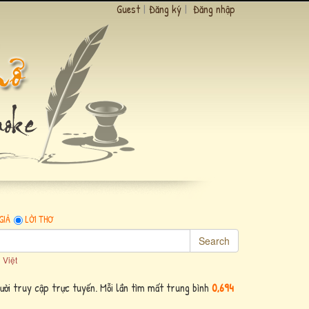
Guest
|
Đăng ký
|
Đăng nhập
GIẢ
LỜI THƠ
Search
 Việt
ời truy cập trực tuyến. Mỗi lần tìm mất trung bình
0,694