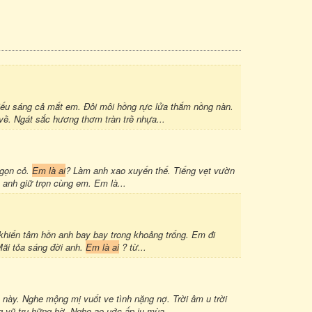
u sáng cả mắt em. Đôi môi hồng rực lửa thắm nồng nàn.
. Ngát sắc hương thơm tràn trề nhựa...
ngọn cỏ.
Em là ai
? Làm anh xao xuyến thế. Tiếng vẹt vườn
 anh giữ trọn cùng em. Em là...
 khiến tâm hồn anh bay bay trong khoảng trống. Em đi
Mãi tỏa sáng đời anh.
Em là ai
? từ...
n này. Nghe mộng mị vuốt ve tình nặng nợ. Trời âm u trời
g vũ trụ hững hờ. Nghe ao uớc ấp iu mùa...