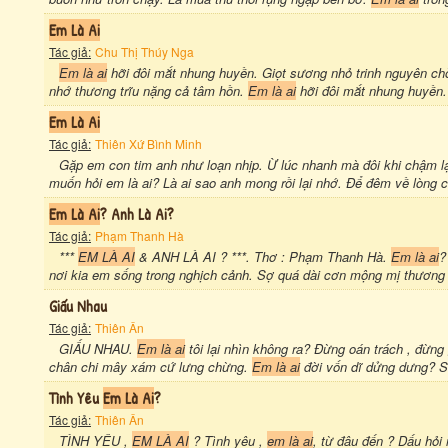
Em Là Ai
Tác giả:
Chu Thị Thúy Nga
Em là ai
hỡi đôi mắt nhung huyền. Giọt sương nhỏ trinh nguyên ch
nhớ thương trĩu nặng cả tâm hồn.
Em là ai
hỡi đôi mắt nhung huyền.
Em Là Ai
Tác giả:
Thiên Xứ Bình Minh
Gặp em con tim anh như loạn nhịp. Ừ lúc nhanh mà đôi khi chậm lại
muốn hỏi em là ai? Là ai sao anh mong rồi lại nhớ. Để đêm về lòng cư
Em Là Ai
? Anh Là Ai?
Tác giả:
Phạm Thanh Hà
***
EM LÀ AI
& ANH LÀ AI ? ***. Thơ : Phạm Thanh Hà.
Em là ai
?
nơi kia em sống trong nghịch cảnh. Sợ quá dài cơn mộng mị thương 
Giấu Nhau
Tác giả:
Thiên Ân
GIẤU NHAU.
Em là ai
tôi lại nhìn không ra? Đừng oán trách , đừn
chân chi mây xám cứ lưng chừng.
Em là ai
đời vốn dĩ dửng dưng? Sa
Tình Yêu
Em Là Ai
?
Tác giả:
Thiên Ân
TÌNH YÊU ,
EM LÀ AI
? Tình yêu ,
em là ai
, từ đâu đến ? Dấu hỏi