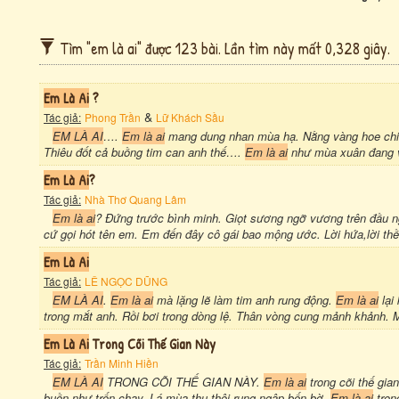
Tìm "em là ai" được 123 bài. Lần tìm này mất 0,328 giây.
Em Là Ai
?
&
Tác giả:
Phong Trần
Lữ Khách Sầu
EM LÀ AI
….
Em là ai
mang dung nhan mùa hạ. Nằng vàng hoe chiế
Thiêu đốt cả buồng tim can anh thế….
Em là ai
như mùa xuân đang về
Em Là Ai
?
Tác giả:
Nhà Thơ Quang Lâm
Em là ai
? Đứng trước bình minh. Giọt sương ngỡ vương trên đầu 
cứ gọi hót tên em. Em đến đây cô gái bao mộng ước. Lời hứa,lời thề
Em Là Ai
Tác giả:
LÊ NGỌC DŨNG
EM LÀ AI
.
Em là ai
mà lặng lẽ làm tim anh rung động.
Em là ai
lại
trong mắt anh. Rồi bơi trong dòng lệ. Thân vòng cung mảnh khảnh. 
Em Là Ai
Trong Cõi Thế Gian Này
Tác giả:
Trần Minh Hiền
EM LÀ AI
TRONG CÕI THẾ GIAN NÀY.
Em là ai
trong cõi thế gia
buồn như trốn chạy. Lá mùa thu thôi rụng ngập bến bờ.
Em là ai
tron