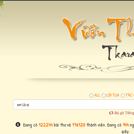
ALL
LỜI TỰA
TÁC 
Bộ gõ Tiếng
Đang có
122244
bài thơ và
176120
thành viên. Đang có
144
ngư
giây.