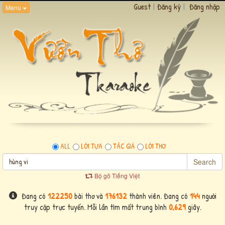
Guest
|
Đăng ký
|
Đăng nhập
Menu
ALL
LỜI TỰA
TÁC GIẢ
LỜI THƠ
Search
Bộ gõ Tiếng Việt
Đang có
122250
bài thơ và
176132
thành viên. Đang có
144
người
truy cập trực tuyến. Mỗi lần tìm mất trung bình
0,629
giây.