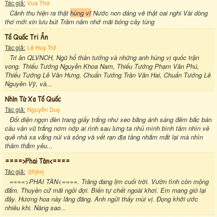
Tác giả:
Vua Thơ
Cảnh thu hiện ra thật
hùng vĩ
Nước non dáng vẻ thật oai nghi Vài dòng
thơ mới xin lưu bút Trăm năm nhớ mãi bóng cây tùng
Tổ Quốc Tri Ân
Tác giả:
Lê Huy Trứ
Tri ân QLVNCH, Ngũ hổ thần tướng và những anh hùng vị quốc trận
vong. Thiếu Tướng Nguyễn Khoa Nam, Thiếu Tướng Phạm Văn Phú,
Thiếu Tướng Lê Văn Hưng, Chuẩn Tướng Trần Văn Hai, Chuẩn Tướng Lê
Nguyên Vỹ, và...
Nhìn Từ Xa Tổ Quốc
Tác giả:
Nguyễn Duy
Ðối diện ngọn đèn trang giấy trắng như xeo bằng ánh sáng đêm bắc bán
cầu vần vũ trắng nơm nớp ai rình sau lưng ta nhủ mình bình tâm nhìn về
quê nhà xa vắng núi và sông và vết rạn địa tầng nhắm mắt lại mà nhìn
thăm thẳm yêu...
====>phai Tàn<====
Tác giả:
;ộhjkvj
====>PHAI TÀN<====. Trăng đang lịm cuối trời. Vườn tình còn mộng
đắm. Thuyền cứ mãi ngồi đợi. Biển tự chết ngoài khơi. Em mang gió lại
đây. Hương hoa này lãng đãng. Anh ngửi thấy mùi vị. Đọng khởi ước
nhiều khi. Nàng sao...