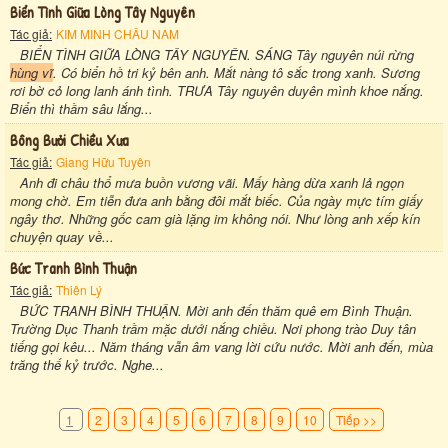
Biển Tình Giữa Lòng Tây Nguyên
Tác giả:
KIM MINH CHÂU NAM
BIỂN TÌNH GIỮA LÒNG TÂY NGUYÊN. SÁNG Tây nguyên núi rừng
hùng vĩ
. Có biển hồ tri kỷ bên anh. Mắt nàng tô sắc trong xanh. Sương
rơi bờ cỏ long lanh ánh tình. TRƯA Tây nguyên duyên mình khoe nắng.
Biển thì thầm sâu lắng...
Bông Bưởi Chiều Xưa
Tác giả:
Giang Hữu Tuyên
Anh đi châu thổ mưa buồn vương vãi. Mấy hàng dừa xanh lả ngọn
mong chờ. Em tiễn đưa anh bằng đôi mắt biếc. Của ngày mực tím giấy
ngây thơ. Những gốc cam già lặng im không nói. Như lòng anh xếp kín
chuyện quay về...
Bức Tranh Bình Thuận
Tác giả:
Thiên Lý
BỨC TRANH BÌNH THUẬN. Mời anh đến thăm quê em Bình Thuận.
Trường Dục Thanh trầm mặc dưới nắng chiều. Nơi phong trào Duy tân
tiếng gọi kêu... Năm tháng vẫn âm vang lời cứu nước. Mời anh đến, mùa
trăng thế kỷ trước. Nghe...
1
2
3
4
5
6
7
8
9
10
Tiếp >>