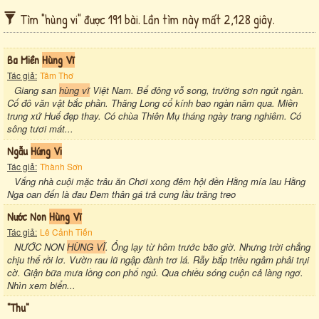
Tìm "hùng vi" được 191 bài. Lần tìm này mất 2,128 giây.
Ba Miền
Hùng Vĩ
Tác giả:
Tâm Thơ
Giang san
hùng vĩ
Việt Nam. Bể đông vỗ song, trường sơn ngút ngàn.
Cố đô văn vật bắc phần. Thăng Long cổ kính bao ngàn năm qua. Miền
trung xứ Huế đẹp thay. Có chùa Thiên Mụ tháng ngày trang nghiêm. Có
sông tươi mát...
Ngẫu
Hứng Vi
Tác giả:
Thành Sơn
Vắng nhà cuội mặc trâu ăn Chơi xong đêm hội đền Hằng mía lau Hằng
Nga oan đến là đau Đem thân gá trả cung lầu trăng treo
Nước Non
Hùng Vĩ
Tác giả:
Lê Cảnh Tiến
NƯỚC NON
HÙNG VĨ
. Ổng lạy từ hôm trước bão giờ. Nhưng trời chẳng
chịu thế rồi lơ. Vườn rau lũ ngập đành trơ lá. Rẫy bắp triều ngâm phải trụi
cờ. Giận bữa mưa lồng con phố ngủ. Qua chiều sóng cuộn cả làng ngơ.
Nhìn xem biển...
"thu"