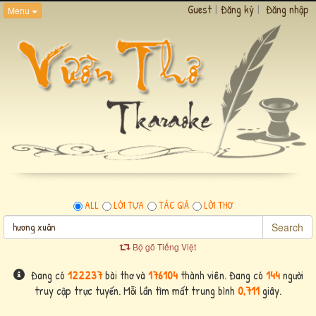
Guest
|
Đăng ký
|
Đăng nhập
Menu
ALL
LỜI TỰA
TÁC GIẢ
LỜI THƠ
Search
Bộ gõ Tiếng Việt
Đang có
122237
bài thơ và
176104
thành viên. Đang có
144
người
truy cập trực tuyến. Mỗi lần tìm mất trung bình
0,711
giây.