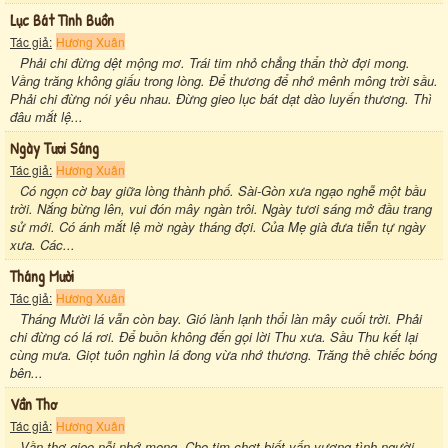
Lục Bát Tình Buồn
Tác giả:
Hương Xuân
Phải chi đừng dệt mộng mơ. Trái tim nhỏ chẳng thẩn thờ đợi mong.
Vầng trăng không giấu trong lòng. Để thương để nhớ mênh mông trời sầu.
Phải chi đừng nói yêu nhau. Đừng gieo lục bát dạt dào luyến thương. Thì
đâu mắt lệ...
Ngày Tươi Sáng
Tác giả:
Hương Xuân
Có ngọn cờ bay giữa lòng thành phố. Sài-Gòn xưa ngạo nghễ một bầu
trời. Nắng bừng lên, vui đón mây ngàn trôi. Ngày tươi sáng mở đầu trang
sử mới. Có ánh mắt lệ mờ ngày tháng đợi. Của Mẹ già đưa tiễn tự ngày
xưa. Các...
Tháng Mười
Tác giả:
Hương Xuân
Tháng Mười lá vẫn còn bay. Gió lành lạnh thổi làn mây cuối trời. Phải
chi đừng có lá rơi. Để buồn không đến gọi lời Thu xưa. Sầu Thu kết lại
cùng mưa. Giọt tuôn nghìn lá đong vừa nhớ thương. Trăng thề chiếc bóng
bên...
Vần Thơ
Tác giả:
Hương Xuân
Vần thơ gieo nỗi nhớ mong. Cho tim chợt biết vấn vương tình người.