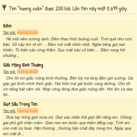
Tìm "hương xuân" được 200 bài. Lần tìm này mất 0,699 giây.
Đêm
Tác giả:
Hương Xuân
Hé môi nếm sương lạnh. Đêm thao thức buông xuôi. Tình quê như cơn
bão. Vồ vập tim rã rời ... Đêm mở mắt nhức nhối. Nghe tiếng gọi oan
khiên. Từ biển sâu rừng thẳm. Gục mặt sầu vô biên ... Đêm vang hồi
chuông...
Giấc Mộng Bình Thường
Tác giả:
Hương Xuân
Cho tôi xin giấc mộng bình thường. Bên lũy tre làng đẫm gió sương. Gà
gáy gọi bình minh thức giấc. Hai thôn trai gái bước vang đường. Cho tôi
xin tiếng hát nằm nôi. Nhịp võng đong đưa giấc mộng đời. Hơi ấm ca dao
lời...
Giọt Sầu Trong Tim
Tác giả:
Hương Xuân
Đưa tay hứng giọt mưa rơi. Giọt sầu nhân thế giọt đời riêng em. Chông
gai phủ gót chân mềm. Gian nan em bước qua thềm đắng cay. Tình em
còn mãi ưu hoài. Hận thương , thương hận chất đầy trong tim. Ngày qua
em mãi đi...