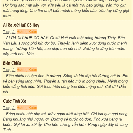
Hỏi lòng sao mãi đầy vơi. Khi yêu là cả một trời bão giông. Vần thơ giữ
mãi trong lòng. Cho tim chợt biết mênh mông biển sầu. Xòe tay hứng giọt
mưa...
Ai Ra Xứ Huế Có Hay
Tác giả:
Hương Xuân
AI RA XỨ HUẾ CÓ HAY. Ôi xứ Huế xuôi một dòng Hương Thủy. Bến
Vân Lâu sương phủ kín đôi bờ. Thuyền lênh đênh xuôi dòng nước mênh
mang. Trường Tiền hỡi, sáu nhịp tràn nỗi nhớ. Sương lơ lửng trên mầm
cây mới nhú. Nón...
Biển Chiều
Tác giả:
Hương Xuân
Biển chiều nhuộm ánh tà dương. Sóng xô lớp lớp trải đường cát in. Em
về bên sóng lặng nhìn. Thuyền ai tận nẻo mờ in bóng chiều. Mênh mông
biển vắng tịch liêu. Gởi theo triền sóng bao điều mộng mơ. Cát ơi ! Dấu
vết...
Cuộc Tình Xa
Tác giả:
Hương Xuân
Bóng chiều nhè nhẹ rơi. Mây ngàn lướt lưng trời. Gió lùa qua ngõ vắng.
Bâng khuâng nhớ người ơi. Đường về bước cô đơn. Phố xưa tiếng ru
buồn. Gọi lời xa xôi ấy. Cho hồn vương vấn hơn. Rừng ngập đầy lá vàng.
Tình...