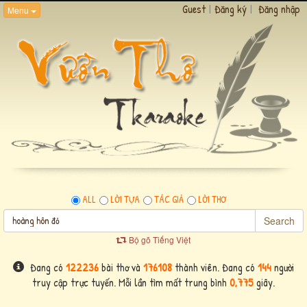
Guest
|
Đăng ký
|
Đăng nhập
Menu
ALL
LỜI TỰA
TÁC GIẢ
LỜI THƠ
Search
Bộ gõ Tiếng Việt
Đang có
122236
bài thơ và
176108
thành viên. Đang có
144
người
truy cập trực tuyến. Mỗi lần tìm mất trung bình
0,775
giây.