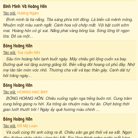
Bình Minh Và Hoàng Hôn
Tác giả:
Hương Ngàn
Bình minh là tia nắng. Tõa sáng phía trời đông. Là biển cả mênh mông.
Nhuộm một màu xanh ngắt. Cánh hoa vội chớp mắt. Vội bật cười sớm
mai. Hoàng hôn có gì sai. Nắng phai vàng bông lúa. Sóng lững lờ ngọn
lữa. Đỏ úa một...
Bóng Hoàng Hôn
Tác giả:
Tuệ Uyển Nhi
Sầu tím hoàng hôn lạnh buốt ngày. Mây chiều gió lộng cuốn xa bay.
Đường quê núi lặng sương giăng lối. Bến vắng đồi hoang cỏ phủ đầy. Nhớ
mẹ tảo tần mòn vóc nhỏ. Thương cha vất vả bạc thân gầy. Canh dài tự
hỏi trăng ngày...
Bóng Hoàng Hôn
Tác giả:
HOÀNG HẠC BAY
BÓNG HOÀNG HÔN. Chiều xuống ngân nga tiếng buồn rơi. Cung trầm
cung bổng giọng ru hời. Xa trông áo nhuộm màu hư ảo. Chợt bóng thời
gian lướt thướt trôi ! Ngày ấy quê hương màu chinh ...
Bóng Hoàng Hôn
Tác giả:
Đỗ Mỹ Loan
Và cuối cùng thì anh cũng ra đi. Chiều sân ga gió thổi về se sắt. Ngọn
đèn đường chập chờn vàng hiu hắt. Em lặng thinh nghe nước mắt lưng