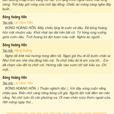
tròng. Trời bây giờ cũng vừa mới lập đông. Chiếc áo mỏng càng nghe đầy
buốt...
Bóng Hoàng Hôn
Tác giả:
Lê Cảnh Tiến
BÓNG HOÀNG HÔN. Mây chiều lặng lẽ cuốn về đâu. Để bóng hoàng
hôn mãi nhuộm sầu. Khói nhạt lan dài trên bãi cỏ. Tơ hồng rụng xuống
giữa vườn dâu. Tình hoang kẻ đợi hoen màu mắt. Nghĩa ảo người...
Bóng Hoàng Hôn
Tác giả:
Hồng Dương
Nghe rất khẽ mùi hương trong đêm tối. Ngọn gió thu rẽ lối bước chân ai.
Như tình em nhè nhẹ động trên vai. Ta chợt hiểu đó là em vừa tới... Em
đã chạm vào đời ta chới với. Hương sắc nào vươn tới nét kiêu sa. Chỉ
một...
Bóng Hoàng Hôn
Tác giả:
Lê Cảnh Tiến
BÓNG HOÀNG HÔN. ( Thuận nghịch độc ). Vơi đầy sóng cuộn nắng
chiều qua. Biển nhớ vàng trăng bóng cỗi già. Người đợi mãi đêm tàn nẻo
vắng. Nó chờ luôn lối cản phương xa. Ơi men chén rượu thơm ngoài cửa.
Hỡi mộng ngày thơ...