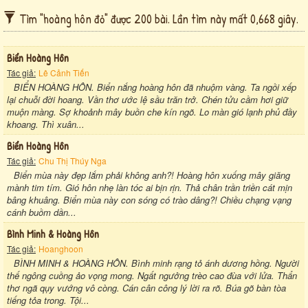
Tìm "hoàng hôn đỏ" được 200 bài. Lần tìm này mất 0,668 giây.
Biển Hoàng Hôn
Tác giả:
Lê Cảnh Tiến
BIỂN HOÀNG HÔN. Biển nắng hoàng hôn đã nhuộm vàng. Ta ngồi xếp
lại chuỗi đời hoang. Vần thơ ước lệ sầu trăn trở. Chén tửu cầm hơi giữ
muộn màng. Sợ khoảnh mây buồn che kín ngõ. Lo màn gió lạnh phủ đầy
khoang. Thì xuân...
Biển Hoàng Hôn
Tác giả:
Chu Thị Thúy Nga
Biển mùa này đẹp lắm phải không anh?! Hoàng hôn xuống mây giăng
mành tim tím. Gió hôn nhẹ làn tóc ai bịn rịn. Thả chân trần triền cát mịn
bâng khuâng. Biển mùa này con sóng có trào dâng?! Chiều chạng vạng
cánh buồm dần...
Bình Minh & Hoàng Hôn
Tác giả:
Hoanghoon
BÌNH MINH & HOÀNG HÔN. Bình minh rạng tỏ ánh dương hồng. Người
thế ngông cuồng ảo vọng mong. Ngất ngưởng trèo cao đùa với lửa. Thẩn
thơ ngã qụy vướng vô còng. Cán cân công lý lời ra rõ. Búa gõ bàn tòa
tiếng tỏa trong. Tội...