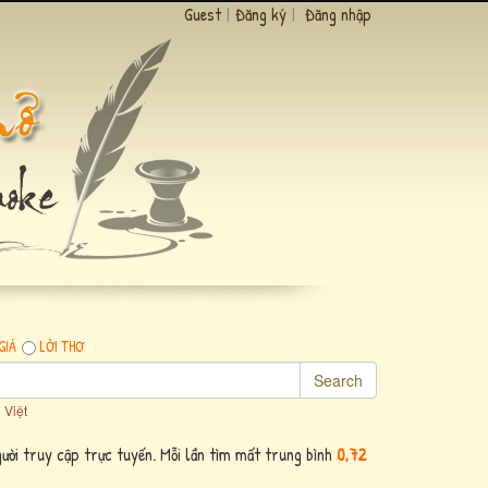
Guest
|
Đăng ký
|
Đăng nhập
GIẢ
LỜI THƠ
Search
 Việt
ười truy cập trực tuyến. Mỗi lần tìm mất trung bình
0,72