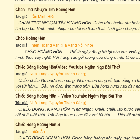
Chân Trời Nhuộm Tím Hoàng Hôn
Tác giả:
Trần Minh Hiền
CHÂN TRỜI NHUỘM TÍM HOÀNG HÔN. Chân trời nhuộm tím hoàng h
tim bộn bề. Bình minh nhuộm tim lối về thiên thai. Thời gian nhuộm t
Chào Hoàng Hôn
Tác giả:
Thiện Hoàng Văn (Hạ Vàng Nỗi Nhớ)
.....CHÀO HOÀNG HÔN..... Thế là ngày đang trả lại cho em. Hoàn
thích theo suy nghĩ. Với trăng sao gối mộng của riêng mình. Chào buổ
Chiếc Bóng Hoàng Hộn(video Youtube Ngâm Nga Bài Thơ)
Tác giả:
Nhất Lang (Nguyễn Thành Sáng)
Chiều chiều lão bước ven sông. Nhìn muôn sóng vỗ bập bồng xa kh
vơi tủi hờn…. Đâu rồi dưới ánh trăng tròn. Lửa hồng nung nấu đẩy hồ
Chiếc Bóng Hoàng Hôn - Video Youtube Ngâm Nga Bài Thơ
Tác giả:
Nhất Lang (Nguyễn Thành Sáng)
CHIẾC BÓNG HOÀNG HÔN. “Thơ Nhạc”. Chiều chiều lão bước ven
nỗi nhớ một thời. Trỗi lòng khúc nhạc đầy vơi tủi hờn…. Đâu rồi dưới
Chiếc Bóng Hoàng Hôn 3
Tác giả:
Thiên Ân
CHIẾC BÓNG HOÀNG HÔN. Chiếc bóng hoàng hôn ngập ngõ hoang. Ủ