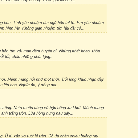
ôn. Tình yêu nhuộm tim ngõ hồn tái tê. Em yêu nhuộm
ím hình hài. Không gian nhuộm tím lâu đài cỏ...
g hôn tím với màn đêm huyền bí. Những khát khao, thỏa
i tối, chào những phút lặng...
ơi. Mênh mang nỗi nhớ một thời. Trỗi lòng khúc nhạc đầy
n lên cao. Nghĩa ân, ý sống dạt...
 sông. Nhìn muôn sóng vỗ bập bồng xa khơi. Mênh mang
 ánh trăng tròn. Lửa hồng nung nấu đẩy...
 rũ xác xơ tuổi lệ tràn. Cỏ úa chân chiều buông ray