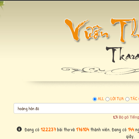
ALL
LỜI TỰA
TÁC 
Bộ gõ Tiếng
Đang có
122237
bài thơ và
176104
thành viên. Đang có
144
ng
giây.