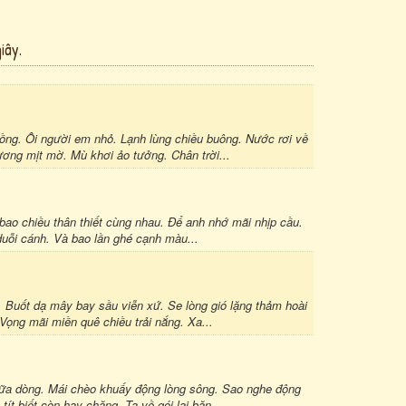
iây.
g. Ôi người em nhỏ. Lạnh lùng chiều buông. Nước rơi về
ơng mịt mờ. Mù khơi ảo tưởng. Chân trời...
ao chiều thân thiết cùng nhau. Để anh nhớ mãi nhịp cầu.
uỗi cánh. Và bao lần ghé cạnh màu...
 Buốt dạ mây bay sầu viễn xứ. Se lòng gió lặng thảm hoài
ọng mãi miền quê chiều trải nắng. Xa...
iữa dòng. Mái chèo khuấy động lòng sông. Sao nghe động
t biết còn hay chăng. Ta về gói lại băn...