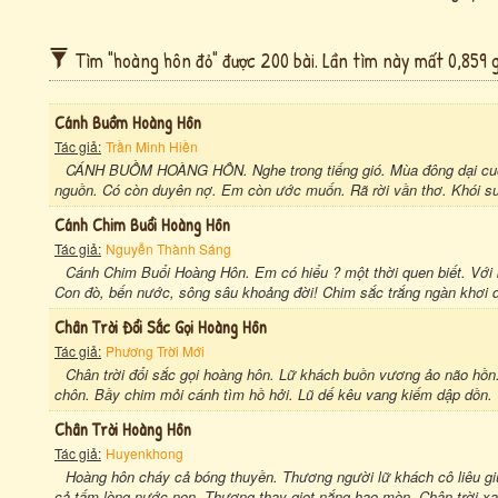
Tìm "hoàng hôn đỏ" được 200 bài. Lần tìm này mất 0,859 g
Cánh Buồm Hoàng Hôn
Tác giả:
Trần Minh Hiền
CÁNH BUỒM HOÀNG HÔN. Nghe trong tiếng gió. Mùa đông dại cuồn
nguồn. Có còn duyên nợ. Em còn ước muốn. Rã rời vần thơ. Khói sư
Cánh Chim Buổi Hoàng Hôn
Tác giả:
Nguyễn Thành Sáng
Cánh Chim Buổi Hoàng Hôn. Em có hiểu ? một thời quen biết. Với b
Con đò, bến nước, sông sâu khoảng đời! Chim sắc trắng ngàn khơi d
Chân Trời Đổi Sắc Gọi Hoàng Hôn
Tác giả:
Phương Trời Mới
Chân trời đổi sắc gọi hoàng hôn. Lữ khách buồn vương ảo não hồn.
chôn. Bầy chim mỏi cánh tìm hồ hởi. Lũ dế kêu vang kiếm dập dồn. V
Chân Trời Hoàng Hôn
Tác giả:
Huyenkhong
Hoàng hôn cháy cả bóng thuyền. Thương người lữ khách cô liêu g
cả tấm lòng nước non. Thương thay giọt nắng hao mòn. Chân trời xa tí