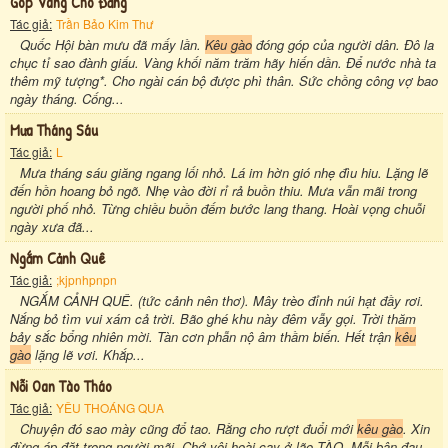
Góp Vàng Cho Đảng
Tác giả:
Trần Bảo Kim Thư
Quốc Hội bàn mưu đã mấy lần.
Kêu gào
đóng góp của người dân. Đô la
chục tỉ sao đành giấu. Vàng khối năm trăm hãy hiến dần. Để nước nhà ta
thêm mỹ tượng*. Cho ngài cán bộ được phì thân. Sức chồng công vợ bao
ngày tháng. Cống...
Mưa Tháng Sáu
Tác giả:
L
Mưa tháng sáu giăng ngang lối nhỏ. Lá im hờn gió nhẹ đìu hiu. Lặng lẽ
đến hồn hoang bỏ ngõ. Nhẹ vào đời rỉ rả buồn thiu. Mưa vẫn mãi trong
người phố nhỏ. Từng chiều buồn đếm bước lang thang. Hoài vọng chuỗi
ngày xưa đã...
Ngắm Cảnh Quê
Tác giả:
;kjpnhpnpn
NGẮM CẢNH QUÊ. (tức cảnh nên thơ). Mây trèo đỉnh núi hạt đầy rơi.
Nắng bỏ tìm vui xám cả trời. Bão ghé khu này đêm vẫy gọi. Trời thăm
bảy sắc bổng nhiên mời. Tàn cơn phẫn nộ âm thầm biến. Hết trận
kêu
gào
lặng lẽ vơi. Khắp...
Nỗi Oan Tào Tháo
Tác giả:
YÊU THOÁNG QUA
Chuyện đó sao mày cũng đổ tao. Rằng cho rượt đuổi mới
kêu gào
. Xin
đừng áp đặt trong người mãi. Chớ vội hoài cay ở lão TÀO. Mỗi bận đau