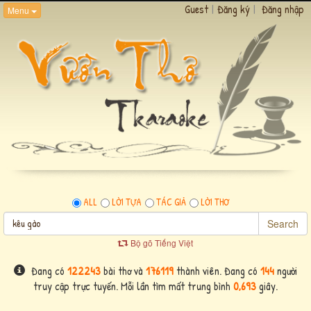
Guest
|
Đăng ký
|
Đăng nhập
Menu
ALL
LỜI TỰA
TÁC GIẢ
LỜI THƠ
Search
Bộ gõ Tiếng Việt
Đang có
122243
bài thơ và
176119
thành viên. Đang có
144
người
truy cập trực tuyến. Mỗi lần tìm mất trung bình
0,693
giây.