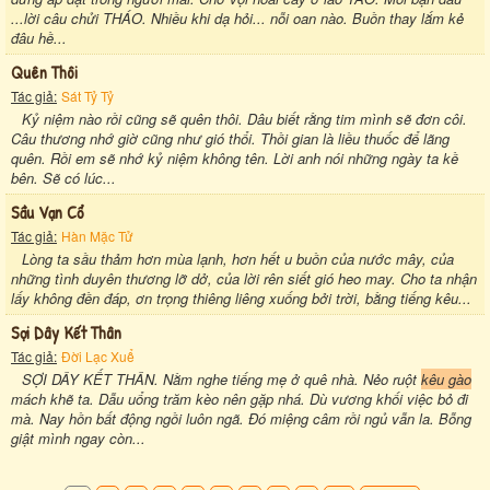
...lời câu chửi THÁO. Nhiều khi dạ hỏi... nỗi oan nào. Buồn thay lắm kẻ
đâu hề...
Quên Thôi
Tác giả:
Sát Tỷ Tỷ
Kỷ niệm nào rồi cũng sẽ quên thôi. Dâu biết rằng tim mình sẽ đơn côi.
Câu thương nhớ giờ cũng như gió thổi. Thồi gian là liều thuốc để lãng
quên. Rồi em sẽ nhớ kỷ niệm không tên. Lời anh nói những ngày ta kề
bên. Sẽ có lúc...
Sầu Vạn Cổ
Tác giả:
Hàn Mặc Tử
Lòng ta sầu thảm hơn mùa lạnh, hơn hết u buồn của nước mây, của
những tình duyên thương lỡ dở, của lời rên siết gió heo may. Cho ta nhận
lấy không đền đáp, ơn trọng thiêng liêng xuống bởi trời, bằng tiếng kêu...
Sợi Dây Kết Thân
Tác giả:
Đời Lạc Xuể
SỢI DÂY KẾT THÂN. Nằm nghe tiếng mẹ ở quê nhà. Nẻo ruột
kêu gào
mách khẽ ta. Dẫu uổng trăm kèo nên gặp nhá. Dù vương khối việc bỏ đi
mà. Nay hồn bất động ngồi luôn ngã. Đó miệng câm rồi ngủ vẫn la. Bỗng
giật mình ngay còn...