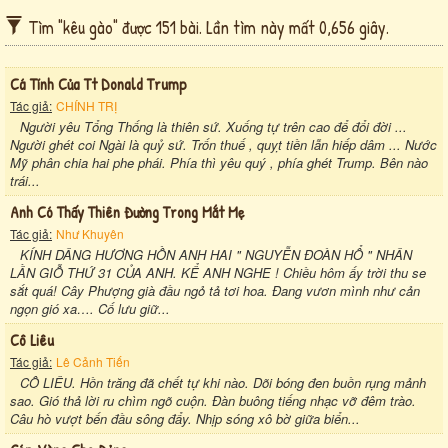
Tìm "kêu gào" được 151 bài. Lần tìm này mất 0,656 giây.
Cá Tính Của Tt Donald Trump
Tác giả:
CHÍNH TRỊ
Người yêu Tổng Thống là thiên sứ. Xuống tự trên cao để đổi đời ...
Người ghét coi Ngài là quỷ sứ. Trốn thuế , quỵt tiền lẫn hiếp dâm ... Nước
Mỹ phân chia hai phe phái. Phía thì yêu quý , phía ghét Trump. Bên nào
trái...
Anh Có Thấy Thiên Đường Trong Mắt Mẹ
Tác giả:
Như Khuyên
KÍNH DÂNG HƯƠNG HỒN ANH HAI " NGUYỄN ĐOÀN HỔ " NHÂN
LẦN GIỖ THỨ 31 CỦA ANH. KỂ ANH NGHE ! Chiều hôm ấy trời thu se
sắt quá! Cây Phượng già đầu ngỏ tả tơi hoa. Đang vươn mình như cản
ngọn gió xa…. Cố lưu giữ...
Cô Liêu
Tác giả:
Lê Cảnh Tiến
CÔ LIÊU. Hồn trăng đã chết tự khi nào. Dõi bóng đen buồn rụng mảnh
sao. Gió thả lời ru chìm ngõ cuộn. Đàn buông tiếng nhạc vỡ đêm trào.
Câu hò vượt bến đầu sông đẩy. Nhịp sóng xô bờ giữa biển...