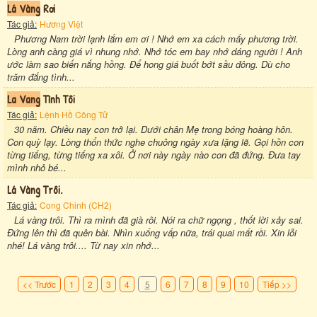
Lá Vàng
Rơi
Tác giả:
Hương Việt
Phương Nam trời lạnh lắm em ơi ! Nhớ em xa cách mấy phương trời.
Lòng anh càng giá vì nhung nhớ. Nhớ tóc em bay nhớ dáng người ! Anh
ước làm sao biến nắng hồng. Để hong giá buốt bớt sầu đông. Dù cho
trăm đắng tình...
La Vang
Tình Tôi
Tác giả:
Lệnh Hồ Công Tử
30 năm. Chiều nay con trở lại. Dưới chân Mẹ trong bóng hoàng hôn.
Con quỳ lạy. Lòng thổn thức nghe chuông ngày xưa lặng lẽ. Gọi hồn con
từng tiếng, từng tiếng xa xôi. Ở nơi này ngày nào con đã đứng. Đưa tay
mình nhỏ bé...
Lá Vàng Trôi.
Tác giả:
Cong Chinh (CH2)
Lá vàng trôi. Thì ra mình đã già rồi. Nói ra chữ ngọng , thốt lời xảy sai.
Đứng lên thì đã quên bài. Nhìn xuống vấp nữa, trái quai mất rồi. Xin lỗi
nhé! Lá vàng trôi.... Từ nay xin nhớ...
<< Trước
1
2
3
4
5
6
7
8
9
10
Tiếp >>