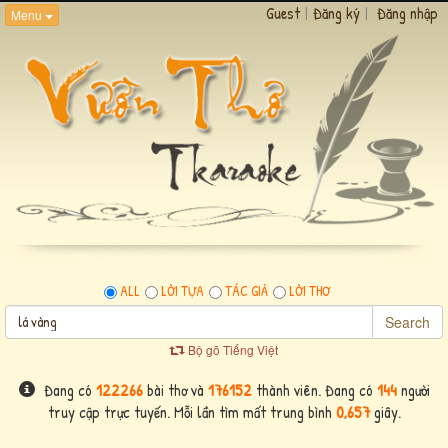
Guest
|
Đăng ký
|
Đăng nhập
Menu
ALL
LỜI TỰA
TÁC GIẢ
LỜI THƠ
Search
Bộ gõ Tiếng Việt
Đang có
122266
bài thơ và
176152
thành viên. Đang có
144
người
truy cập trực tuyến. Mỗi lần tìm mất trung bình
0,657
giây.