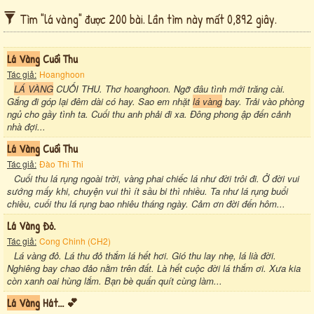
Tìm "lá vàng" được 200 bài. Lần tìm này mất 0,892 giây.
Lá Vàng
Cuối Thu
Tác giả:
Hoanghoon
LÁ VÀNG
CUỐI THU. Thơ hoanghoon. Ngỡ đâu tình mới trăng cài.
Gắng đi góp lại đêm dài có hay. Sao em nhặt
lá vàng
bay. Trải vào phòng
ngủ cho gầy tình ta. Cuối thu anh phải đi xa. Đông phong ập đến cảnh
nhà đợi...
Lá Vàng
Cuối Thu
Tác giả:
Đào Thi Thi
Cuối thu lá rụng ngoài trời, vàng phai chiếc lá như đời trôi đi. Ở đời vui
sướng mấy khi, chuyện vui thì ít sầu bi thì nhiều. Ta như lá rụng buổi
chiều, cuối thu lá rụng bao nhiêu tháng ngày. Cảm ơn đời đến hôm...
Lá Vàng Đỏ.
Tác giả:
Cong Chinh (CH2)
Lá vàng đỏ. Lá thu đỏ thắm lá hết hơi. Gió thu lay nhẹ, lá lià đời.
Nghiêng bay chao đảo nằm trên đất. Là hết cuộc đời lá thắm ơi. Xưa kia
còn xanh oai hùng lắm. Bạn bè quấn quít cùng làm...
Lá Vàng
Hát... 💕