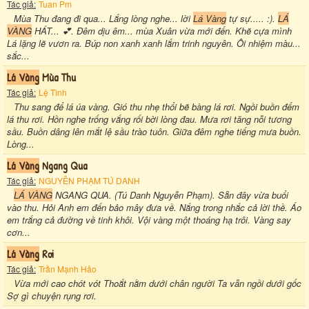
Tác giả:
Tuan Pm
Mùa Thu đang đi qua... Lắng lòng nghe... lời
Lá Vàng
tự sự..... :).
LÁ
VÀNG
HÁT... 💕. Đêm dịu êm... mùa Xuân vừa mới đến. Khẽ cựa mình
Lá lặng lẽ vươn ra. Búp non xanh xanh lắm trinh nguyên. Ôi nhiệm màu...
sắc...
Lá Vàng
Mùa Thu
Tác giả:
Lệ Tình
Thu sang để lá úa vàng. Gió thu nhẹ thổi bẽ bàng lá rơi. Ngồi buồn đếm
lá thu rơi. Hồn nghe trống vắng rối bời lòng đau. Mưa rơi tăng nỗi tương
sầu. Buồn dâng lên mắt lệ sầu trào tuôn. Giữa đêm nghe tiếng mưa buồn.
Lòng...
Lá Vàng
Ngang Qua
Tác giả:
NGUYỄN PHẠM TÚ DANH
LÁ VÀNG
NGANG QUA. (Tú Danh Nguyễn Phạm). Sẵn đây vừa buổi
vào thu. Hỏi Anh em đến bảo mây đưa về. Nắng trong nhắc cả lời thề. Áo
em trắng cả đường về tinh khôi. Vội vàng một thoáng hạ trôi. Vàng say
cơn...
Lá Vàng
Rơi
Tác giả:
Trần Mạnh Hảo
Vừa mới cao chót vót Thoắt nằm dưới chân người Ta vẫn ngồi dưới gốc
Sợ gì chuyện rụng rơi.