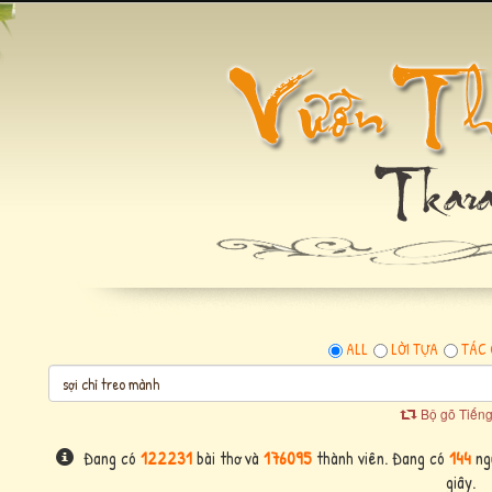
ALL
LỜI TỰA
TÁC 
Bộ gõ Tiếng
Đang có
122231
bài thơ và
176095
thành viên. Đang có
144
ngư
giây.