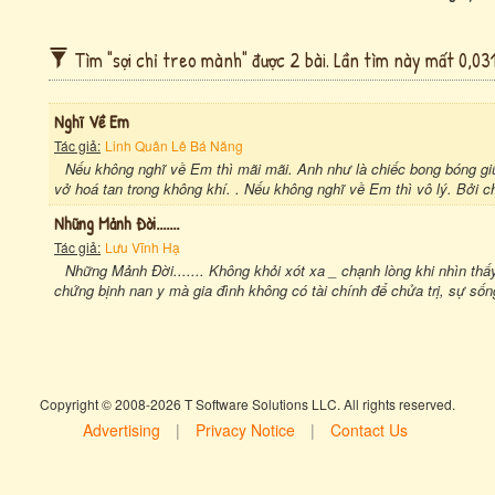
Tìm "sợi chỉ treo mành" được 2 bài. Lần tìm này mất 0,031
Nghĩ Về Em
Tác giả:
Linh Quân Lê Bá Năng
Nếu không nghĩ về Em thì mãi mãi. Anh như là chiếc bong bóng gi
vở hoá tan trong không khí. . Nếu không nghĩ về Em thì vô lý. Bởi c
Những Mảnh Đời.......
Tác giả:
Lưu Vĩnh Hạ
Những Mảnh Đời....... Không khỏi xót xa _ chạnh lòng khi nhìn th
chứng bịnh nan y mà gia đình không có tài chính để chửa trị, sự số
Copyright © 2008-2026 T Software Solutions LLC. All rights reserved.
Advertising
|
Privacy Notice
|
Contact Us