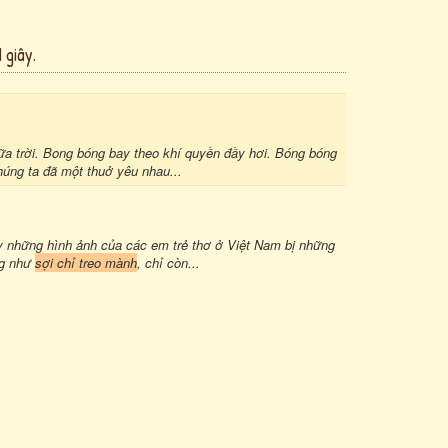
 giây.
ữa trời. Bong bóng bay theo khí quyền đầy hơi. Bóng bóng
húng ta đã một thuở yêu nhau...
ấy những hình ảnh của các em trẻ thơ ở Việt Nam bị những
ng như
sợi chỉ treo mành
, chỉ còn...