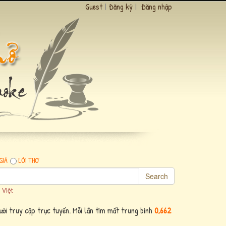
Guest
|
Đăng ký
|
Đăng nhập
GIẢ
LỜI THƠ
Search
 Việt
ời truy cập trực tuyến. Mỗi lần tìm mất trung bình
0,662