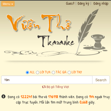
Guest
|
Đăng ký
|
Đăng nhập
Menu
ALL
LỜI TỰA
TÁC GIẢ
LỜI THƠ
Search
Bộ gõ Tiếng Việt
Đang có
122241
bài thơ và
176118
thành viên. Đang có
144
người truy
cập trực tuyến. Mỗi lần tìm mất trung bình
0,668
giây.