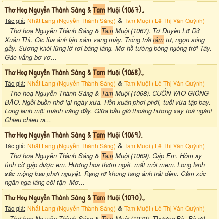
Thơ Hoạ Nguyễn Thành Sáng &
Tam
Muội (1067).,
&
Tác giả:
Nhất Lang (Nguyễn Thành Sáng)
Tam Muội ( Lê Thị Vân Quỳnh)
Thơ hoạ Nguyễn Thành Sáng &
Tam
Muội (1067). Tơ Duyên Lỡ Dở
Xuân Thì. Gió lùa ánh lặn xám vầng mây. Trống trải
tâm
tư, ngọn sóng
gầy. Sương khói lững lờ rơi bảng lảng. Mơ hồ tưởng bóng ngóng trời Tây.
Gác vắng bơ vơ...
Thơ Hoạ Nguyễn Thành Sáng &
Tam
Muội (1068).,
&
Tác giả:
Nhất Lang (Nguyễn Thành Sáng)
Tam Muội ( Lê Thị Vân Quỳnh)
Thơ hoạ Nguyễn Thành Sáng &
Tam
Muội (1068). CUỐN VÀO GIÔNG
BÃO. Ngồi buồn nhớ lại ngày xưa. Hồn xuân phơi phới, tuổi vừa tập bay.
Long lanh một mảnh trăng đầy. Giữa bầu gió thoảng hương say toả ngàn!
Chiều chiều ra...
Thơ Hoạ Nguyễn Thành Sáng &
Tam
Muội (1069).
&
Tác giả:
Nhất Lang (Nguyễn Thành Sáng)
Tam Muội ( Lê Thị Vân Quỳnh)
Thơ hoạ Nguyễn Thành Sáng &
Tam
Muội (1069). Gặp Em. Hôm ấy
tình cờ gặp được em. Hương hoa thơm ngát, mắt môi mềm. Long lanh
sắc mộng bầu phơi nguyệt. Rạng rỡ khung tầng ánh trải đêm. Cảm xúc
ngân nga lâng cõi tận. Mơ...
Thơ Hoạ Nguyễn Thành Sáng &
Tam
Muội (1070).,
&
Tác giả:
Nhất Lang (Nguyễn Thành Sáng)
Tam Muội ( Lê Thị Vân Quỳnh)
Thơ hoạ Nguyễn Thành Sáng &
Tam
Muội (1070). Thương Bà. Bà ơi!