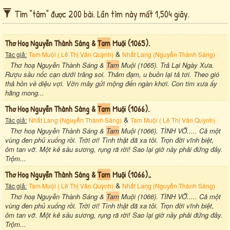
Tìm "tâm" được 200 bài. Lần tìm này mất 1,504 giây.
Thơ Hoạ Nguyễn Thành Sáng &
Tam
Muội (1065).
&
Tác giả:
Tam Muội ( Lê Thị Vân Quỳnh)
Nhất Lang (Nguyễn Thành Sáng)
Thơ hoạ Nguyễn Thành Sáng &
Tam
Muội (1065). Trả Lại Ngày Xưa.
Rượu sầu nốc cạn dưới trăng soi. Thảm đạm, u buồn lại tả tơi. Theo gió
thả hồn về diệu vợi. Vờn mây gửi mộng đến ngàn khơi. Con tim xưa ấy
hằng mong...
Thơ Hoạ Nguyễn Thành Sáng &
Tam
Muội (1066).
&
Tác giả:
Nhất Lang (Nguyễn Thành Sáng)
Tam Muội ( Lê Thị Vân Quỳnh)
Thơ hoạ Nguyễn Thành Sáng &
Tam
Muội (1066). TÌNH VỠ..... Cả một
vùng đen phủ xuống rồi. Trời ơi! Tình thật đã xa tôi. Trọn đời vĩnh biệt,
ôm tan vỡ. Một kẻ sầu sương, rụng rã rời! Sao lại giờ nầy phải đứng đây.
Trộm...
Thơ Hoạ Nguyễn Thành Sáng &
Tam
Muội (1066).,
&
Tác giả:
Tam Muội ( Lê Thị Vân Quỳnh)
Nhất Lang (Nguyễn Thành Sáng)
Thơ hoạ Nguyễn Thành Sáng &
Tam
Muội (1066). TÌNH VỠ..... Cả một
vùng đen phủ xuống rồi. Trời ơi! Tình thật đã xa tôi. Trọn đời vĩnh biệt,
ôm tan vỡ. Một kẻ sầu sương, rụng rã rời! Sao lại giờ nầy phải đứng đây.
Trộm...