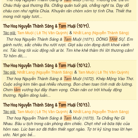
Cháu thấy quá thương Bà. Chẳng quản tuổi già, chẳng nghĩ ta. Dạy dỗ
cháu con như nghĩa Chúa. Khuyên răn chòm xóm tợ tình Cha. Thiết tha
mong mỏi ngày tươi...
Thơ Hoạ Nguyễn Thành Sáng &
Tam
Muội (1071).
&
Tác giả:
Tam Muội ( Lê Thị Vân Quỳnh)
Nhất Lang (Nguyễn Thành Sáng)
Thơ hoạ Nguyễn Thành Sáng &
Tam
Muội (1071). DÒNG
TÂM
SỰ. Em
gánh nước, sắc chiều thu rười rượi. Giọt sầu còn đọng dưới khoé vành
mi. Tấc lòng tôi xúc động nỗi ai bi. Tim khe khẻ thầm thì lời thương cảm!
Từ hôm đó,...
Thơ Hoạ Nguyễn Thành Sáng &
Tam
Muội (1072).
&
Tác giả:
Nhất Lang (Nguyễn Thành Sáng)
Tam Muội ( Lê Thị Vân Quỳnh)
Thơ hoạ Nguyễn Thành Sáng &
Tam
Muội (1072). Khép Mộng Vào Thơ.
Cuộc sống kim tiền quá nhiễu nhương. Bon chen toan tính mãi đo lường.
Chơn
tâm
vướng bụi đầy tham vọng. Chán nản cơ trời khuấy động
thương. Ngẫm dòng luẩn...
Thơ Hoạ Nguyễn Thành Sáng &
Tam
Muội (1073).
&
Tác giả:
Tam Muội ( Lê Thị Vân Quỳnh)
Nhất Lang (Nguyễn Thành Sáng)
Thơ hoạ Nguyễn Thành Sáng &
Tam
Muội (1073). Ta Chẳng Nợ Gì
Nhau. Bầu u tịch trong căn phòng đơn chiếc. Chợt nhớ về bữa tiệc của
hôm nao. Lúc ban sơ đã thắm thiết ngọt ngào. Tợ tri kỷ từng trao lời hẹn
ước. Nơi góc bể...